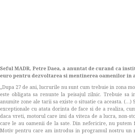
Seful MADR, Petre Daea, a anuntat de curand ca instit
euro pentru dezvoltarea si mentinerea oamenilor in a
„Dupa 27 de ani, lucrurile nu sunt cum trebuie in zona mon
este obligata sa renunte la peisajul zilnic. Trebuie sa i
anumite zone ale tarii sa existe o situatie ca aceasta. (…) S
exceptionale cu atata dorinta de face si de a realiza, cu
daca vreti, motorul care imi da viteza de a lucra, non-st
care le au oamenii de la sate. Din nefericire, nu putem 
Motiv pentru care am introdus in programul nostru un 