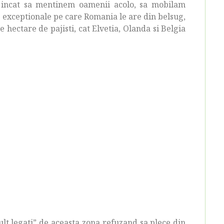
l incat sa mentinem oamenii acolo, sa mobilam
 exceptionale pe care Romania le are din belsug,
hectare de pajisti, cat Elvetia, Olanda si Belgia
lt legati” de aceasta zona refuzand sa plece din