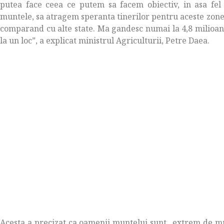
putea face ceea ce putem sa facem obiectiv, in asa fe
muntele, sa atragem speranta tinerilor pentru aceste zone
comparand cu alte state. Ma gandesc numai la 4,8 milioane 
la un loc”, a explicat ministrul Agriculturii, Petre Daea.
Acesta a precizat ca oamenii muntelui sunt „extrem de mu