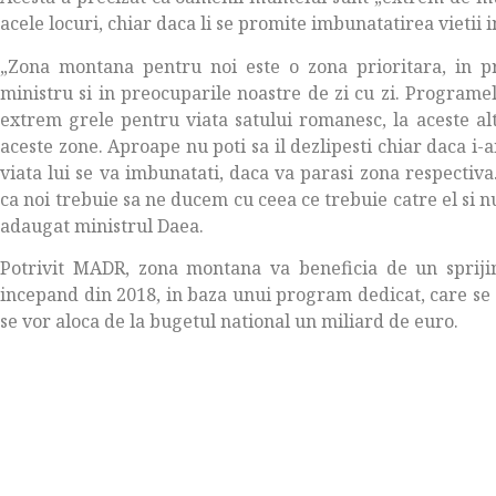
acele locuri, chiar daca li se promite imbunatatirea vietii i
„Zona montana pentru noi este o zona prioritara, in p
ministru si in preocuparile noastre de zi cu zi. Programe
extrem grele pentru viata satului romanesc, la aceste al
aceste zone. Aproape nu poti sa il dezlipesti chiar daca i-a
viata lui se va imbunatati, daca va parasi zona respectiv
ca noi trebuie sa ne ducem cu ceea ce trebuie catre el si nu
adaugat ministrul Daea.
Potrivit MADR, zona montana va beneficia de un spriji
incepand din 2018, in baza unui program dedicat, care se 
se vor aloca de la bugetul national un miliard de euro.