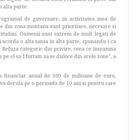
n alta parte.
rogramul de guvernare, in activitatea mea de
le din zona montana sunt prioritare, necesare si
titudini. Oamenii sunt extrem de mult legati de
i acorda o alta sansa in alta parte, spunandu-i ca
a. Refuza categoric din privire, ceea ce inseamna
 pe el sa-l fortam sa se disloce din acele zone”, a
n financiar anual de 100 de milioane de euro,
va derula pe o perioada de 10 ani si pentru care