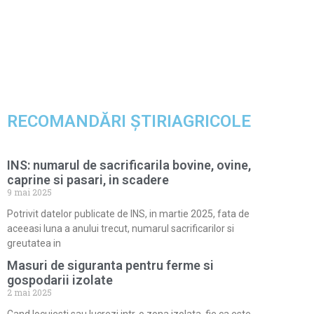
RECOMANDĂRI ȘTIRIAGRICOLE
INS: numarul de sacrificarila bovine, ovine,
caprine si pasari, in scadere
9 mai 2025
Potrivit datelor publicate de INS, in martie 2025, fata de
aceeasi luna a anului trecut, numarul sacrificarilor si
greutatea in
Masuri de siguranta pentru ferme si
gospodarii izolate
2 mai 2025
Cand locuiesti sau lucrezi intr-o zona izolata, fie ca este