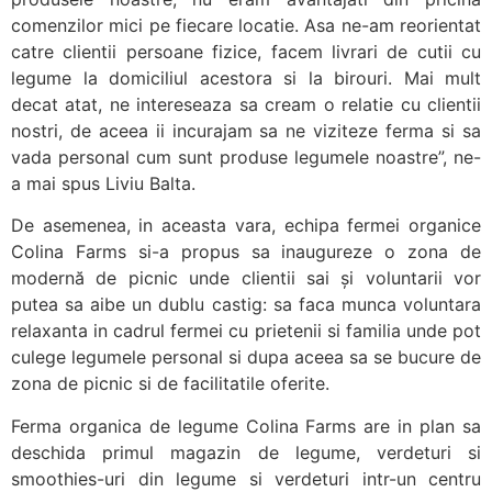
comenzilor mici pe fiecare locatie. Asa ne-am reorientat
catre clientii persoane fizice, facem livrari de cutii cu
legume la domiciliul acestora si la birouri. Mai mult
decat atat, ne intereseaza sa cream o relatie cu clientii
nostri, de aceea ii incurajam sa ne viziteze ferma si sa
vada personal cum sunt produse legumele noastre”, ne-
a mai spus Liviu Balta.
De asemenea, in aceasta vara, echipa fermei organice
Colina Farms si-a propus sa inaugureze o zona de
modernă de picnic unde clientii sai și voluntarii vor
putea sa aibe un dublu castig: sa faca munca voluntara
relaxanta in cadrul fermei cu prietenii si familia unde pot
culege legumele personal si dupa aceea sa se bucure de
zona de picnic si de facilitatile oferite.
Ferma organica de legume Colina Farms are in plan sa
deschida primul magazin de legume, verdeturi si
smoothies-uri din legume si verdeturi intr-un centru