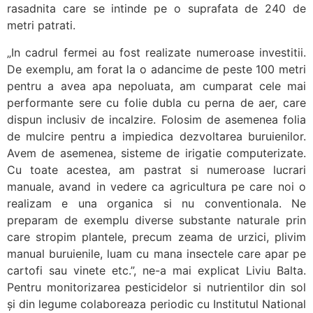
rasadnita care se intinde pe o suprafata de 240 de
metri patrati.
„In cadrul fermei au fost realizate numeroase investitii.
De exemplu, am forat la o adancime de peste 100 metri
pentru a avea apa nepoluata, am cumparat cele mai
performante sere cu folie dubla cu perna de aer, care
dispun inclusiv de incalzire. Folosim de asemenea folia
de mulcire pentru a impiedica dezvoltarea buruienilor.
Avem de asemenea, sisteme de irigatie computerizate.
Cu toate acestea, am pastrat si numeroase lucrari
manuale, avand in vedere ca agricultura pe care noi o
realizam e una organica si nu conventionala. Ne
preparam de exemplu diverse substante naturale prin
care stropim plantele, precum zeama de urzici, plivim
manual buruienile, luam cu mana insectele care apar pe
cartofi sau vinete etc.”, ne-a mai explicat Liviu Balta.
Pentru monitorizarea pesticidelor si nutrientilor din sol
și din legume colaboreaza periodic cu Institutul National