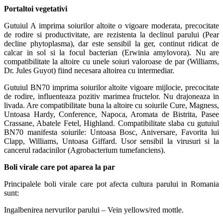
Portaltoi vegetativi
Gutuiul A imprima soiurilor altoite o vigoare moderata, precocitate
de rodire si productivitate, are rezistenta la declinul parului (Pear
decline phytoplasma), dar este sensibil la ger, continut ridicat de
calcar in sol si la focul bacterian (Erwinia amylovora). Nu are
compatibilitate la altoire cu unele soiuri valoroase de par (Williams,
Dr. Jules Guyot) fiind necesara altoirea cu intermediar.
Gutuiul BN70 imprima soiurilor altoite vigoare mijlocie, precocitate
de rodire, influenteaza pozitiv marimea fructelor. Nu drajoneaza in
livada. Are compatibilitate buna la altoire cu soiurile Cure, Magness,
Untoasa Hardy, Conference, Napoca, Aromata de Bistrita, Pasee
Crassane, Abatele Fetel, Highland. Compatibilitate slaba cu gutuiul
BN70 manifesta soiurile: Untoasa Bosc, Aniversare, Favorita lui
Clapp, Williams, Untoasa Giffard. Usor sensibil la virusuri si la
cancerul radacinilor (Agrobacterium tumefanciens).
Boli virale care pot aparea la par
Principalele boli virale care pot afecta cultura parului in Romania
sunt:
Ingalbenirea nervurilor parului – Vein yellows/red mottle.