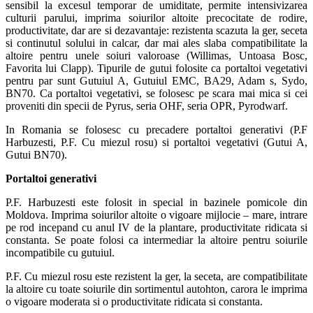
sensibil la excesul temporar de umiditate, permite intensivizarea
culturii parului, imprima soiurilor altoite precocitate de rodire,
productivitate, dar are si dezavantaje: rezistenta scazuta la ger, seceta
si continutul solului in calcar, dar mai ales slaba compatibilitate la
altoire pentru unele soiuri valoroase (Willimas, Untoasa Bosc,
Favorita lui Clapp). Tipurile de gutui folosite ca portaltoi vegetativi
pentru par sunt Gutuiul A, Gutuiul EMC, BA29, Adam s, Sydo,
BN70. Ca portaltoi vegetativi, se folosesc pe scara mai mica si cei
proveniti din specii de Pyrus, seria OHF, seria OPR, Pyrodwarf.
In Romania se folosesc cu precadere portaltoi generativi (P.F
Harbuzesti, P.F. Cu miezul rosu) si portaltoi vegetativi (Gutui A,
Gutui BN70).
Portaltoi generativi
P.F. Harbuzesti este folosit in special in bazinele pomicole din
Moldova. Imprima soiurilor altoite o vigoare mijlocie – mare, intrare
pe rod incepand cu anul IV de la plantare, productivitate ridicata si
constanta. Se poate folosi ca intermediar la altoire pentru soiurile
incompatibile cu gutuiul.
P.F. Cu miezul rosu este rezistent la ger, la seceta, are compatibilitate
la altoire cu toate soiurile din sortimentul autohton, carora le imprima
o vigoare moderata si o productivitate ridicata si constanta.