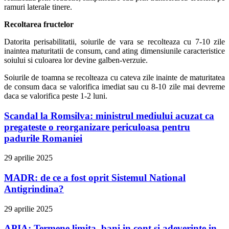
ramuri laterale tinere.
Recoltarea fructelor
Datorita perisabilitatii, soiurile de vara se recolteaza cu 7-10 zile
inaintea maturitatii de consum, cand ating dimensiunile caracteristice
soiului si culoarea lor devine galben-verzuie.
Soiurile de toamna se recolteaza cu cateva zile inainte de maturitatea
de consum daca se valorifica imediat sau cu 8-10 zile mai devreme
daca se valorifica peste 1-2 luni.
Scandal la Romsilva: ministrul mediului acuzat ca
pregateste o reorganizare periculoasa pentru
padurile Romaniei
29 aprilie 2025
MADR: de ce a fost oprit Sistemul National
Antigrindina?
29 aprilie 2025
APIA: Termene limita, bani in cont si adeverinte in