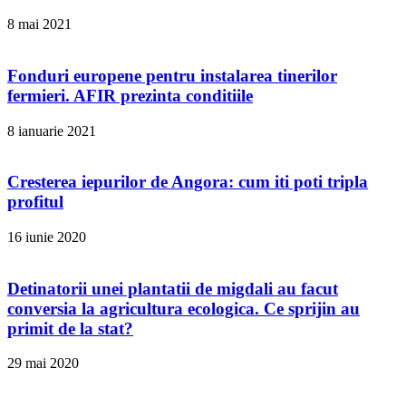
8 mai 2021
Fonduri europene pentru instalarea tinerilor
fermieri. AFIR prezinta conditiile
8 ianuarie 2021
Cresterea iepurilor de Angora: cum iti poti tripla
profitul
16 iunie 2020
Detinatorii unei plantatii de migdali au facut
conversia la agricultura ecologica. Ce sprijin au
primit de la stat?
29 mai 2020