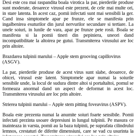
Desi este cea mai raspandita boala virotica la par, pierderile produse
sunt moderate, deoarece virusul este prezent, de cele mai multe ori,
in stare latenta. In acest caz, pomii infectati sunt mai sensibili la ger.
Cand insa simptomele apar pe frunze, ele se manifesta prin
ingalbenirea esuturilor din jurul nervurilor secundare si tertiare. La
unele soiuri, in lunile de vara, apar pe frunze pete rosii. Boala se
manifesta si la pomii tineri din pepiniera, uneori dand
incompatibilitate la altoirea pe gutui. Transmiterea virusului are loc
prin altoire.
Brazdarea tulpinii marului – Apple stem grooving capillovirus
(ASGV).
La par, pierderile produse de acest virus sunt slabe, deoarece, de
obicei, virusul este latent. Simptomele apar numai la soiurile
sensibile unde, la locul de sudura dintre altoi si portaltaltoi, pomul se
formeaza anormal dand un aspect de deformat in acest loc.
Transmiterea virusului are loc prin altoire.
Strierea tulpinii marului – Apple stem pitting foveavirus (ASPV).
Boala este prezenta numai la anumite soiuri foarte sensibile. Pomii
infectati prezinta usoare depresiuni in lungul tulpinii. Pe masura ce
inainteaza in varsta, pomii au la baza tulpinii, pe suprafata cilindrului
lemnos, crestaturi de diferite dimensiuni, care se vad cu usurinta la