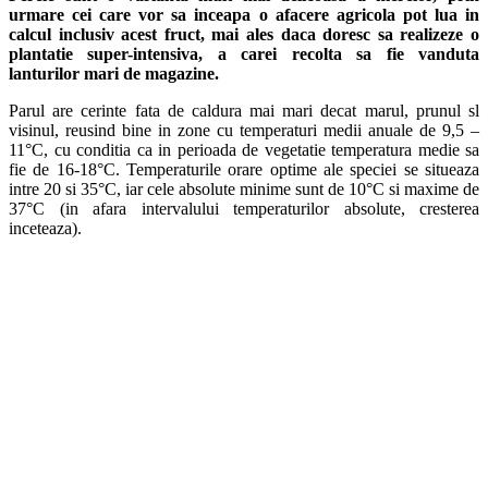
urmare cei care vor sa inceapa o afacere agricola pot lua in
calcul inclusiv acest fruct, mai ales daca doresc sa realizeze o
plantatie super-intensiva, a carei recolta sa fie vanduta
lanturilor mari de magazine.
Parul are cerinte fata de caldura mai mari decat marul, prunul sl
visinul, reusind bine in zone cu temperaturi medii anuale de 9,5 –
11°C, cu conditia ca in perioada de vegetatie temperatura medie sa
fie de 16-18°C. Temperaturile orare optime ale speciei se situeaza
intre 20 si 35°C, iar cele absolute minime sunt de 10°C si maxime de
37°C (in afara intervalului temperaturilor absolute, cresterea
inceteaza).