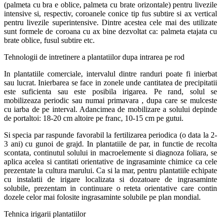
(palmeta cu bra e oblice, palmeta cu brate orizontale) pentru livezile
intensive si, respectiv, coroanele conice tip fus subtire si ax vertical
pentru livezile superintensive. Dintre acestea cele mai des utilizate
sunt formele de coroana cu ax bine dezvoltat ca: palmeta etajata cu
brate oblice, fusul subtire etc.
Tehnologii de intretinere a plantatiilor dupa intrarea pe rod
In plantatiile comerciale, intervalul dintre randuri poate fi inierbat
sau lucrat. Inierbarea se face in zonele unde cantitatea de precipitatii
este suficienta sau este posibila irigarea. Pe rand, solul se
mobilizeaza periodic sau numai primavara , dupa care se mulceste
cu iarba de pe interval. Adancimea de mobilizare a solului depinde
de portaltoi: 18-20 cm altoire pe franc, 10-15 cm pe gutui.
Si specia par raspunde favorabil la fertilizarea periodica (o data la 2-
3 ani) cu gunoi de grajd. In plantatiile de par, in functie de recolta
scontata, continutul solului in macroelemente si diagnoza foliara, se
aplica acelea si cantitati orientative de ingrasaminte chimice ca cele
prezentate la cultura marului. Ca si la mar, pentru plantatiile echipate
cu instalatii de irigare localizata si dozatoare de ingrasaminte
solubile, prezentam in continuare o reteta orientative care contin
dozele celor mai folosite ingrasaminte solubile pe plan mondial.
Tehnica irigarii plantatiilor