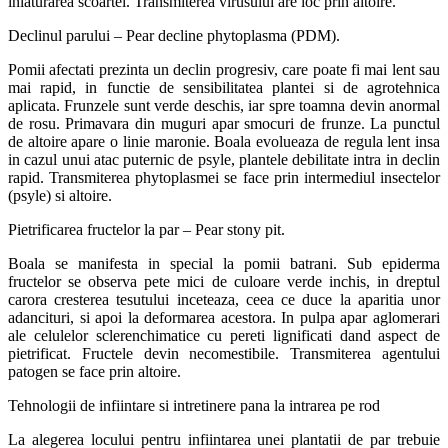
inlaturarea scoartei. Transmiterea virusului are loc prin altoire.
Declinul parului – Pear decline phytoplasma (PDM).
Pomii afectati prezinta un declin progresiv, care poate fi mai lent sau
mai rapid, in functie de sensibilitatea plantei si de agrotehnica
aplicata. Frunzele sunt verde deschis, iar spre toamna devin anormal
de rosu. Primavara din muguri apar smocuri de frunze. La punctul
de altoire apare o linie maronie. Boala evolueaza de regula lent insa
in cazul unui atac puternic de psyle, plantele debilitate intra in declin
rapid. Transmiterea phytoplasmei se face prin intermediul insectelor
(psyle) si altoire.
Pietrificarea fructelor la par – Pear stony pit.
Boala se manifesta in special la pomii batrani. Sub epiderma
fructelor se observa pete mici de culoare verde inchis, in dreptul
carora cresterea tesutului inceteaza, ceea ce duce la aparitia unor
adancituri, si apoi la deformarea acestora. In pulpa apar aglomerari
ale celulelor sclerenchimatice cu pereti lignificati dand aspect de
pietrificat. Fructele devin necomestibile. Transmiterea agentului
patogen se face prin altoire.
Tehnologii de infiintare si intretinere pana la intrarea pe rod
La alegerea locului pentru infiintarea unei plantatii de par trebuie