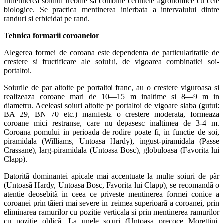
Intretinerea solului trebuie sa combine cerintele agronomice cu cele
biologice. Se practica mentinerea inierbata a intervalului dintre
randuri si erbicidat pe rand.
Tehnica formarii coroanelor
Alegerea formei de coroana este dependenta de particularitatile de
crestere si fructificare ale soiului, de vigoarea combinatiei soi-
portaltoi.
Soiurile de par altoite pe portaltoi franc, au o crestere viguroasa si
realizeaza coroane mari de 10—15 m inaltime si 8—9 m in
diametru. Aceleasi soiuri altoite pe portaltoi de vigoare slaba (gutui:
BA 29, BN 70 etc.) manifesta o crestere moderata, formeaza
coroane mici restranse, care nu depasesc inaltimea de 3-4 m.
Coroana pomului in perioada de rodire poate fi, in functie de soi,
piramidala (Williams, Untoasa Hardy), ingust-piramidala (Passe
Crassane), larg-piramidala (Untoasa Bosc), globuloasa (Favorita lui
Clapp).
Datoritã dominantei apicale mai accentuate la multe soiuri de pãr
(Untoasã Hardy, Untoasa Bosc, Favorita lui Clapp), se recomandã o
atentie deosebitã in ceea ce priveste mentinerea formei conice a
coroanei prin tãieri mai severe in treimea superioarã a coroanei, prin
eliminarea ramurilor cu pozitie verticala si prin mentinerea ramurilor
cu pozitie oblicã. La unele soiuri (Untoasa precoce Morettini,