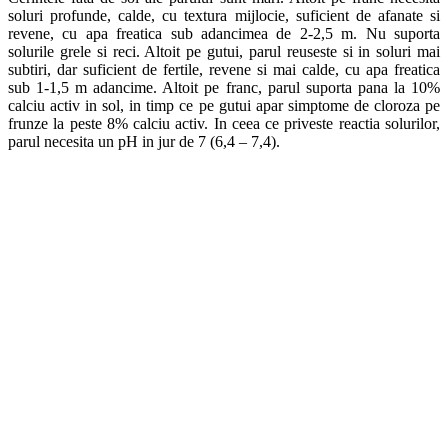
soluri profunde, calde, cu textura mijlocie, suficient de afanate si
revene, cu apa freatica sub adancimea de 2-2,5 m. Nu suporta
solurile grele si reci. Altoit pe gutui, parul reuseste si in soluri mai
subtiri, dar suficient de fertile, revene si mai calde, cu apa freatica
sub 1-1,5 m adancime. Altoit pe franc, parul suporta pana la 10%
calciu activ in sol, in timp ce pe gutui apar simptome de cloroza pe
frunze la peste 8% calciu activ. In ceea ce priveste reactia solurilor,
parul necesita un pH in jur de 7 (6,4 – 7,4).