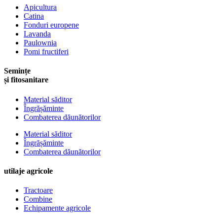
Apicultura
Catina
Fonduri europene
Lavanda
Paulownia
Pomi fructiferi
Semințe
și fitosanitare
Material săditor
Îngrășăminte
Combaterea dăunătorilor
Material săditor
Îngrășăminte
Combaterea dăunătorilor
utilaje agricole
Tractoare
Combine
Echipamente agricole