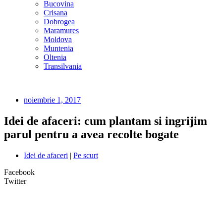
Bucovina
Crisana
Dobrogea
Maramures
Moldova
Muntenia
Oltenia
Transilvania
noiembrie 1, 2017
Idei de afaceri: cum plantam si ingrijim
parul pentru a avea recolte bogate
Idei de afaceri
|
Pe scurt
Facebook
Twitter