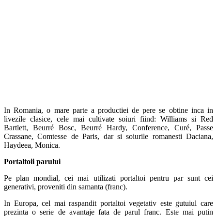
In Romania, o mare parte a productiei de pere se obtine inca in
livezile clasice, cele mai cultivate soiuri fiind: Williams si Red
Bartlett, Beurré Bosc, Beurré Hardy, Conference, Curé, Passe
Crassane, Comtesse de Paris, dar si soiurile romanesti Daciana,
Haydeea, Monica.
Portaltoii parului
Pe plan mondial, cei mai utilizati portaltoi pentru par sunt cei
generativi, proveniti din samanta (franc).
In Europa, cel mai raspandit portaltoi vegetativ este gutuiul care
prezinta o serie de avantaje fata de parul franc. Este mai putin