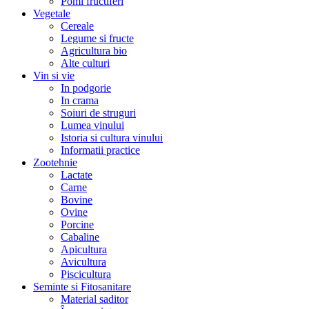
Pomi fructiferi
Vegetale
Cereale
Legume si fructe
Agricultura bio
Alte culturi
Vin si vie
In podgorie
In crama
Soiuri de struguri
Lumea vinului
Istoria si cultura vinului
Informatii practice
Zootehnie
Lactate
Carne
Bovine
Ovine
Porcine
Cabaline
Apicultura
Avicultura
Piscicultura
Seminte si Fitosanitare
Material saditor