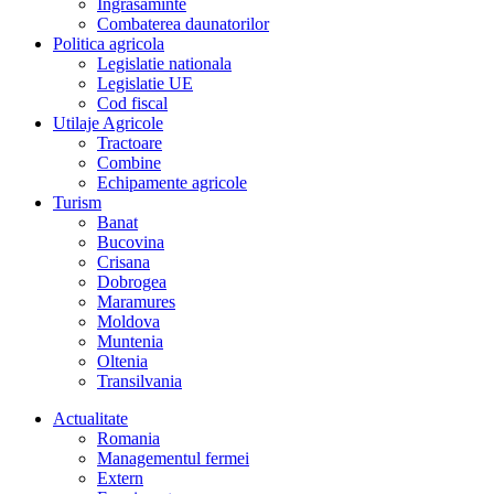
Îngrasaminte
Combaterea daunatorilor
Politica agricola
Legislatie nationala
Legislatie UE
Cod fiscal
Utilaje Agricole
Tractoare
Combine
Echipamente agricole
Turism
Banat
Bucovina
Crisana
Dobrogea
Maramures
Moldova
Muntenia
Oltenia
Transilvania
Actualitate
Romania
Managementul fermei
Extern