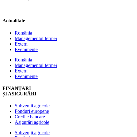
Actualitate
România
Managementul fermei
Extern
Evenimente
România
Managementul fermei
Extern
Evenimente
FINANȚĂRI
ȘI ASIGURĂRI
Subvenții agricole
Fonduri europene
Credite bancare
Asigurări agricole
Subvenții agricole