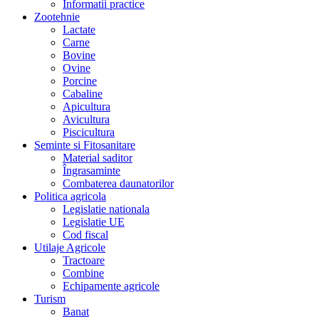
Informatii practice
Zootehnie
Lactate
Carne
Bovine
Ovine
Porcine
Cabaline
Apicultura
Avicultura
Piscicultura
Seminte si Fitosanitare
Material saditor
Îngrasaminte
Combaterea daunatorilor
Politica agricola
Legislatie nationala
Legislatie UE
Cod fiscal
Utilaje Agricole
Tractoare
Combine
Echipamente agricole
Turism
Banat