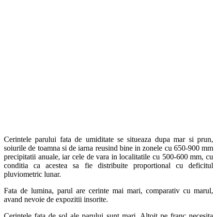
Cerintele parului fata de umiditate se situeaza dupa mar si prun,
soiurile de toamna si de iarna reusind bine in zonele cu 650-900 mm
precipitatii anuale, iar cele de vara in localitatile cu 500-600 mm, cu
conditia ca acestea sa fie distribuite proportional cu deficitul
pluviometric lunar.
Fata de lumina, parul are cerinte mai mari, comparativ cu marul,
avand nevoie de expozitii insorite.
Cerintele fata de sol ale parului sunt mari. Altoit pe franc necesita