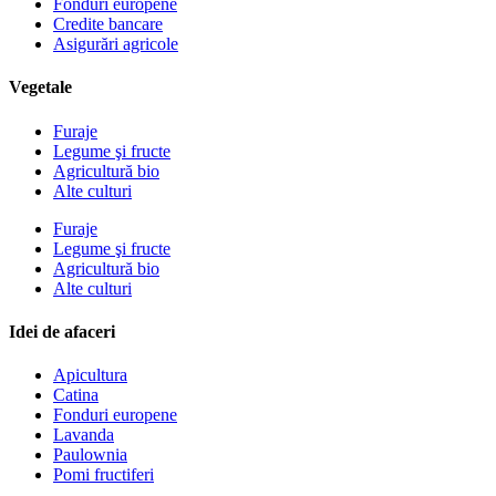
Fonduri europene
Credite bancare
Asigurări agricole
Vegetale
Furaje
Legume şi fructe
Agricultură bio
Alte culturi
Furaje
Legume şi fructe
Agricultură bio
Alte culturi
Idei de afaceri
Apicultura
Catina
Fonduri europene
Lavanda
Paulownia
Pomi fructiferi