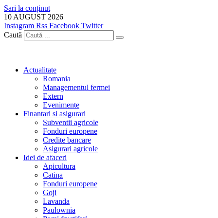
Sari la conținut
10 AUGUST 2026
Instagram
Rss
Facebook
Twitter
Caută
Actualitate
Romania
Managementul fermei
Extern
Evenimente
Finantari si asigurari
Subventii agricole
Fonduri europene
Credite bancare
Asigurari agricole
Idei de afaceri
Apicultura
Catina
Fonduri europene
Goji
Lavanda
Paulownia