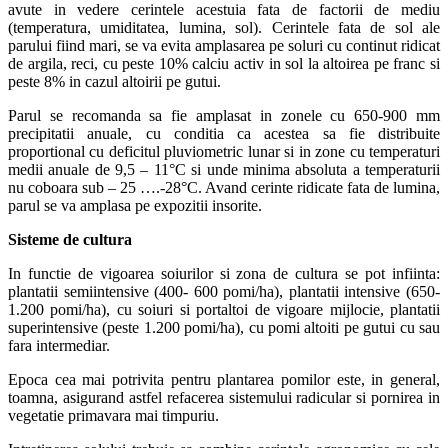
avute in vedere cerintele acestuia fata de factorii de mediu
(temperatura, umiditatea, lumina, sol). Cerintele fata de sol ale
parului fiind mari, se va evita amplasarea pe soluri cu continut ridicat
de argila, reci, cu peste 10% calciu activ in sol la altoirea pe franc si
peste 8% in cazul altoirii pe gutui.
Parul se recomanda sa fie amplasat in zonele cu 650-900 mm
precipitatii anuale, cu conditia ca acestea sa fie distribuite
proportional cu deficitul pluviometric lunar si in zone cu temperaturi
medii anuale de 9,5 – 11°C si unde minima absoluta a temperaturii
nu coboara sub – 25 ….-28°C. Avand cerinte ridicate fata de lumina,
parul se va amplasa pe expozitii insorite.
Sisteme de cultura
In functie de vigoarea soiurilor si zona de cultura se pot infiinta:
plantatii semiintensive (400- 600 pomi/ha), plantatii intensive (650-
1.200 pomi/ha), cu soiuri si portaltoi de vigoare mijlocie, plantatii
superintensive (peste 1.200 pomi/ha), cu pomi altoiti pe gutui cu sau
fara intermediar.
Epoca cea mai potrivita pentru plantarea pomilor este, in general,
toamna, asigurand astfel refacerea sistemului radicular si pornirea in
vegetatie primavara mai timpuriu.