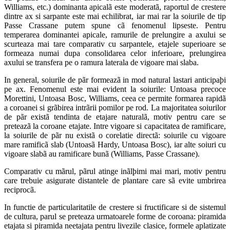
Williams, etc.) dominanta apicalã este moderatã, raportul de crestere
dintre ax si sarpante este mai echilibrat, iar mai rar la soiurile de tip
Passe Crassane putem spune cã fenomenul lipseste. Pentru
temperarea dominantei apicale, ramurile de prelungire a axului se
scurteaza mai tare comparativ cu sarpantele, etajele superioare se
formeaza numai dupa consolidarea celor inferioare, prelungirea
axului se transfera pe o ramura laterala de vigoare mai slaba.
In general, soiurile de pãr formeazã in mod natural lastari anticipaþi
pe ax. Fenomenul este mai evident la soiurile: Untoasa precoce
Morettini, Untoasa Bosc, Williams, ceea ce permite formarea rapidã
a coroanei si grãbirea intrãrii pomilor pe rod. La majoritatea soiurilor
de pãr existã tendinta de etajare naturalã, motiv pentru care se
preteazã la coroane etajate. Intre vigoare si capacitatea de ramificare,
la soiurile de pãr nu existã o corelatie directã: soiurile cu vigoare
mare ramificã slab (Untoasã Hardy, Untoasa Bosc), iar alte soiuri cu
vigoare slabã au ramificare bunã (Williams, Passe Crassane).
Comparativ cu mãrul, pãrul atinge inãlþimi mai mari, motiv pentru
care trebuie asigurate distantele de plantare care sã evite umbrirea
reciprocã.
In functie de particularitatile de crestere si fructificare si de sistemul
de cultura, parul se preteaza urmatoarele forme de coroana: piramida
etajata si piramida neetajata pentru livezile clasice, formele aplatizate