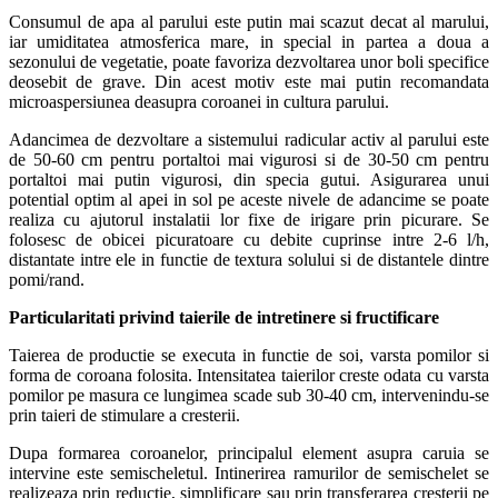
Consumul de apa al parului este putin mai scazut decat al marului,
iar umiditatea atmosferica mare, in special in partea a doua a
sezonului de vegetatie, poate favoriza dezvoltarea unor boli specifice
deosebit de grave. Din acest motiv este mai putin recomandata
microaspersiunea deasupra coroanei in cultura parului.
Adancimea de dezvoltare a sistemului radicular activ al parului este
de 50-60 cm pentru portaltoi mai vigurosi si de 30-50 cm pentru
portaltoi mai putin vigurosi, din specia gutui. Asigurarea unui
potential optim al apei in sol pe aceste nivele de adancime se poate
realiza cu ajutorul instalatii lor fixe de irigare prin picurare. Se
folosesc de obicei picuratoare cu debite cuprinse intre 2-6 l/h,
distantate intre ele in functie de textura solului si de distantele dintre
pomi/rand.
Particularitati privind taierile de intretinere si fructificare
Taierea de productie se executa in functie de soi, varsta pomilor si
forma de coroana folosita. Intensitatea taierilor creste odata cu varsta
pomilor pe masura ce lungimea scade sub 30-40 cm, intervenindu-se
prin taieri de stimulare a cresterii.
Dupa formarea coroanelor, principalul element asupra caruia se
intervine este semischeletul. Intinerirea ramurilor de semischelet se
realizeaza prin reductie, simplificare sau prin transferarea cresterii pe