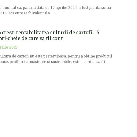
a anuntat ca, pana la data de 17 aprilie 2025, a fost platita suma
.515.923 euro (echivalentul a
cresti rentabilitatea culturii de cartofi – 5
ori-cheie de care sa tii cont
rilie 2025
cultura de cartofi nu este pretentioasa, pentru a obtine productii
oase, profituri consistente si sustenabile, este esential sa fii