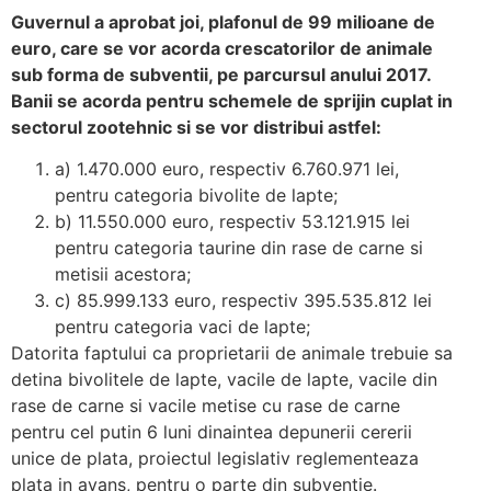
Guvernul a aprobat joi, plafonul de 99 milioane de
euro, care se vor acorda crescatorilor de animale
sub forma de subventii, pe parcursul anului 2017.
Banii se acorda pentru schemele de sprijin cuplat in
sectorul zootehnic si se vor distribui astfel:
a) 1.470.000 euro, respectiv 6.760.971 lei,
pentru categoria bivolite de lapte;
b) 11.550.000 euro, respectiv 53.121.915 lei
pentru categoria taurine din rase de carne si
metisii acestora;
c) 85.999.133 euro, respectiv 395.535.812 lei
pentru categoria vaci de lapte;
Datorita faptului ca proprietarii de animale trebuie sa
detina bivolitele de lapte, vacile de lapte, vacile din
rase de carne si vacile metise cu rase de carne
pentru cel putin 6 luni dinaintea depunerii cererii
unice de plata, proiectul legislativ reglementeaza
plata in avans, pentru o parte din subventie.