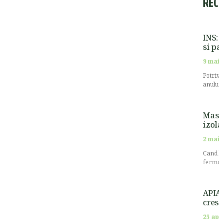
REC
INS:
si p
9 mai
Potri
anulu
Masu
izol
2 mai
Cand 
ferma
APIA
cres
25 ap