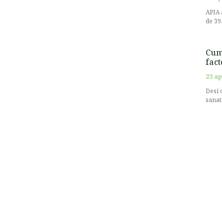
APIA 
de 39
Cum 
fact
23 ap
Desi 
sanat