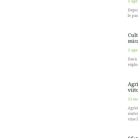
1 apr
Depoz
le pa
Cult
mic
1 apr
Daca 
explo
Agri
viit
11 m
Agricu
suste
vine 