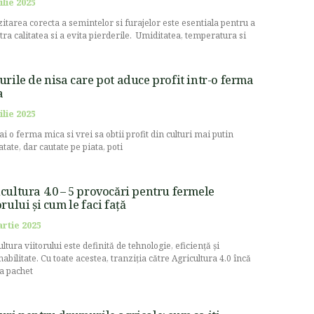
ilie 2025
itarea corecta a semintelor si furajelor este esentiala pentru a
stra calitatea si a evita pierderile. Umiditatea, temperatura si
urile de nisa care pot aduce profit intr-o ferma
a
ilie 2025
ai o ferma mica si vrei sa obtii profit din culturi mai putin
atate, dar cautate pe piata, poti
cultura 4.0 – 5 provocări pentru fermele
orului și cum le faci față
artie 2025
ltura viitorului este definită de tehnologie, eficiență și
nabilitate. Cu toate acestea, tranziția către Agricultura 4.0 încă
la pachet