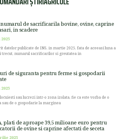
OMANDĂRI ȘTIRIAGRICOLE
 numarul de sacrificarila bovine, ovine, caprine
asari, in scadere
 2025
vit datelor publicate de INS, in martie 2025, fata de aceeasi luna a
i trecut, numarul sacrificarilor si greutatea in
ri de siguranta pentru ferme si gospodarii
ate
 2025
locuiesti sau lucrezi intr-o zona izolata, fie ca este vorba de o
 sau de o gospodarie la marginea
, plati de aproape 39,5 milioane euro pentru
catorii de ovine si caprine afectati de seceta
rilie 2025