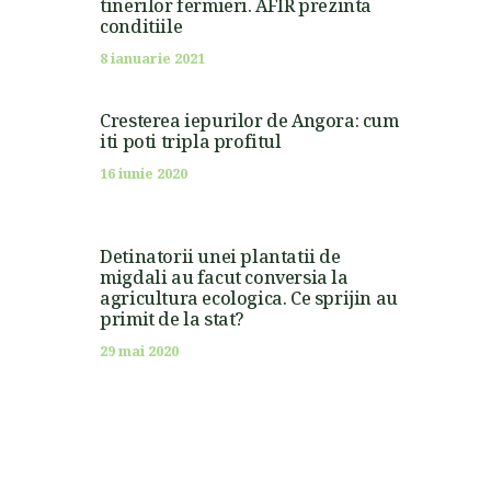
tinerilor fermieri. AFIR prezinta
conditiile
8 ianuarie 2021
Cresterea iepurilor de Angora: cum
iti poti tripla profitul
16 iunie 2020
Detinatorii unei plantatii de
migdali au facut conversia la
agricultura ecologica. Ce sprijin au
primit de la stat?
29 mai 2020