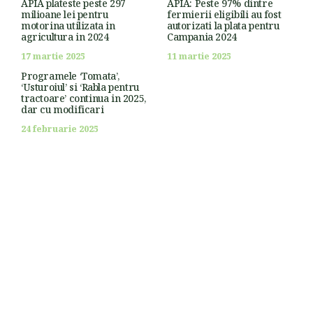
APIA plateste peste 297
APIA: Peste 97% dintre
milioane lei pentru
fermierii eligibili au fost
motorina utilizata in
autorizati la plata pentru
agricultura in 2024
Campania 2024
17 martie 2025
11 martie 2025
Programele ‘Tomata’,
‘Usturoiul’ si ‘Rabla pentru
tractoare’ continua in 2025,
dar cu modificari
24 februarie 2025