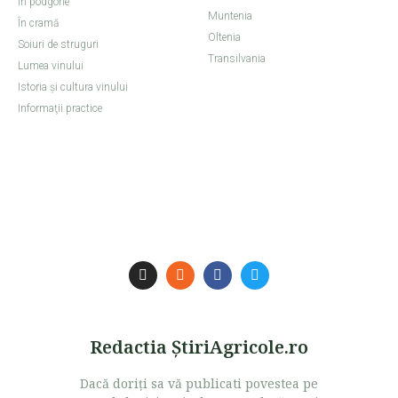
În podgorie
Muntenia
În cramă
Oltenia
Soiuri de struguri
Transilvania
Lumea vinului
Istoria şi cultura vinului
Informaţii practice
Redactia ŞtiriAgricole.ro
Dacă doriţi sa vă publicati povestea pe