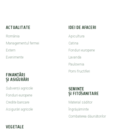
ACTUALITATE
IDEI DE AFACERI
România
Apicultura
Managementul fermei
Catina
Extern
Fonduri europene
Evenimente
Lavanda
Paulownia
Pomi fructiferi
FINANȚĂRI
ȘI ASIGURĂRI
SEMINȚE
Subvenții agricole
ȘI FITOSANITARE
Fonduri europene
Credite bancare
Material săditor
Asigurări agricole
Îngrășăminte
Combaterea dăunătorilor
VEGETALE