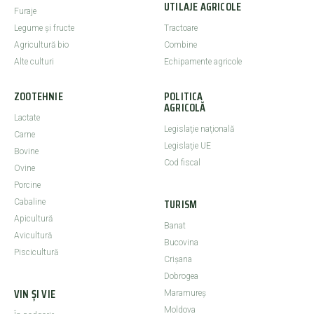
UTILAJE AGRICOLE
Furaje
Legume şi fructe
Tractoare
Agricultură bio
Combine
Alte culturi
Echipamente agricole
ZOOTEHNIE
POLITICA
AGRICOLĂ
Lactate
Legislaţie naţională
Carne
Legislaţie UE
Bovine
Cod fiscal
Ovine
Porcine
TURISM
Cabaline
Apicultură
Banat
Avicultură
Bucovina
Piscicultură
Crişana
Dobrogea
VIN ȘI VIE
Maramureş
Moldova