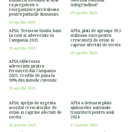
ca pregateste o
Antigrindina?
reorganizare periculoasa
29 aprilie 2025
pentru padurile Romaniei
29 aprilie 2025
APIA: Termene limita, bani
APIA, plati de aproape 39,5
in cont si adeverinte in
milioane euro pentru
Campania 2025
crescatorii de ovine si
caprine afectati de seceta
29 aprilie 2025
25 aprilie 2025
APIA elibereaza
adeverinte pentru
fermierii din Campania
2025. Credite de pana la
90% din sumele cuvenite
25 aprilie 2025
APIA: sprijin de urgenta
APIA a demarat plata
acordat crescatorilor de
ajutoarelor nationale
ovine si caprine afectati de
tranzitorii pentru anul
seceta
2024
26 martie 2025
17 martie 2025