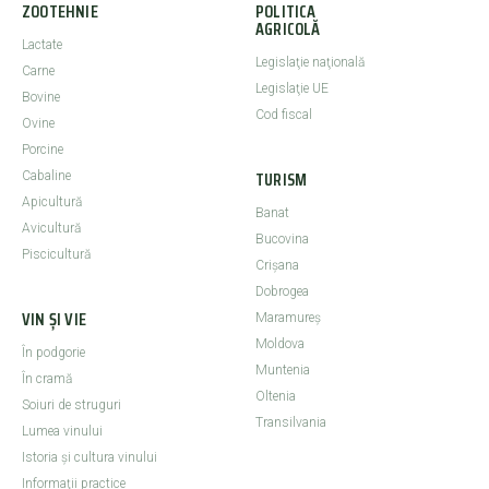
ZOOTEHNIE
POLITICA
AGRICOLĂ
Lactate
Legislaţie naţională
Carne
Legislaţie UE
Bovine
Cod fiscal
Ovine
Porcine
TURISM
Cabaline
Apicultură
Banat
Avicultură
Bucovina
Piscicultură
Crişana
Dobrogea
VIN ȘI VIE
Maramureş
Moldova
În podgorie
Muntenia
În cramă
Oltenia
Soiuri de struguri
Transilvania
Lumea vinului
Istoria şi cultura vinului
Informaţii practice