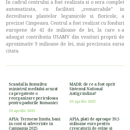
In cadrul centrului a fost realizata si o sera complet
automatizata, cu facilitati „remarcabile” in
dezvoltarea plantelor legumicole si floricole, a
precizat Cimpeanu. Centrul a fost realizat cu fonduri
europene de 41 de milioane de lei, la care s-a
adaugat contributia USAMV din venituri proprii de
aproximativ 9 milioane de lei, mai precizeaza sursa
citata.
Scandal la Romsilva:
MADR: de ce a fost oprit
ministrul mediului acuzat
Sistemul National
ca pregateste o
Antigrindina?
reorganizare periculoasa
29 aprilie 2025
pentru padurile Romaniei
29 aprilie 2025
APIA: Termene limita, bani
APIA, plati de aproape 39,5
in cont si adeverinte in
milioane euro pentru
Campania 2025
crescatorii de ovine si