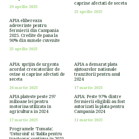
caprine afectati de seceta
29 aprilie 2025
25 aprilie 2025
APIA elibereaza
adeverinte pentru
fermierii din Campania
2025. Credite de pana la
90% din sumele cuvenite
25 aprilie 2025
APIA: sprijin de urgenta
APIA a demarat plata
acordat crescatorilor de
ajutoarelor nationale
ovine si caprine afectati de
tranzitorii pentru anul
seceta
2024
26 martie 2025
17 martie 2025
APIA plateste peste 297
APIA: Peste 97% dintre
milioane lei pentru
fermierii eligibili au fost
motorina utilizata in
autorizati la plata pentru
agricultura in 2024
Campania 2024
17 martie 2025
11 martie 2025
Programele ‘Tomata’,
‘Usturoiul’ si ‘Rabla pentru
tractoare’ continua in 2025,