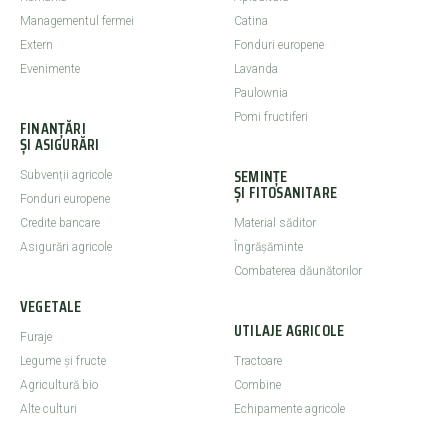
Managementul fermei
Catina
Extern
Fonduri europene
Evenimente
Lavanda
Paulownia
Pomi fructiferi
FINANȚĂRI
ȘI ASIGURĂRI
SEMINȚE
Subvenții agricole
ȘI FITOSANITARE
Fonduri europene
Credite bancare
Material săditor
Asigurări agricole
Îngrășăminte
Combaterea dăunătorilor
VEGETALE
UTILAJE AGRICOLE
Furaje
Legume şi fructe
Tractoare
Agricultură bio
Combine
Alte culturi
Echipamente agricole