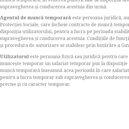
supravegherea şi conducerea acestuia din urmă.
Agentul de muncă temporară
este persoana juridică, au
Protecţiei Sociale, care încheie contracte de muncă tempor
dispoziţia utilizatorului, pentru a lucra pe perioada stabil
supravegherea şi conducerea acestuia. Condiţiile de fun
şi procedura de autorizare se stabilesc prin hotărâre a Gu
Utilizatorul
este persoana fizică sau juridică pentru car
munceşte temporar un salariat temporar pus la dispoziţi
muncă temporară înseamnă acea perioadă în care salariatul
pentru a lucra temporar sub supravegherea şi conducerea 
precise şi cu caracter temporar.