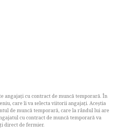
ute angajați cu contract de muncă temporară. În
iu, care îi va selecta viitorii angajați. Aceștia
tul de muncă temporară, care la rândul lui are
 angajatul cu contract de muncă temporară va
ți direct de fermier.