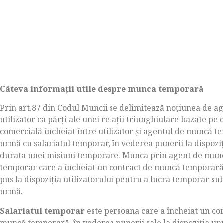
Câteva informații utile despre munca temporară
Prin art.87 din Codul Muncii se delimitează noțiunea de a
utilizator ca părți ale unei relații triunghiulare bazate pe
comercială încheiat între utilizator și agentul de muncă t
urmă cu salariatul temporar, în vederea punerii la dispoziț
durata unei misiuni temporare. Munca prin agent de munc
temporar care a încheiat un contract de muncă temporară
pus la dispoziţia utilizatorului pentru a lucra temporar s
urmă.
Salariatul temporar
este persoana care a încheiat un c
muncă temporară, în vederea punerii sale la dispoziţia un