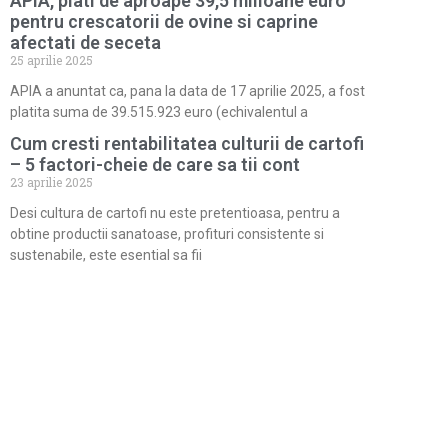
APIA, plati de aproape 39,5 milioane euro
pentru crescatorii de ovine si caprine
afectati de seceta
25 aprilie 2025
APIA a anuntat ca, pana la data de 17 aprilie 2025, a fost
platita suma de 39.515.923 euro (echivalentul a
Cum cresti rentabilitatea culturii de cartofi
– 5 factori-cheie de care sa tii cont
23 aprilie 2025
Desi cultura de cartofi nu este pretentioasa, pentru a
obtine productii sanatoase, profituri consistente si
sustenabile, este esential sa fii