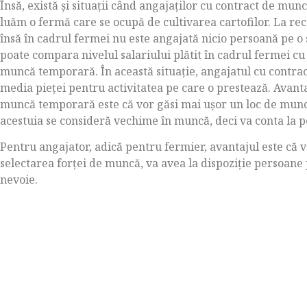
Însă, există și situații când angajaților cu contract de munc
luăm o fermă care se ocupă de cultivarea cartofilor. La re
însă în cadrul fermei nu este angajată nicio persoană pe o s
poate compara nivelul salariului plătit în cadrul fermei cu
muncă temporară. În această situație, angajatul cu contrac
media pieței pentru activitatea pe care o prestează. Avant
muncă temporară este că vor găsi mai ușor un loc de munc
acestuia se consideră vechime în muncă, deci va conta la p
Pentru angajator, adică pentru fermier, avantajul este că 
selectarea forței de muncă, va avea la dispoziție persoane 
nevoie.