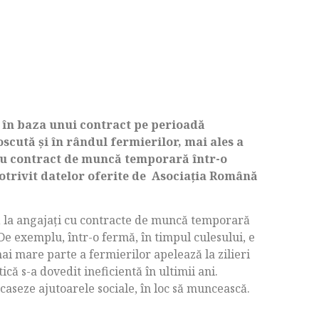
în baza unui contract pe perioadă
scută și în rândul fermierilor, mai ales a
 cu contract de muncă temporară într-o
 potrivit datelor oferite de Asociația Română
la angajați cu contracte de muncă temporară
De exemplu, într-o fermă, în timpul culesului, e
i mare parte a fermierilor apelează la zilieri
tică s-a dovedit ineficientă în ultimii ani.
caseze ajutoarele sociale, în loc să muncească.