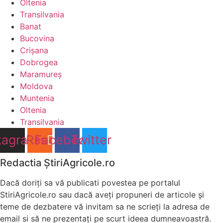
Oltenia
Transilvania
Banat
Bucovina
Crişana
Dobrogea
Maramureş
Moldova
Muntenia
Oltenia
Transilvania
tagram
Rss
Facebook
Twitter
Redactia ŞtiriAgricole.ro
Dacă doriţi sa vă publicati povestea pe portalul
StiriAgricole.ro sau dacă aveţi propuneri de articole şi
teme de dezbatere vă invitam sa ne scrieţi la adresa de
email si să ne prezentaţi pe scurt ideea dumneavoastră.