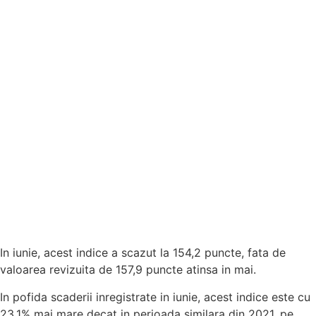
In iunie, acest indice a scazut la 154,2 puncte, fata de
valoarea revizuita de 157,9 puncte atinsa in mai.
In pofida scaderii inregistrate in iunie, acest indice este cu
23,1% mai mare decat in perioada similara din 2021, pe