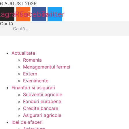
Sari
6 AUGUST 2026
la
tagram
Rss
Facebook
Twitter
conținut
Caută
Actualitate
Romania
Managementul fermei
Extern
Evenimente
Finantari si asigurari
Subventii agricole
Fonduri europene
Credite bancare
Asigurari agricole
Idei de afaceri