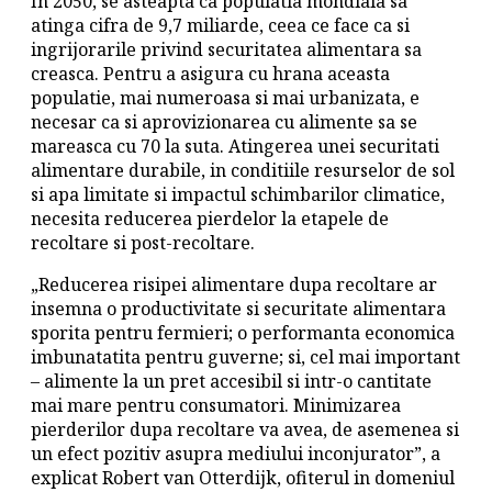
In 2050, se asteapta ca populatia mondiala sa
atinga cifra de 9,7 miliarde, ceea ce face ca si
ingrijorarile privind securitatea alimentara sa
creasca. Pentru a asigura cu hrana aceasta
populatie, mai numeroasa si mai urbanizata, e
necesar ca si aprovizionarea cu alimente sa se
mareasca cu 70 la suta. Atingerea unei securitati
alimentare durabile, in conditiile resurselor de sol
si apa limitate si impactul schimbarilor climatice,
necesita reducerea pierdelor la etapele de
recoltare si post-recoltare.
„Reducerea risipei alimentare dupa recoltare ar
insemna o productivitate si securitate alimentara
sporita pentru fermieri; o performanta economica
imbunatatita pentru guverne; si, cel mai important
– alimente la un pret accesibil si intr-o cantitate
mai mare pentru consumatori. Minimizarea
pierderilor dupa recoltare va avea, de asemenea si
un efect pozitiv asupra mediului inconjurator”, a
explicat Robert van Otterdijk, ofiterul in domeniul