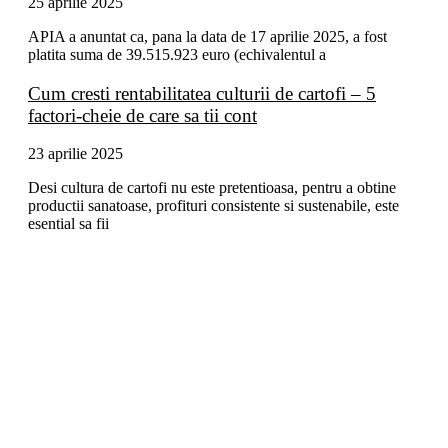
25 aprilie 2025
APIA a anuntat ca, pana la data de 17 aprilie 2025, a fost
platita suma de 39.515.923 euro (echivalentul a
Cum cresti rentabilitatea culturii de cartofi – 5
factori-cheie de care sa tii cont
23 aprilie 2025
Desi cultura de cartofi nu este pretentioasa, pentru a obtine
productii sanatoase, profituri consistente si sustenabile, este
esential sa fii