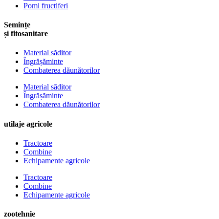
Pomi fructiferi
Semințe
și fitosanitare
Material săditor
Îngrășăminte
Combaterea dăunătorilor
Material săditor
Îngrășăminte
Combaterea dăunătorilor
utilaje agricole
Tractoare
Combine
Echipamente agricole
Tractoare
Combine
Echipamente agricole
zootehnie