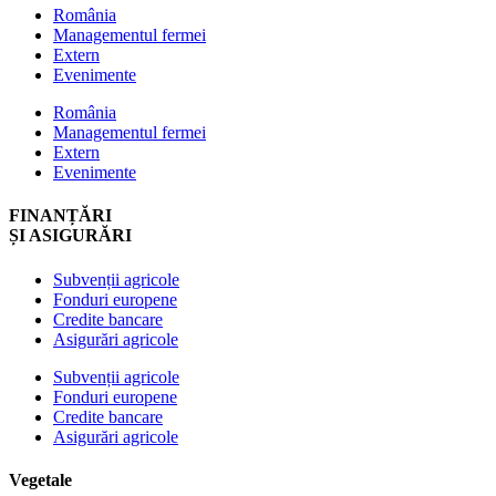
România
Managementul fermei
Extern
Evenimente
România
Managementul fermei
Extern
Evenimente
FINANȚĂRI
ȘI ASIGURĂRI
Subvenții agricole
Fonduri europene
Credite bancare
Asigurări agricole
Subvenții agricole
Fonduri europene
Credite bancare
Asigurări agricole
Vegetale