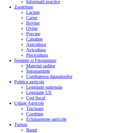
Informatii practice
Zootehnie
Lactate
Carne
Bovine
Ovine
Porcine
Cabaline
Apicultura
Avicultura
Piscicultura
Seminte si Fitosanitare
Material saditor
Îngrasaminte
Combaterea daunatorilor
Politica agricola
Legislatie nationala
Legislatie UE
Cod fiscal
Utilaje Agricole
Tractoare
Combine
Echipamente agricole
Turism
Banat