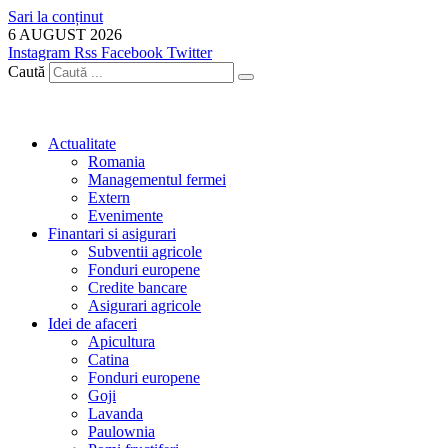
Sari la conținut
6 AUGUST 2026
Instagram
Rss
Facebook
Twitter
Caută
Actualitate
Romania
Managementul fermei
Extern
Evenimente
Finantari si asigurari
Subventii agricole
Fonduri europene
Credite bancare
Asigurari agricole
Idei de afaceri
Apicultura
Catina
Fonduri europene
Goji
Lavanda
Paulownia