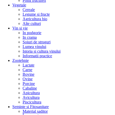
Pomi fructiferi
Vegetale
Cereale
Legume si fructe
Agricultura bio
Alte culturi
Vin si vie
In podgorie
In crama
Soiuri de struguri
Lumea vinului
Istoria si cultura vinului
Informatii practice
Zootehnie
Lactate
Carne
Bovine
Ovine
Porcine
Cabaline
Apicultura
Avicultura
Piscicultura
Seminte si Fitosanitare
Material saditor