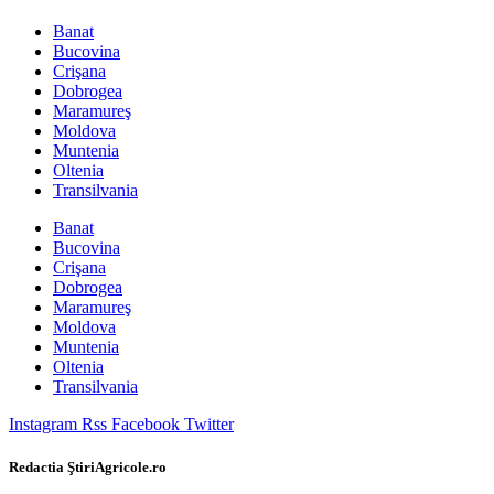
Banat
Bucovina
Crişana
Dobrogea
Maramureş
Moldova
Muntenia
Oltenia
Transilvania
Banat
Bucovina
Crişana
Dobrogea
Maramureş
Moldova
Muntenia
Oltenia
Transilvania
Instagram
Rss
Facebook
Twitter
Redactia ŞtiriAgricole.ro