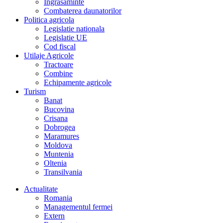
Îngrasaminte
Combaterea daunatorilor
Politica agricola
Legislatie nationala
Legislatie UE
Cod fiscal
Utilaje Agricole
Tractoare
Combine
Echipamente agricole
Turism
Banat
Bucovina
Crisana
Dobrogea
Maramures
Moldova
Muntenia
Oltenia
Transilvania
Actualitate
Romania
Managementul fermei
Extern