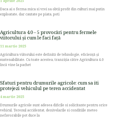
1 aprilie 2025
Daca ai o ferma mica si vrei sa obtii profit din culturi mai putin
exploatate, dar cautate pe piata, poti
Agricultura 4.0 – 5 provocări pentru fermele
viitorului și cum le faci față
11 martie 2025
Agricultura viitorului este definită de tehnologie, eficiență și
sustenabilitate. Cu toate acestea, tranziția către Agricultura 4.0
încă vine la pachet
Sfaturi pentru drumurile agricole: cum sa iti
protejezi vehiculul pe teren accidentat
4 martie 2025
Drumurile agricole sunt adesea dificile si solicitante pentru orice
vehicul. Terenul accidentat, denivelarile si conditiile meteo
nefavorabile pot duce la