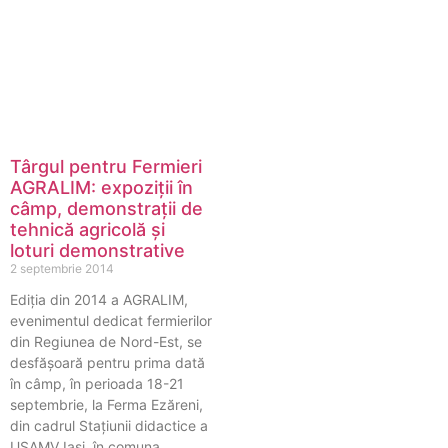
Târgul pentru Fermieri
AGRALIM: expoziții în
câmp, demonstrații de
tehnică agricolă și
loturi demonstrative
2 septembrie 2014
Ediția din 2014 a AGRALIM,
evenimentul dedicat fermierilor
din Regiunea de Nord-Est, se
desfășoară pentru prima dată
în câmp, în perioada 18-21
septembrie, la Ferma Ezăreni,
din cadrul Stațiunii didactice a
USAMV Iași, în comuna