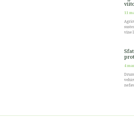
viit
11 m
Agricu
suste
vine 
Sfat
prot
4 ma
Drumu
vehic
nefav