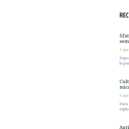
REC
Sfat
semi
1 apr
Depoz
le pa
Cult
mic
1 apr
Daca 
explo
Agri