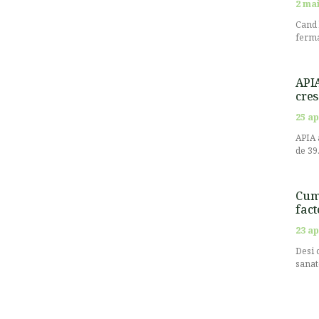
2 mai
Cand 
ferma
APIA
cres
25 ap
APIA 
de 39
Cum 
fact
23 ap
Desi 
sanat