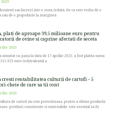
 2025
locuiesti sau lucrezi intr-o zona izolata, fie ca este vorba de o
 sau de o gospodarie la marginea
, plati de aproape 39,5 milioane euro pentru
catorii de ovine si caprine afectati de seceta
rilie 2025
a anuntat ca, pana la data de 17 aprilie 2025, a fost platita suma
.515.923 euro (echivalentul a
cresti rentabilitatea culturii de cartofi – 5
ori-cheie de care sa tii cont
rilie 2025
cultura de cartofi nu este pretentioasa, pentru a obtine productii
oase, profituri consistente si sustenabile, este esential sa fii