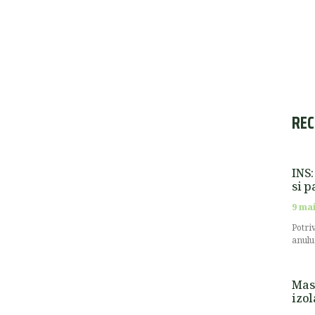
REC
INS:
si p
9 mai
Potri
anulu
Masu
izol