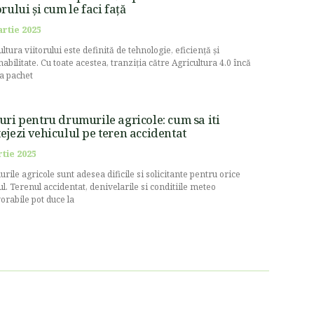
orului și cum le faci față
artie 2025
ltura viitorului este definită de tehnologie, eficiență și
nabilitate. Cu toate acestea, tranziția către Agricultura 4.0 încă
la pachet
uri pentru drumurile agricole: cum sa iti
ejezi vehiculul pe teren accidentat
rtie 2025
rile agricole sunt adesea dificile si solicitante pentru orice
ul. Terenul accidentat, denivelarile si conditiile meteo
orabile pot duce la