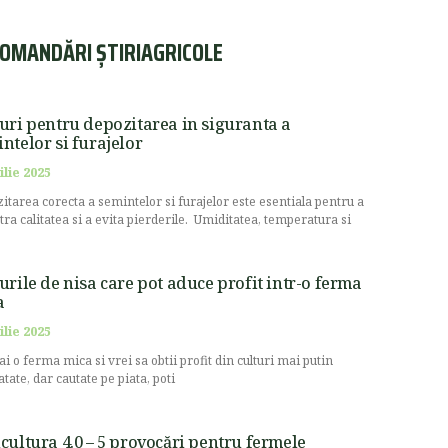
OMANDĂRI ȘTIRIAGRICOLE
uri pentru depozitarea in siguranta a
ntelor si furajelor
ilie 2025
itarea corecta a semintelor si furajelor este esentiala pentru a
stra calitatea si a evita pierderile. Umiditatea, temperatura si
urile de nisa care pot aduce profit intr-o ferma
a
ilie 2025
ai o ferma mica si vrei sa obtii profit din culturi mai putin
atate, dar cautate pe piata, poti
cultura 4.0 – 5 provocări pentru fermele