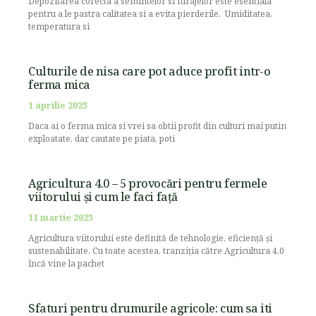
Depozitarea corecta a semintelor si furajelor este esentiala
pentru a le pastra calitatea si a evita pierderile. Umiditatea,
temperatura si
Culturile de nisa care pot aduce profit intr-o
ferma mica
1 aprilie 2025
Daca ai o ferma mica si vrei sa obtii profit din culturi mai putin
exploatate, dar cautate pe piata, poti
Agricultura 4.0 – 5 provocări pentru fermele
viitorului și cum le faci față
11 martie 2025
Agricultura viitorului este definită de tehnologie, eficiență și
sustenabilitate. Cu toate acestea, tranziția către Agricultura 4.0
încă vine la pachet
Sfaturi pentru drumurile agricole: cum sa iti