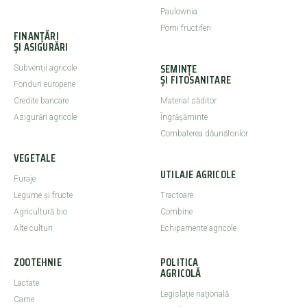
Paulownia
Pomi fructiferi
FINANȚĂRI
ȘI ASIGURĂRI
SEMINȚE
Subvenții agricole
ȘI FITOSANITARE
Fonduri europene
Credite bancare
Material săditor
Asigurări agricole
Îngrășăminte
Combaterea dăunătorilor
VEGETALE
UTILAJE AGRICOLE
Furaje
Legume şi fructe
Tractoare
Agricultură bio
Combine
Alte culturi
Echipamente agricole
ZOOTEHNIE
POLITICA
AGRICOLĂ
Lactate
Legislaţie naţională
Carne