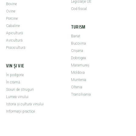
Legislaţie UE
Bovine
Cod fiscal
Ovine
Porcine
TURISM
Cabaline
Apicultură
Banat
Avicultură
Bucovina
Piscicultură
Crişana
Dobrogea
VIN ȘI VIE
Maramureş
Moldova
În podgorie
Muntenia
În cramă
Oltenia
Soiuri de struguri
Transilvania
Lumea vinului
Istoria şi cultura vinului
Informaţii practice