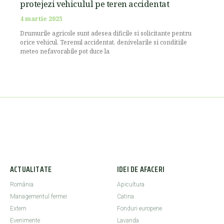
protejezi vehiculul pe teren accidentat
4 martie 2025
Drumurile agricole sunt adesea dificile si solicitante pentru
orice vehicul. Terenul accidentat, denivelarile si conditiile
meteo nefavorabile pot duce la
ACTUALITATE
IDEI DE AFACERI
România
Apicultura
Managementul fermei
Catina
Extern
Fonduri europene
Evenimente
Lavanda