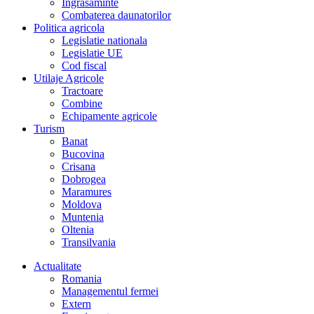
Îngrasaminte
Combaterea daunatorilor
Politica agricola
Legislatie nationala
Legislatie UE
Cod fiscal
Utilaje Agricole
Tractoare
Combine
Echipamente agricole
Turism
Banat
Bucovina
Crisana
Dobrogea
Maramures
Moldova
Muntenia
Oltenia
Transilvania
Actualitate
Romania
Managementul fermei
Extern