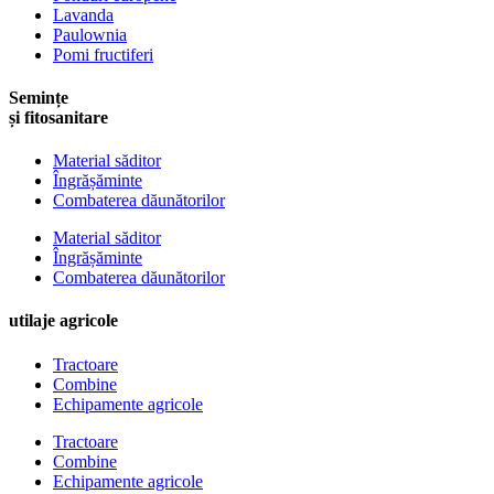
Lavanda
Paulownia
Pomi fructiferi
Semințe
și fitosanitare
Material săditor
Îngrășăminte
Combaterea dăunătorilor
Material săditor
Îngrășăminte
Combaterea dăunătorilor
utilaje agricole
Tractoare
Combine
Echipamente agricole
Tractoare
Combine
Echipamente agricole