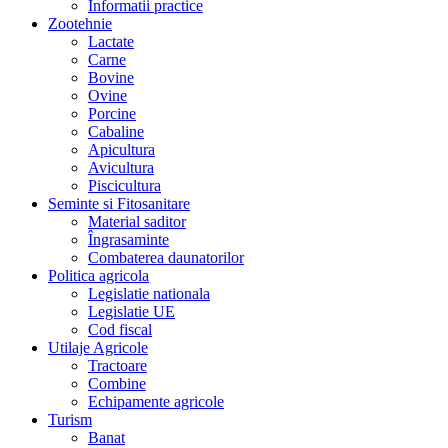
Informatii practice
Zootehnie
Lactate
Carne
Bovine
Ovine
Porcine
Cabaline
Apicultura
Avicultura
Piscicultura
Seminte si Fitosanitare
Material saditor
Îngrasaminte
Combaterea daunatorilor
Politica agricola
Legislatie nationala
Legislatie UE
Cod fiscal
Utilaje Agricole
Tractoare
Combine
Echipamente agricole
Turism
Banat