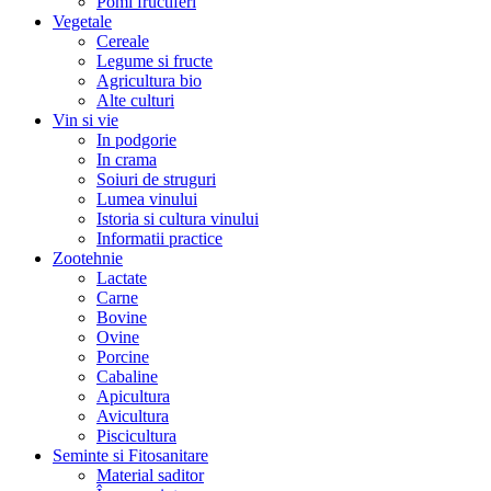
Pomi fructiferi
Vegetale
Cereale
Legume si fructe
Agricultura bio
Alte culturi
Vin si vie
In podgorie
In crama
Soiuri de struguri
Lumea vinului
Istoria si cultura vinului
Informatii practice
Zootehnie
Lactate
Carne
Bovine
Ovine
Porcine
Cabaline
Apicultura
Avicultura
Piscicultura
Seminte si Fitosanitare
Material saditor