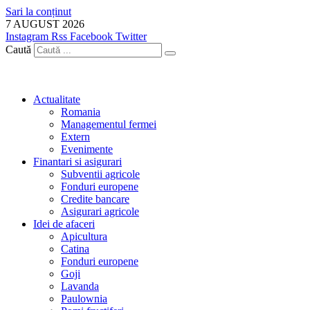
Sari la conținut
7 AUGUST 2026
Instagram
Rss
Facebook
Twitter
Caută
Actualitate
Romania
Managementul fermei
Extern
Evenimente
Finantari si asigurari
Subventii agricole
Fonduri europene
Credite bancare
Asigurari agricole
Idei de afaceri
Apicultura
Catina
Fonduri europene
Goji
Lavanda
Paulownia