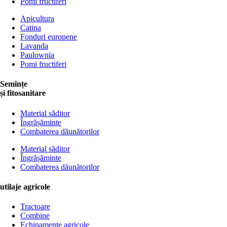
Pomi fructiferi
Apicultura
Catina
Fonduri europene
Lavanda
Paulownia
Pomi fructiferi
Semințe
și fitosanitare
Material săditor
Îngrășăminte
Combaterea dăunătorilor
Material săditor
Îngrășăminte
Combaterea dăunătorilor
utilaje agricole
Tractoare
Combine
Echipamente agricole