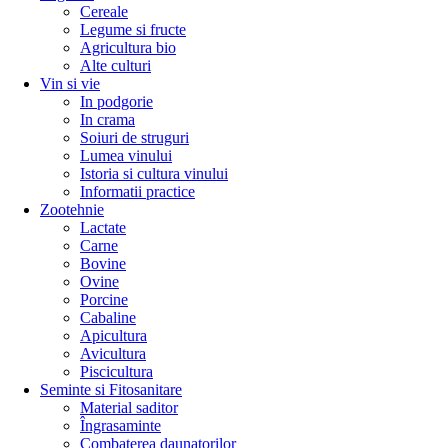
Cereale
Legume si fructe
Agricultura bio
Alte culturi
Vin si vie
In podgorie
In crama
Soiuri de struguri
Lumea vinului
Istoria si cultura vinului
Informatii practice
Zootehnie
Lactate
Carne
Bovine
Ovine
Porcine
Cabaline
Apicultura
Avicultura
Piscicultura
Seminte si Fitosanitare
Material saditor
Îngrasaminte
Combaterea daunatorilor