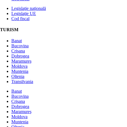
Legislaţie naţională
Legislaţie UE
Cod fiscal
TURISM
Banat
Bucovina
Crişana
Dobrogea
Maramureş
Moldova
Muntenia
Oltenia
Transilvania
Banat
Bucovina
Crişana
Dobrogea
Maramureş
Moldova
Muntenia
Oltenia