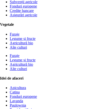
Subvenții agricole
Fonduri europene
Credite bancare
Asigurări agricole
Vegetale
Furaje
Legume şi fructe
Agricultură bio
Alte culturi
Furaje
Legume şi fructe
Agricultură bio
Alte culturi
Idei de afaceri
Apicultura
Catina
Fonduri europene
Lavanda
Paulownia