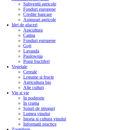
Subventii agricole
Fonduri europene
Credite bancare
Asigurari agricole
Idei de afaceri
Apicultura
Catina
Fonduri europene
Goji
Lavanda
Paulownia
Pomi fructiferi
Vegetale
Cereale
Legume si fructe
Agricultura bio
Alte culturi
Vin si vie
In podgorie
In crama
Soiuri de struguri
Lumea vinului
Istoria si cultura vinului
Informatii practice
Zootehnie