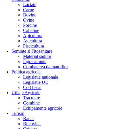
Lactate
Carne
Bovine
Ovine
Porcine
Cabaline
Apicultura
Avicultura
Piscicultura
Seminte si Fitosanitare
Material saditor
Îngrasaminte
Combaterea daunatorilor
Politica agricola
Legislatie nationala
Legislatie UE
Cod fiscal
Utilaje Agricole
Tractoare
Combine
Echipamente agricole
Turism
Banat
Bucovina
Crisana