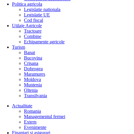
Politica agricola
Legislatie nationala
Legislatie UE
Cod fiscal
Utilaje Agricole
Tractoare
Combine
Echipamente agricole
Turism
Banat
Bucovina
Crisana
Dobrogea
Maramures
Moldova
Muntenia
Oltenia
Transilvania
Actualitate
Romania
Managementul fermei
Extern
Evenimente
Finantari si asigurari