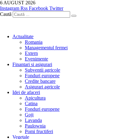
Sari
6 AUGUST 2026
la
Instagram
Rss
Facebook
Twitter
conținut
Caută
Actualitate
Romania
Managementul fermei
Extern
Evenimente
Finantari si asigurari
Subventii agricole
Fonduri europene
Credite bancare
Asigurari agricole
Idei de afaceri
Apicultura
Catina
Fonduri europene
Goji
Lavanda
Paulownia
Pomi fructiferi
Vegetale