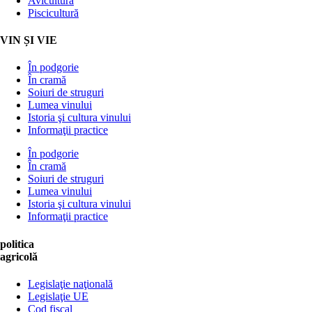
Avicultură
Piscicultură
VIN ȘI VIE
În podgorie
În cramă
Soiuri de struguri
Lumea vinului
Istoria şi cultura vinului
Informaţii practice
În podgorie
În cramă
Soiuri de struguri
Lumea vinului
Istoria şi cultura vinului
Informaţii practice
politica
agricolă
Legislaţie naţională
Legislaţie UE
Cod fiscal