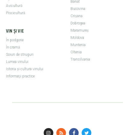
Banat
Avicultură
Bucovina
Piscicultură
Crişana
Dobrogea
VIN ȘI VIE
Maramureş
Moldova
În podgorie
Muntenia
În cramă
Oltenia
Soiuri de struguri
Transilvania
Lumea vinului
Istoria şi cultura vinului
Informaţii practice