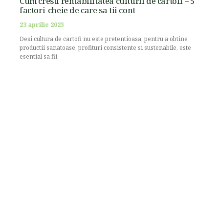
Cum cresti rentabilitatea culturii de cartofi – 5
factori-cheie de care sa tii cont
23 aprilie 2025
Desi cultura de cartofi nu este pretentioasa, pentru a obtine
productii sanatoase, profituri consistente si sustenabile, este
esential sa fii