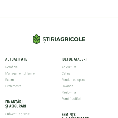
ACTUALITATE
IDEI DE AFACERI
România
Apicultura
Managementul fermei
Catina
Extern
Fonduri europene
Evenimente
Lavanda
Paulownia
Pomi fructiferi
FINANȚĂRI
ȘI ASIGURĂRI
SEMINȚE
Subvenții agricole