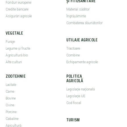
ȘI FITOSANITARE
Fonduri europene
Credite bancare
Material săditor
Asigurări agricole
Îngrășăminte
Combaterea dăunătorilor
VEGETALE
UTILAJE AGRICOLE
Furaje
Legume şi fructe
Tractoare
Agricultură bio
Combine
Alte culturi
Echipamente agricole
ZOOTEHNIE
POLITICA
AGRICOLĂ
Lactate
Legislaţie naţională
Carne
Legislaţie UE
Bovine
Cod fiscal
Ovine
Porcine
TURISM
Cabaline
Apicultură