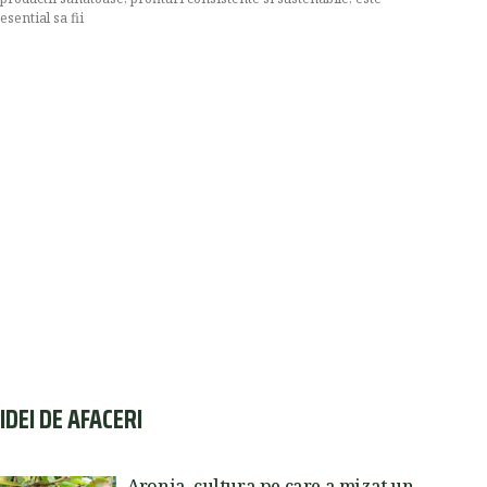
esential sa fii
IDEI DE AFACERI
Aronia, cultura pe care a mizat un