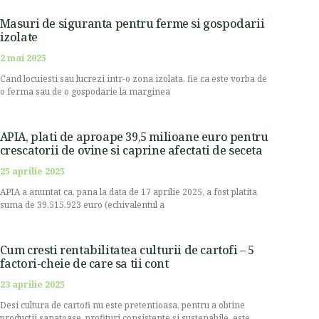
Masuri de siguranta pentru ferme si gospodarii
izolate
2 mai 2025
Cand locuiesti sau lucrezi intr-o zona izolata, fie ca este vorba de
o ferma sau de o gospodarie la marginea
APIA, plati de aproape 39,5 milioane euro pentru
crescatorii de ovine si caprine afectati de seceta
25 aprilie 2025
APIA a anuntat ca, pana la data de 17 aprilie 2025, a fost platita
suma de 39.515.923 euro (echivalentul a
Cum cresti rentabilitatea culturii de cartofi – 5
factori-cheie de care sa tii cont
23 aprilie 2025
Desi cultura de cartofi nu este pretentioasa, pentru a obtine
productii sanatoase, profituri consistente si sustenabile, este