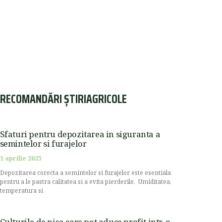
RECOMANDĂRI ȘTIRIAGRICOLE
Sfaturi pentru depozitarea in siguranta a
semintelor si furajelor
1 aprilie 2025
Depozitarea corecta a semintelor si furajelor este esentiala
pentru a le pastra calitatea si a evita pierderile. Umiditatea,
temperatura si
Culturile de nisa care pot aduce profit intr-o