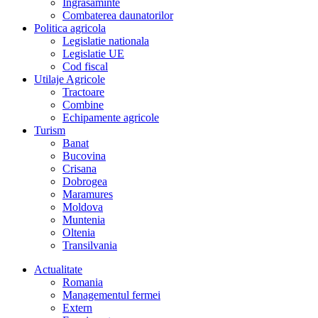
Îngrasaminte
Combaterea daunatorilor
Politica agricola
Legislatie nationala
Legislatie UE
Cod fiscal
Utilaje Agricole
Tractoare
Combine
Echipamente agricole
Turism
Banat
Bucovina
Crisana
Dobrogea
Maramures
Moldova
Muntenia
Oltenia
Transilvania
Actualitate
Romania
Managementul fermei
Extern