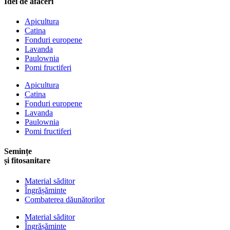
Idei de afaceri
Apicultura
Catina
Fonduri europene
Lavanda
Paulownia
Pomi fructiferi
Apicultura
Catina
Fonduri europene
Lavanda
Paulownia
Pomi fructiferi
Semințe
și fitosanitare
Material săditor
Îngrășăminte
Combaterea dăunătorilor
Material săditor
Îngrășăminte