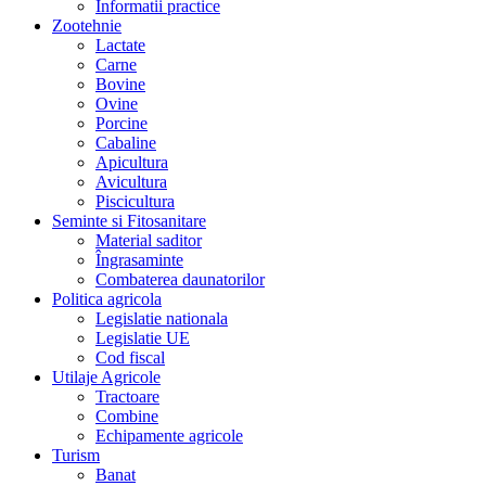
Informatii practice
Zootehnie
Lactate
Carne
Bovine
Ovine
Porcine
Cabaline
Apicultura
Avicultura
Piscicultura
Seminte si Fitosanitare
Material saditor
Îngrasaminte
Combaterea daunatorilor
Politica agricola
Legislatie nationala
Legislatie UE
Cod fiscal
Utilaje Agricole
Tractoare
Combine
Echipamente agricole
Turism
Banat