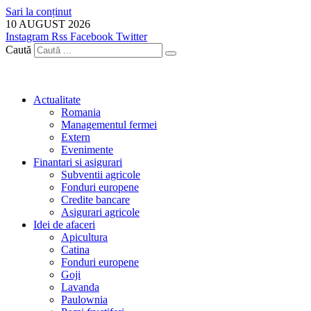
Sari la conținut
10 AUGUST 2026
Instagram
Rss
Facebook
Twitter
Caută
Actualitate
Romania
Managementul fermei
Extern
Evenimente
Finantari si asigurari
Subventii agricole
Fonduri europene
Credite bancare
Asigurari agricole
Idei de afaceri
Apicultura
Catina
Fonduri europene
Goji
Lavanda
Paulownia