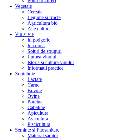
Pomi fructiferi
Vegetale
Cereale
Legume si fructe
Agricultura bio
Alte culturi
Vin si vie
In podgorie
In crama
Soiuri de struguri
Lumea vinului
Istoria si cultura vinului
Informatii practice
Zootehnie
Lactate
Carne
Bovine
Ovine
Porcine
Cabaline
Apicultura
Avicultura
Piscicultura
Seminte si Fitosanitare
Material saditor