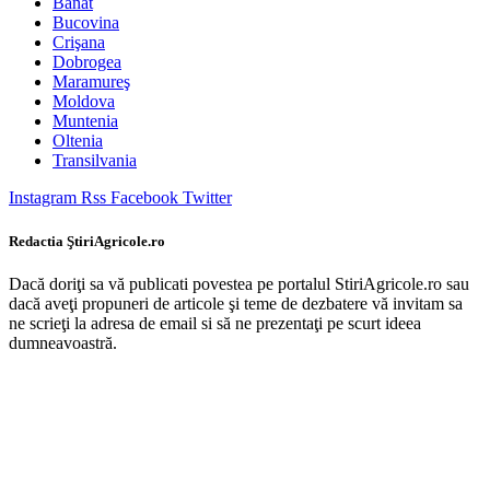
Banat
Bucovina
Crişana
Dobrogea
Maramureş
Moldova
Muntenia
Oltenia
Transilvania
Instagram
Rss
Facebook
Twitter
Redactia ŞtiriAgricole.ro
Dacă doriţi sa vă publicati povestea pe portalul StiriAgricole.ro sau
dacă aveţi propuneri de articole şi teme de dezbatere vă invitam sa
ne scrieţi la adresa de email si să ne prezentaţi pe scurt ideea
dumneavoastră.