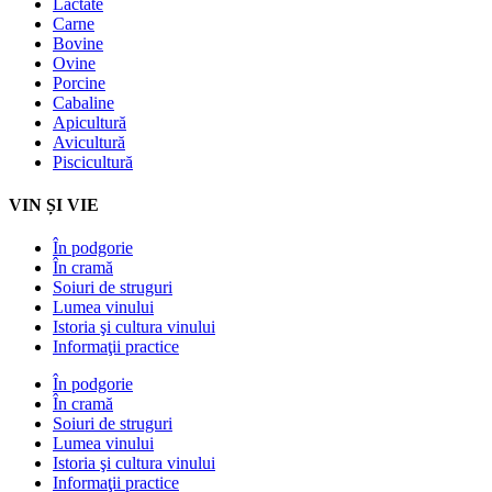
Lactate
Carne
Bovine
Ovine
Porcine
Cabaline
Apicultură
Avicultură
Piscicultură
VIN ȘI VIE
În podgorie
În cramă
Soiuri de struguri
Lumea vinului
Istoria şi cultura vinului
Informaţii practice
În podgorie
În cramă
Soiuri de struguri
Lumea vinului
Istoria şi cultura vinului
Informaţii practice