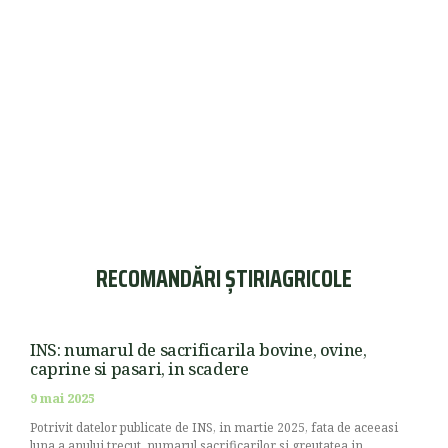
RECOMANDĂRI ȘTIRIAGRICOLE
INS: numarul de sacrificarila bovine, ovine,
caprine si pasari, in scadere
9 mai 2025
Potrivit datelor publicate de INS, in martie 2025, fata de aceeasi
luna a anului trecut, numarul sacrificarilor si greutatea in