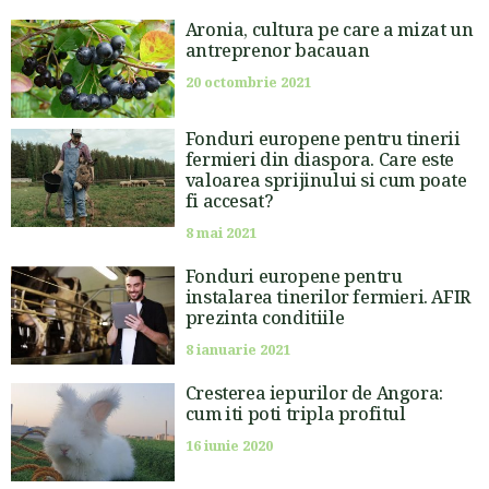
Aronia, cultura pe care a mizat un
antreprenor bacauan
20 octombrie 2021
Fonduri europene pentru tinerii
fermieri din diaspora. Care este
valoarea sprijinului si cum poate
fi accesat?
8 mai 2021
Fonduri europene pentru
instalarea tinerilor fermieri. AFIR
prezinta conditiile
8 ianuarie 2021
Cresterea iepurilor de Angora:
cum iti poti tripla profitul
16 iunie 2020