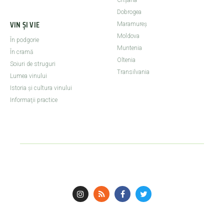
Crişana
Dobrogea
VIN ȘI VIE
Maramureş
Moldova
În podgorie
Muntenia
În cramă
Oltenia
Soiuri de struguri
Transilvania
Lumea vinului
Istoria şi cultura vinului
Informaţii practice