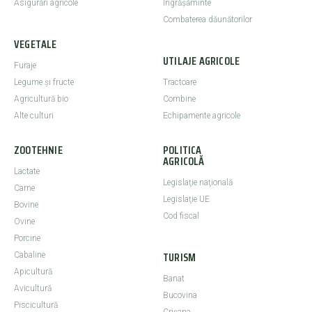
Asigurări agricole
Îngrășăminte
Combaterea dăunătorilor
VEGETALE
UTILAJE AGRICOLE
Furaje
Legume şi fructe
Tractoare
Agricultură bio
Combine
Alte culturi
Echipamente agricole
ZOOTEHNIE
POLITICA
AGRICOLĂ
Lactate
Legislaţie naţională
Carne
Legislaţie UE
Bovine
Cod fiscal
Ovine
Porcine
TURISM
Cabaline
Apicultură
Banat
Avicultură
Bucovina
Piscicultură