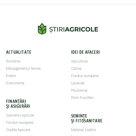
ACTUALITATE
IDEI DE AFACERI
România
Apicultura
Managementul fermei
Catina
Extern
Fonduri europene
Evenimente
Lavanda
Paulownia
Pomi fructiferi
FINANȚĂRI
ȘI ASIGURĂRI
SEMINȚE
Subvenții agricole
ȘI FITOSANITARE
Fonduri europene
Credite bancare
Material săditor