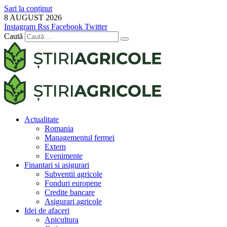
Sari la conținut
8 AUGUST 2026
Instagram
Rss
Facebook
Twitter
Caută
Actualitate
Romania
Managementul fermei
Extern
Evenimente
Finantari si asigurari
Subventii agricole
Fonduri europene
Credite bancare
Asigurari agricole
Idei de afaceri
Apicultura