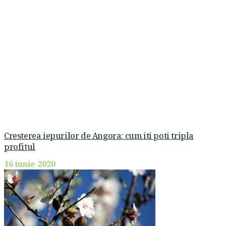
Cresterea iepurilor de Angora: cum iti poti tripla
profitul
16 iunie 2020