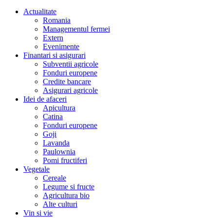
Actualitate
Romania
Managementul fermei
Extern
Evenimente
Finantari si asigurari
Subventii agricole
Fonduri europene
Credite bancare
Asigurari agricole
Idei de afaceri
Apicultura
Catina
Fonduri europene
Goji
Lavanda
Paulownia
Pomi fructiferi
Vegetale
Cereale
Legume si fructe
Agricultura bio
Alte culturi
Vin si vie