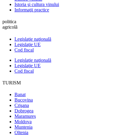
Istoria şi cultura vinului
Informaţii practice
politica
agricolă
Legislaţie naţională
Legislaţie UE
Cod fiscal
Legislaţie naţională
Legislaţie UE
Cod fiscal
TURISM
Banat
Bucovina
Crişana
Dobrogea
Maramureş
Moldova
Muntenia
Oltenia