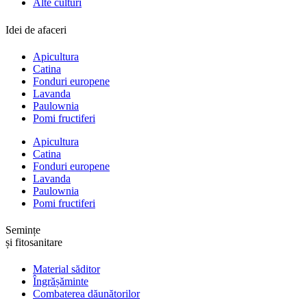
Alte culturi
Idei de afaceri
Apicultura
Catina
Fonduri europene
Lavanda
Paulownia
Pomi fructiferi
Apicultura
Catina
Fonduri europene
Lavanda
Paulownia
Pomi fructiferi
Semințe
și fitosanitare
Material săditor
Îngrășăminte
Combaterea dăunătorilor