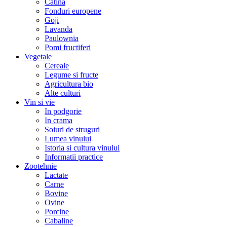
Catina
Fonduri europene
Goji
Lavanda
Paulownia
Pomi fructiferi
Vegetale
Cereale
Legume si fructe
Agricultura bio
Alte culturi
Vin si vie
In podgorie
In crama
Soiuri de struguri
Lumea vinului
Istoria si cultura vinului
Informatii practice
Zootehnie
Lactate
Carne
Bovine
Ovine
Porcine
Cabaline