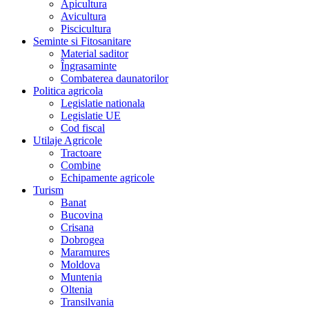
Apicultura
Avicultura
Piscicultura
Seminte si Fitosanitare
Material saditor
Îngrasaminte
Combaterea daunatorilor
Politica agricola
Legislatie nationala
Legislatie UE
Cod fiscal
Utilaje Agricole
Tractoare
Combine
Echipamente agricole
Turism
Banat
Bucovina
Crisana
Dobrogea
Maramures
Moldova
Muntenia
Oltenia
Transilvania