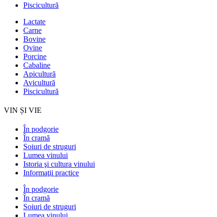
Piscicultură
Lactate
Carne
Bovine
Ovine
Porcine
Cabaline
Apicultură
Avicultură
Piscicultură
VIN ȘI VIE
În podgorie
În cramă
Soiuri de struguri
Lumea vinului
Istoria şi cultura vinului
Informaţii practice
În podgorie
În cramă
Soiuri de struguri
Lumea vinului