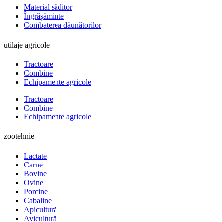
Material săditor
Îngrășăminte
Combaterea dăunătorilor
utilaje agricole
Tractoare
Combine
Echipamente agricole
Tractoare
Combine
Echipamente agricole
zootehnie
Lactate
Carne
Bovine
Ovine
Porcine
Cabaline
Apicultură
Avicultură