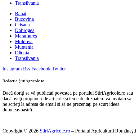
Transilvania
Banat
Bucovina
Crişana
Dobrogea
Maramureş
Moldova
Muntenia
Oltenia
Transilvania
Instagram
Rss
Facebook
Twitter
Redactia ŞtiriAgricole.ro
Dacă doriţi sa vă publicati povestea pe portalul StiriAgricole.ro sau
dacă aveţi propuneri de articole şi teme de dezbatere vă invitam sa
ne scrieţi la adresa de email si să ne prezentaţi pe scurt ideea
dumneavoastră.
Copyright © 2026
StiriAgricole.ro
– Portalul Agriculturii Româneşti