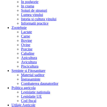
In podgorie
In crama
Soiuri de struguri
Lumea vinului
Istoria si cultura vinului
Informatii practice
Zootehnie
Lactate
Carne
Bovine
Ovine
Porcine
Cabaline
Apicultura
Avicultura
Piscicultura
Seminte si Fitosanitare
Material saditor
Îngrasaminte
Combaterea daunatorilor
Politica agricola
Legislatie nationala
Legislatie UE
Cod fiscal
Utilaje Agricole