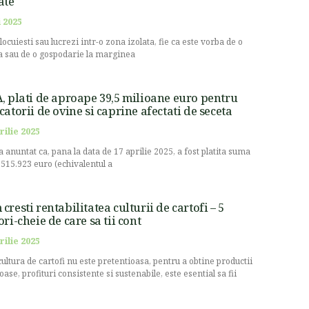
ate
 2025
locuiesti sau lucrezi intr-o zona izolata, fie ca este vorba de o
 sau de o gospodarie la marginea
, plati de aproape 39,5 milioane euro pentru
catorii de ovine si caprine afectati de seceta
rilie 2025
a anuntat ca, pana la data de 17 aprilie 2025, a fost platita suma
.515.923 euro (echivalentul a
cresti rentabilitatea culturii de cartofi – 5
ori-cheie de care sa tii cont
rilie 2025
cultura de cartofi nu este pretentioasa, pentru a obtine productii
oase, profituri consistente si sustenabile, este esential sa fii