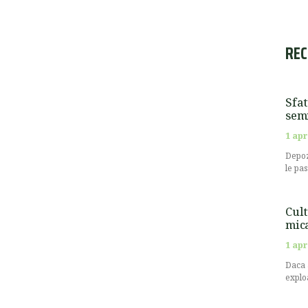
REC
Sfat
semi
1 apr
Depoz
le pa
Cult
mic
1 apr
Daca 
explo