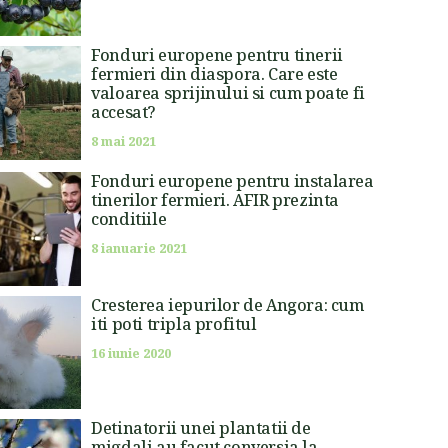
Fonduri europene pentru tinerii
fermieri din diaspora. Care este
valoarea sprijinului si cum poate fi
accesat?
8 mai 2021
Fonduri europene pentru instalarea
tinerilor fermieri. AFIR prezinta
conditiile
8 ianuarie 2021
Cresterea iepurilor de Angora: cum
iti poti tripla profitul
16 iunie 2020
Detinatorii unei plantatii de
migdali au facut conversia la