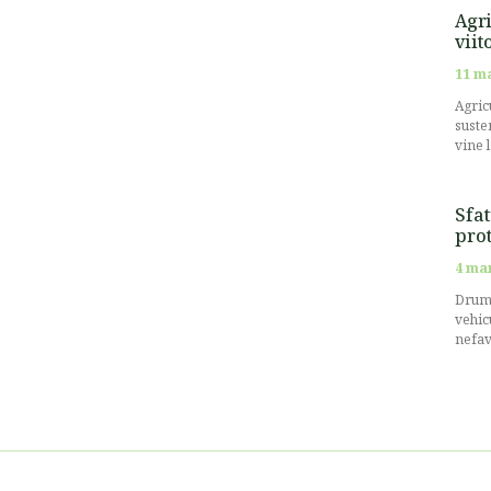
Agri
viit
11 m
Agricu
suste
vine 
Sfat
prot
4 ma
Drumu
vehic
nefav