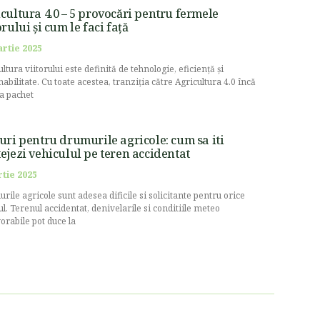
cultura 4.0 – 5 provocări pentru fermele
orului și cum le faci față
artie 2025
ltura viitorului este definită de tehnologie, eficiență și
nabilitate. Cu toate acestea, tranziția către Agricultura 4.0 încă
la pachet
uri pentru drumurile agricole: cum sa iti
ejezi vehiculul pe teren accidentat
rtie 2025
rile agricole sunt adesea dificile si solicitante pentru orice
ul. Terenul accidentat, denivelarile si conditiile meteo
orabile pot duce la