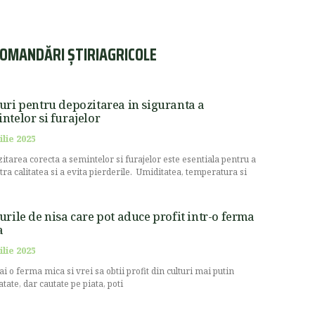
OMANDĂRI ȘTIRIAGRICOLE
uri pentru depozitarea in siguranta a
ntelor si furajelor
ilie 2025
itarea corecta a semintelor si furajelor este esentiala pentru a
stra calitatea si a evita pierderile. Umiditatea, temperatura si
urile de nisa care pot aduce profit intr-o ferma
a
ilie 2025
ai o ferma mica si vrei sa obtii profit din culturi mai putin
atate, dar cautate pe piata, poti