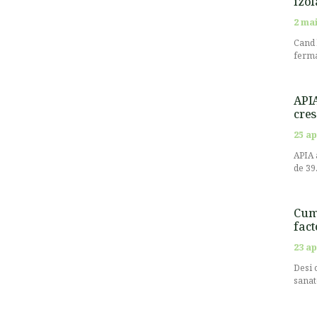
izol
2 mai
Cand 
ferma
APIA
cres
25 ap
APIA 
de 39
Cum 
fact
23 ap
Desi 
sanat