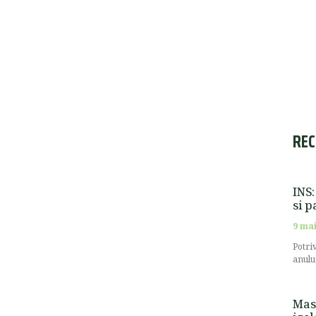
REC
INS:
si p
9 mai
Potri
anulu
Masu