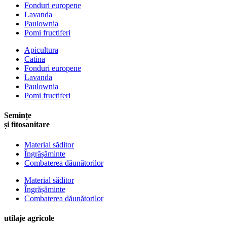
Fonduri europene
Lavanda
Paulownia
Pomi fructiferi
Apicultura
Catina
Fonduri europene
Lavanda
Paulownia
Pomi fructiferi
Semințe
și fitosanitare
Material săditor
Îngrășăminte
Combaterea dăunătorilor
Material săditor
Îngrășăminte
Combaterea dăunătorilor
utilaje agricole