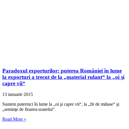
Paradoxul exporturilor: puterea României în lume
la exporturi a trecut de la „material rulant“ la „oi şi
capre vii“
13 ianuarie 2015
Suntem puternici în lume la „oi şi capre vii“, la „fir de mătase“ şi
„seminţe de floarea-soarelui“.
Read More »