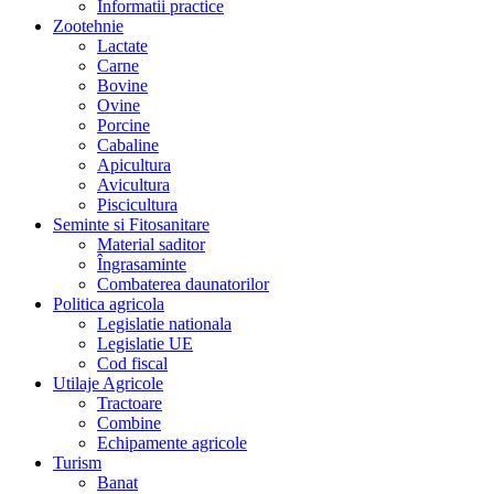
Informatii practice
Zootehnie
Lactate
Carne
Bovine
Ovine
Porcine
Cabaline
Apicultura
Avicultura
Piscicultura
Seminte si Fitosanitare
Material saditor
Îngrasaminte
Combaterea daunatorilor
Politica agricola
Legislatie nationala
Legislatie UE
Cod fiscal
Utilaje Agricole
Tractoare
Combine
Echipamente agricole
Turism
Banat