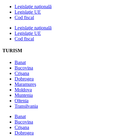
Legislaţie naţională
Legislaţie UE
Cod fiscal
Legislaţie naţională
Legislaţie UE
Cod fiscal
TURISM
Banat
Bucovina
Crişana
Dobrogea
Maramureş
Moldova
Muntenia
Oltenia
Transilvania
Banat
Bucovina
Crişana
Dobrogea