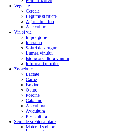
Pomi fructiferi
Vegetale
Cereale
Legume si fructe
Agricultura bio
Alte culturi
Vin si vie
In podgorie
In crama
Soiuri de struguri
Lumea vinului
Istoria si cultura vinului
Informatii practice
Zootehnie
Lactate
Carne
Bovine
Ovine
Porcine
Cabaline
Apicultura
Avicultura
Piscicultura
Seminte si Fitosanitare
Material saditor