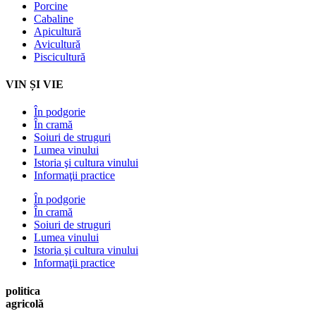
Porcine
Cabaline
Apicultură
Avicultură
Piscicultură
VIN ȘI VIE
În podgorie
În cramă
Soiuri de struguri
Lumea vinului
Istoria şi cultura vinului
Informaţii practice
În podgorie
În cramă
Soiuri de struguri
Lumea vinului
Istoria şi cultura vinului
Informaţii practice
politica
agricolă