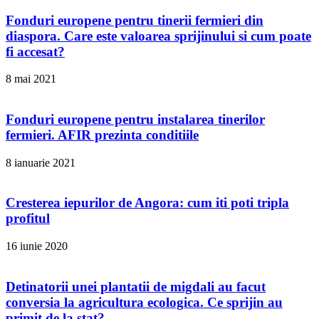
Fonduri europene pentru tinerii fermieri din
diaspora. Care este valoarea sprijinului si cum poate
fi accesat?
8 mai 2021
Fonduri europene pentru instalarea tinerilor
fermieri. AFIR prezinta conditiile
8 ianuarie 2021
Cresterea iepurilor de Angora: cum iti poti tripla
profitul
16 iunie 2020
Detinatorii unei plantatii de migdali au facut
conversia la agricultura ecologica. Ce sprijin au
primit de la stat?