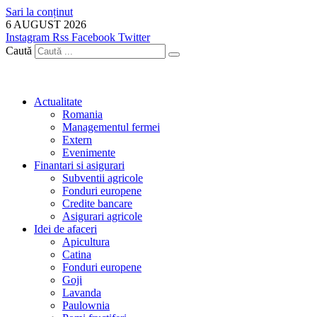
Sari la conținut
6 AUGUST 2026
Instagram
Rss
Facebook
Twitter
Caută
Actualitate
Romania
Managementul fermei
Extern
Evenimente
Finantari si asigurari
Subventii agricole
Fonduri europene
Credite bancare
Asigurari agricole
Idei de afaceri
Apicultura
Catina
Fonduri europene
Goji
Lavanda
Paulownia