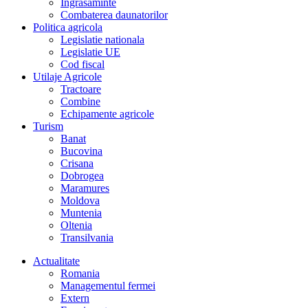
Îngrasaminte
Combaterea daunatorilor
Politica agricola
Legislatie nationala
Legislatie UE
Cod fiscal
Utilaje Agricole
Tractoare
Combine
Echipamente agricole
Turism
Banat
Bucovina
Crisana
Dobrogea
Maramures
Moldova
Muntenia
Oltenia
Transilvania
Actualitate
Romania
Managementul fermei
Extern