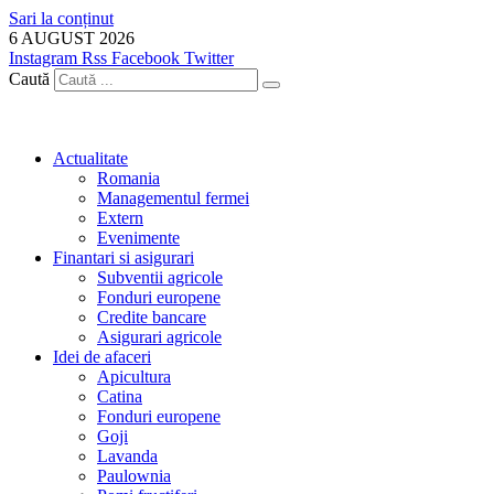
Sari la conținut
6 AUGUST 2026
Instagram
Rss
Facebook
Twitter
Caută
Actualitate
Romania
Managementul fermei
Extern
Evenimente
Finantari si asigurari
Subventii agricole
Fonduri europene
Credite bancare
Asigurari agricole
Idei de afaceri
Apicultura
Catina
Fonduri europene
Goji
Lavanda
Paulownia