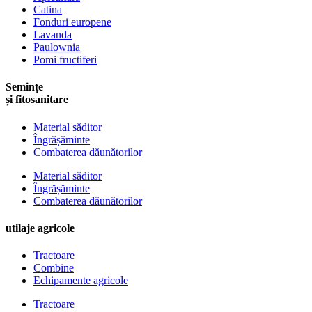
Catina
Fonduri europene
Lavanda
Paulownia
Pomi fructiferi
Semințe
și fitosanitare
Material săditor
Îngrășăminte
Combaterea dăunătorilor
Material săditor
Îngrășăminte
Combaterea dăunătorilor
utilaje agricole
Tractoare
Combine
Echipamente agricole
Tractoare