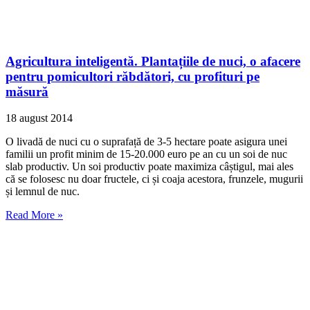
Agricultura inteligentă. Plantațiile de nuci, o afacere
pentru pomicultori răbdători, cu profituri pe
măsură
18 august 2014
O livadă de nuci cu o suprafață de 3-5 hectare poate asigura unei
familii un profit minim de 15-20.000 euro pe an cu un soi de nuc
slab productiv. Un soi productiv poate maximiza câștigul, mai ales
că se folosesc nu doar fructele, ci și coaja acestora, frunzele, mugurii
și lemnul de nuc.
Read More »