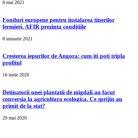
8 mai 2021
Fonduri europene pentru instalarea tinerilor
fermieri. AFIR prezinta conditiile
8 ianuarie 2021
Cresterea iepurilor de Angora: cum iti poti tripla
profitul
16 iunie 2020
Detinatorii unei plantatii de migdali au facut
conversia la agricultura ecologica. Ce sprijin au
primit de la stat?
29 mai 2020