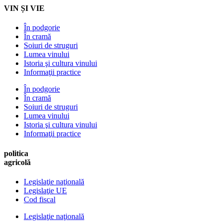
VIN ȘI VIE
În podgorie
În cramă
Soiuri de struguri
Lumea vinului
Istoria şi cultura vinului
Informaţii practice
În podgorie
În cramă
Soiuri de struguri
Lumea vinului
Istoria şi cultura vinului
Informaţii practice
politica
agricolă
Legislaţie naţională
Legislaţie UE
Cod fiscal
Legislaţie naţională