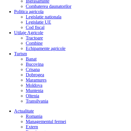
Îngrasaminte
Combaterea daunatorilor
Politica agricola
Legislatie nationala
Legislatie UE
Cod fiscal
Utilaje Agricole
Tractoare
Combine
Echipamente agricole
Turism
Banat
Bucovina
Crisana
Dobrogea
Maramures
Moldova
Muntenia
Oltenia
Transilvania
Actualitate
Romania
Managementul fermei
Extern