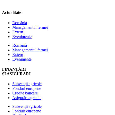
Actualitate
România
Managementul fermei
Extern
Evenimente
România
Managementul fermei
Extern
Evenimente
FINANȚĂRI
ȘI ASIGURĂRI
Subvenții agricole
Fonduri europene
Credite bancare
Asigurări agricole
Subvenții agricole
Fonduri europene