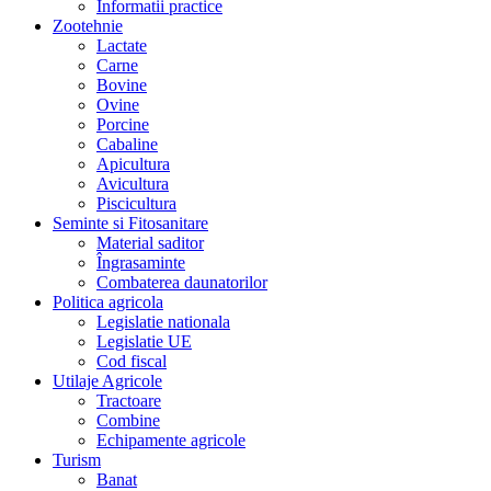
Informatii practice
Zootehnie
Lactate
Carne
Bovine
Ovine
Porcine
Cabaline
Apicultura
Avicultura
Piscicultura
Seminte si Fitosanitare
Material saditor
Îngrasaminte
Combaterea daunatorilor
Politica agricola
Legislatie nationala
Legislatie UE
Cod fiscal
Utilaje Agricole
Tractoare
Combine
Echipamente agricole
Turism
Banat