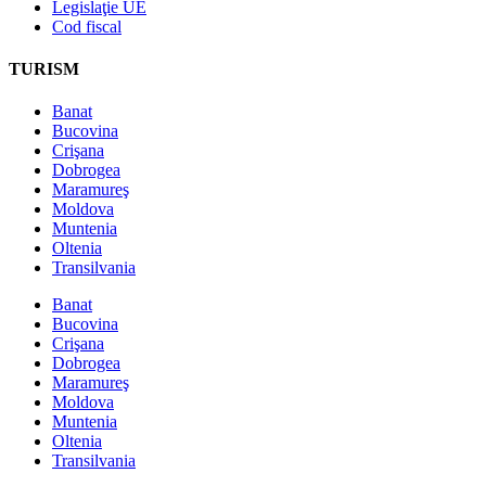
Legislaţie UE
Cod fiscal
TURISM
Banat
Bucovina
Crişana
Dobrogea
Maramureş
Moldova
Muntenia
Oltenia
Transilvania
Banat
Bucovina
Crişana
Dobrogea
Maramureş
Moldova
Muntenia
Oltenia
Transilvania