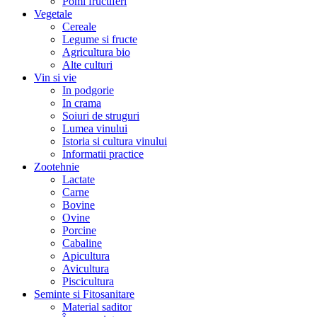
Pomi fructiferi
Vegetale
Cereale
Legume si fructe
Agricultura bio
Alte culturi
Vin si vie
In podgorie
In crama
Soiuri de struguri
Lumea vinului
Istoria si cultura vinului
Informatii practice
Zootehnie
Lactate
Carne
Bovine
Ovine
Porcine
Cabaline
Apicultura
Avicultura
Piscicultura
Seminte si Fitosanitare
Material saditor