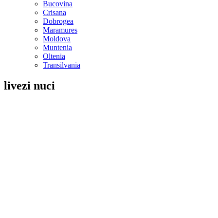
Bucovina
Crisana
Dobrogea
Maramures
Moldova
Muntenia
Oltenia
Transilvania
livezi nuci