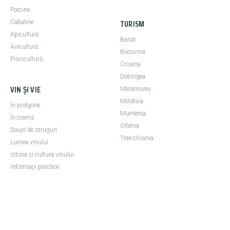
Porcine
TURISM
Cabaline
Apicultură
Banat
Avicultură
Bucovina
Piscicultură
Crişana
Dobrogea
VIN ȘI VIE
Maramureş
Moldova
În podgorie
Muntenia
În cramă
Oltenia
Soiuri de struguri
Transilvania
Lumea vinului
Istoria şi cultura vinului
Informaţii practice