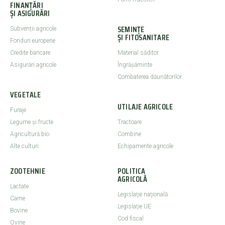
FINANȚĂRI
ȘI ASIGURĂRI
SEMINȚE
Subvenții agricole
ȘI FITOSANITARE
Fonduri europene
Credite bancare
Material săditor
Asigurări agricole
Îngrășăminte
Combaterea dăunătorilor
VEGETALE
UTILAJE AGRICOLE
Furaje
Legume şi fructe
Tractoare
Agricultură bio
Combine
Alte culturi
Echipamente agricole
ZOOTEHNIE
POLITICA
AGRICOLĂ
Lactate
Legislaţie naţională
Carne
Legislaţie UE
Bovine
Cod fiscal
Ovine