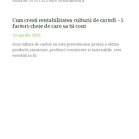
suma de 39.515.923 euro (echivalentul a
Cum cresti rentabilitatea culturii de cartofi – 5
factori-cheie de care sa tii cont
23 aprilie 2025
Desi cultura de cartofi nu este pretentioasa, pentru a obtine
productii sanatoase, profituri consistente si sustenabile, este
esential sa fii