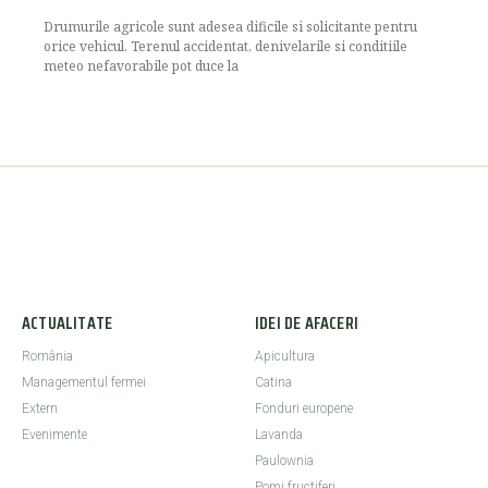
Drumurile agricole sunt adesea dificile si solicitante pentru
orice vehicul. Terenul accidentat, denivelarile si conditiile
meteo nefavorabile pot duce la
ACTUALITATE
IDEI DE AFACERI
România
Apicultura
Managementul fermei
Catina
Extern
Fonduri europene
Evenimente
Lavanda
Paulownia
Pomi fructiferi