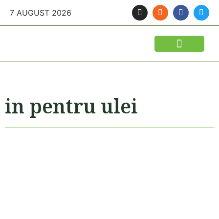
7 AUGUST 2026
FINANTARI SI ASIGURARI
IDEI DE AFACERI
SEMINTE SI FITOSANITARE
POLITICA AGRICOLA
UTILAJE AGRICOLE
in pentru ulei