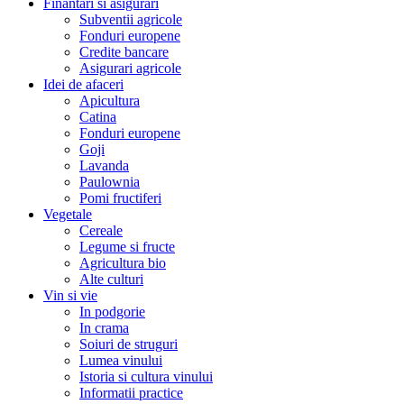
Finantari si asigurari
Subventii agricole
Fonduri europene
Credite bancare
Asigurari agricole
Idei de afaceri
Apicultura
Catina
Fonduri europene
Goji
Lavanda
Paulownia
Pomi fructiferi
Vegetale
Cereale
Legume si fructe
Agricultura bio
Alte culturi
Vin si vie
In podgorie
In crama
Soiuri de struguri
Lumea vinului
Istoria si cultura vinului
Informatii practice