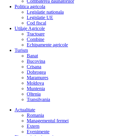
Combaterea daunatorilor
Politica agricola
Legislatie nationala
Legislatie UE
Cod fiscal
Utilaje Agricole
Tractoare
Combine
Echipamente agricole
Turism
Banat
Bucovina
Crisana
Dobrogea
Maramures
Moldova
Muntenia
Oltenia
Transilvania
Actualitate
Romania
Managementul fermei
Extern
Evenimente