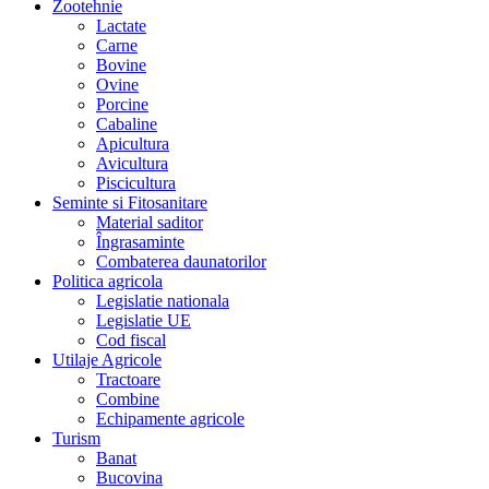
Zootehnie
Lactate
Carne
Bovine
Ovine
Porcine
Cabaline
Apicultura
Avicultura
Piscicultura
Seminte si Fitosanitare
Material saditor
Îngrasaminte
Combaterea daunatorilor
Politica agricola
Legislatie nationala
Legislatie UE
Cod fiscal
Utilaje Agricole
Tractoare
Combine
Echipamente agricole
Turism
Banat
Bucovina