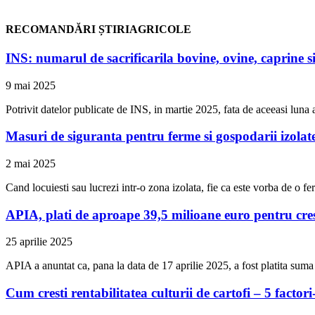
RECOMANDĂRI ȘTIRIAGRICOLE
INS: numarul de sacrificarila bovine, ovine, caprine si
9 mai 2025
Potrivit datelor publicate de INS, in martie 2025, fata de aceeasi luna a
Masuri de siguranta pentru ferme si gospodarii izolat
2 mai 2025
Cand locuiesti sau lucrezi intr-o zona izolata, fie ca este vorba de o 
APIA, plati de aproape 39,5 milioane euro pentru cresca
25 aprilie 2025
APIA a anuntat ca, pana la data de 17 aprilie 2025, a fost platita sum
Cum cresti rentabilitatea culturii de cartofi – 5 factori-