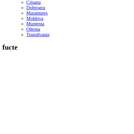
Crisana
Dobrogea
Maramures
Moldova
Muntenia
Oltenia
Transilvania
fucte