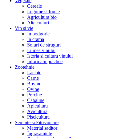
Vegetale
Cereale
Legume si fructe
Agricultura bio
Alte culturi
Vin si vie
In podgorie
In crama
Soiuri de struguri
Lumea vinului
Istoria si cultura vinului
Informatii practice
Zootehnie
Lactate
Carne
Bovine
Ovine
Porcine
Cabaline
Apicultura
Avicultura
Piscicultura
Seminte si Fitosanitare
Material saditor
Îngrasaminte