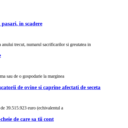
 pasari, in scadere
 anului trecut, numarul sacrificarilor si greutatea in
e
ferma sau de o gospodarie la marginea
torii de ovine si caprine afectati de seceta
a de 39.515.923 euro (echivalentul a
cheie de care sa tii cont