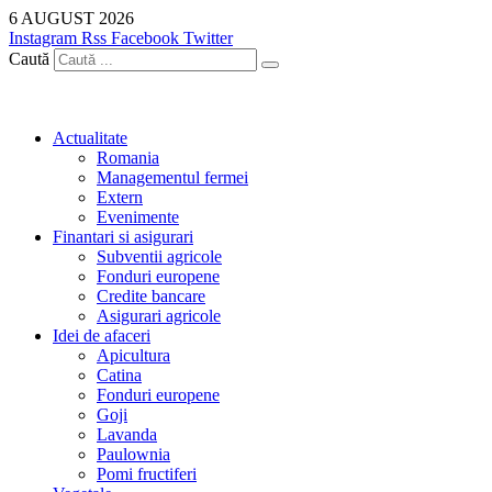
Sari
6 AUGUST 2026
la
Instagram
Rss
Facebook
Twitter
conținut
Caută
Actualitate
Romania
Managementul fermei
Extern
Evenimente
Finantari si asigurari
Subventii agricole
Fonduri europene
Credite bancare
Asigurari agricole
Idei de afaceri
Apicultura
Catina
Fonduri europene
Goji
Lavanda
Paulownia
Pomi fructiferi