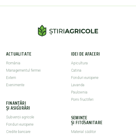
ACTUALITATE
IDEI DE AFACERI
România
Apicultura
Managementul fermei
Catina
Extern
Fonduri europene
Evenimente
Lavanda
Paulownia
Pomi fructiferi
FINANȚĂRI
ȘI ASIGURĂRI
SEMINȚE
Subvenții agricole
ȘI FITOSANITARE
Fonduri europene
Credite bancare
Material săditor