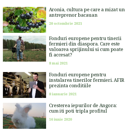
Aronia, cultura pe care a mizat un
antreprenor bacauan
20 octombrie 2021
Fonduri europene pentru tinerii
fermieri din diaspora. Care este
valoarea sprijinului si cum poate
fi accesat?
8 mai 2021
Fonduri europene pentru
instalarea tinerilor fermieri. AFIR
prezinta conditiile
8 ianuarie 2021
Cresterea iepurilor de Angora:
cum iti poti tripla profitul
16 iunie 2020