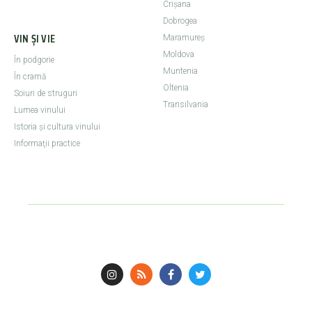
Crişana
Dobrogea
VIN ȘI VIE
Maramureş
Moldova
În podgorie
Muntenia
În cramă
Oltenia
Soiuri de struguri
Transilvania
Lumea vinului
Istoria şi cultura vinului
Informaţii practice