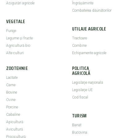
Asigurări agricole
Îngrășăminte
Combaterea dăunătorilor
VEGETALE
UTILAJE AGRICOLE
Furaje
Legume şi fructe
Tractoare
Agricultură bio
Combine
Alte culturi
Echipamente agricole
ZOOTEHNIE
POLITICA
AGRICOLĂ
Lactate
Legislaţie naţională
Carne
Legislaţie UE
Bovine
Cod fiscal
Ovine
Porcine
TURISM
Cabaline
Apicultură
Banat
Avicultură
Bucovina
Piscicultură