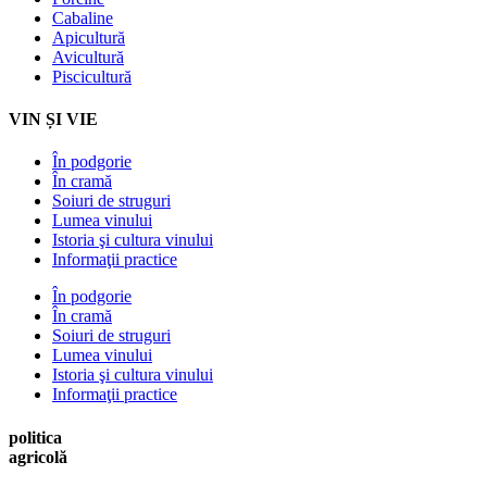
Cabaline
Apicultură
Avicultură
Piscicultură
VIN ȘI VIE
În podgorie
În cramă
Soiuri de struguri
Lumea vinului
Istoria şi cultura vinului
Informaţii practice
În podgorie
În cramă
Soiuri de struguri
Lumea vinului
Istoria şi cultura vinului
Informaţii practice
politica
agricolă