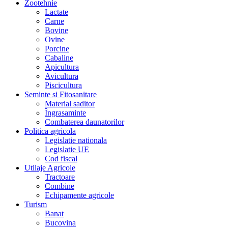
Zootehnie
Lactate
Carne
Bovine
Ovine
Porcine
Cabaline
Apicultura
Avicultura
Piscicultura
Seminte si Fitosanitare
Material saditor
Îngrasaminte
Combaterea daunatorilor
Politica agricola
Legislatie nationala
Legislatie UE
Cod fiscal
Utilaje Agricole
Tractoare
Combine
Echipamente agricole
Turism
Banat
Bucovina