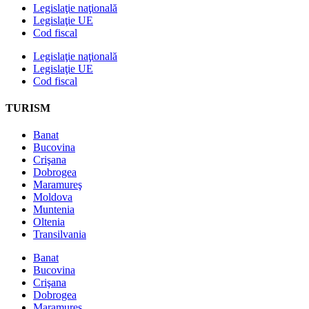
Legislaţie naţională
Legislaţie UE
Cod fiscal
Legislaţie naţională
Legislaţie UE
Cod fiscal
TURISM
Banat
Bucovina
Crişana
Dobrogea
Maramureş
Moldova
Muntenia
Oltenia
Transilvania
Banat
Bucovina
Crişana
Dobrogea
Maramureş