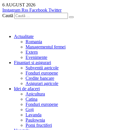
Sari
6 AUGUST 2026
la
Instagram
Rss
Facebook
Twitter
conținut
Caută
Actualitate
Romania
Managementul fermei
Extern
Evenimente
Finantari si asigurari
Subventii agricole
Fonduri europene
Credite bancare
Asigurari agricole
Idei de afaceri
Apicultura
Catina
Fonduri europene
Goji
Lavanda
Paulownia
Pomi fructiferi