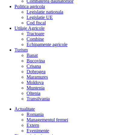
Combaterea daunatorilor
Politica agricola
Legislatie nationala
Legislatie UE
Cod fiscal
Utilaje Agricole
Tractoare
Combine
Echipamente agricole
Turism
Banat
Bucovina
Crisana
Dobrogea
Maramures
Moldova
Muntenia
Oltenia
Transilvania
Actualitate
Romania
Managementul fermei
Extern
Evenimente