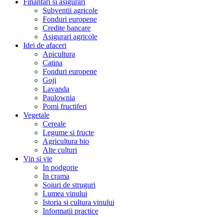
Finantari si asigurari
Subventii agricole
Fonduri europene
Credite bancare
Asigurari agricole
Idei de afaceri
Apicultura
Catina
Fonduri europene
Goji
Lavanda
Paulownia
Pomi fructiferi
Vegetale
Cereale
Legume si fructe
Agricultura bio
Alte culturi
Vin si vie
In podgorie
In crama
Soiuri de struguri
Lumea vinului
Istoria si cultura vinului
Informatii practice