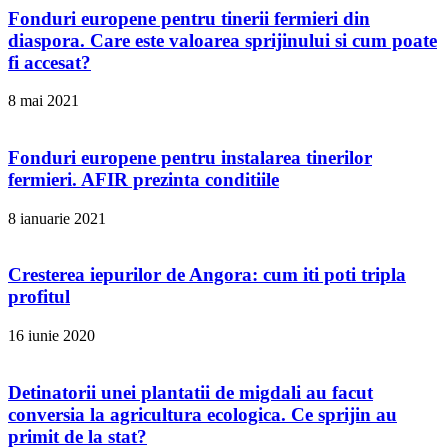
Fonduri europene pentru tinerii fermieri din
diaspora. Care este valoarea sprijinului si cum poate
fi accesat?
8 mai 2021
Fonduri europene pentru instalarea tinerilor
fermieri. AFIR prezinta conditiile
8 ianuarie 2021
Cresterea iepurilor de Angora: cum iti poti tripla
profitul
16 iunie 2020
Detinatorii unei plantatii de migdali au facut
conversia la agricultura ecologica. Ce sprijin au
primit de la stat?