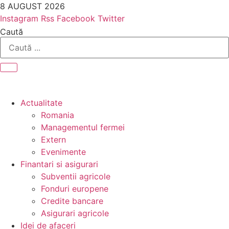
Sari
8 AUGUST 2026
la
Instagram
Rss
Facebook
Twitter
conținut
Caută
Actualitate
Romania
Managementul fermei
Extern
Evenimente
Finantari si asigurari
Subventii agricole
Fonduri europene
Credite bancare
Asigurari agricole
Idei de afaceri