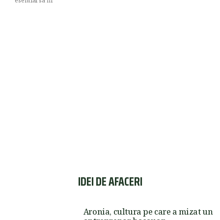
esential sa fii
IDEI DE AFACERI
Aronia, cultura pe care a mizat un