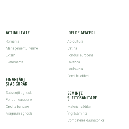
ACTUALITATE
IDEI DE AFACERI
România
Apicultura
Managementul fermei
Catina
Extern
Fonduri europene
Evenimente
Lavanda
Paulownia
Pomi fructiferi
FINANȚĂRI
ȘI ASIGURĂRI
SEMINȚE
Subvenții agricole
ȘI FITOSANITARE
Fonduri europene
Credite bancare
Material săditor
Asigurări agricole
Îngrășăminte
Combaterea dăunătorilor