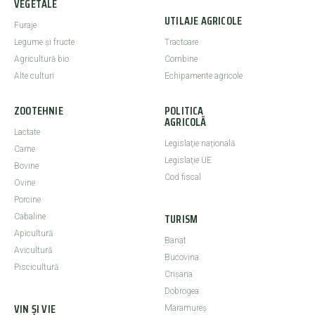
VEGETALE
UTILAJE AGRICOLE
Furaje
Legume şi fructe
Tractoare
Agricultură bio
Combine
Alte culturi
Echipamente agricole
ZOOTEHNIE
POLITICA
AGRICOLĂ
Lactate
Legislaţie naţională
Carne
Legislaţie UE
Bovine
Cod fiscal
Ovine
Porcine
TURISM
Cabaline
Apicultură
Banat
Avicultură
Bucovina
Piscicultură
Crişana
Dobrogea
VIN ȘI VIE
Maramureş