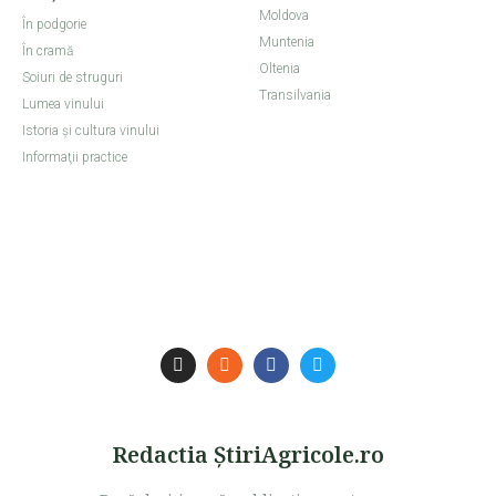
Moldova
În podgorie
Muntenia
În cramă
Oltenia
Soiuri de struguri
Transilvania
Lumea vinului
Istoria şi cultura vinului
Informaţii practice
Redactia ŞtiriAgricole.ro