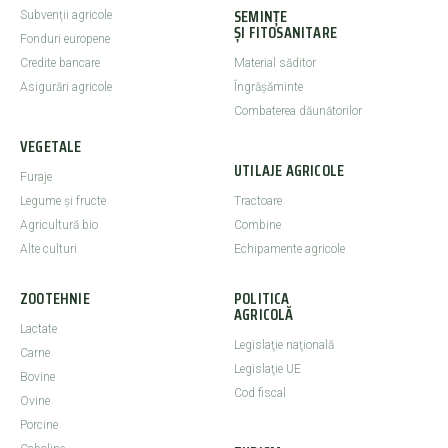
SEMINȚE
Subvenții agricole
ȘI FITOSANITARE
Fonduri europene
Credite bancare
Material săditor
Asigurări agricole
Îngrășăminte
Combaterea dăunătorilor
VEGETALE
UTILAJE AGRICOLE
Furaje
Legume şi fructe
Tractoare
Agricultură bio
Combine
Alte culturi
Echipamente agricole
ZOOTEHNIE
POLITICA
AGRICOLĂ
Lactate
Legislaţie naţională
Carne
Legislaţie UE
Bovine
Cod fiscal
Ovine
Porcine