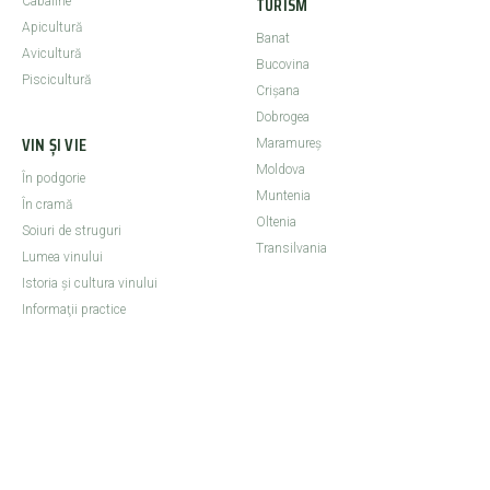
TURISM
Cabaline
Apicultură
Banat
Avicultură
Bucovina
Piscicultură
Crişana
Dobrogea
VIN ȘI VIE
Maramureş
Moldova
În podgorie
Muntenia
În cramă
Oltenia
Soiuri de struguri
Transilvania
Lumea vinului
Istoria şi cultura vinului
Informaţii practice