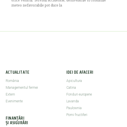
orice vehicul. Terenul accidentat, denivelarile si conditiile
meteo nefavorabile pot duce la
ACTUALITATE
IDEI DE AFACERI
România
Apicultura
Managementul fermei
Catina
Extern
Fonduri europene
Evenimente
Lavanda
Paulownia
Pomi fructiferi
FINANȚĂRI
ȘI ASIGURĂRI