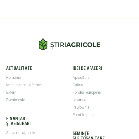
ACTUALITATE
IDEI DE AFACERI
România
Apicultura
Managementul fermei
Catina
Extern
Fonduri europene
Evenimente
Lavanda
Paulownia
Pomi fructiferi
FINANȚĂRI
ȘI ASIGURĂRI
SEMINȚE
Subvenții agricole
ȘI FITOSANITARE