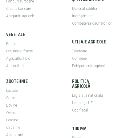
Fonduri europene
Credite bancare
Material săditor
Asigurări agricole
Îngrășăminte
Combaterea dăunătorilor
VEGETALE
UTILAJE AGRICOLE
Furaje
Legume şi fructe
Tractoare
Agricultură bio
Combine
Alte culturi
Echipamente agricole
ZOOTEHNIE
POLITICA
AGRICOLĂ
Lactate
Legislaţie naţională
Carne
Legislaţie UE
Bovine
Cod fiscal
Ovine
Porcine
TURISM
Cabaline
Apicultură
Banat