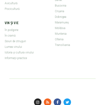
Avicultură
Bucovina
Piscicultură
Crişana
Dobrogea
VIN ȘI VIE
Maramureş
Moldova
În podgorie
Muntenia
În cramă
Oltenia
Soiuri de struguri
Transilvania
Lumea vinului
Istoria şi cultura vinului
Informaţii practice