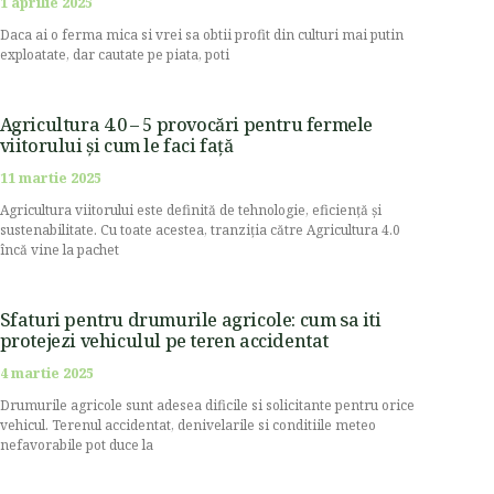
1 aprilie 2025
Daca ai o ferma mica si vrei sa obtii profit din culturi mai putin
exploatate, dar cautate pe piata, poti
Agricultura 4.0 – 5 provocări pentru fermele
viitorului și cum le faci față
11 martie 2025
Agricultura viitorului este definită de tehnologie, eficiență și
sustenabilitate. Cu toate acestea, tranziția către Agricultura 4.0
încă vine la pachet
Sfaturi pentru drumurile agricole: cum sa iti
protejezi vehiculul pe teren accidentat
4 martie 2025
Drumurile agricole sunt adesea dificile si solicitante pentru orice
vehicul. Terenul accidentat, denivelarile si conditiile meteo
nefavorabile pot duce la