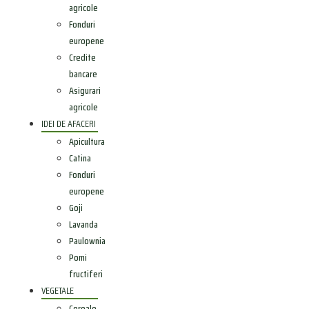
agricole
Fonduri
europene
Credite
bancare
Asigurari
agricole
IDEI DE AFACERI
Apicultura
Catina
Fonduri
europene
Goji
Lavanda
Paulownia
Pomi
fructiferi
VEGETALE
Cereale