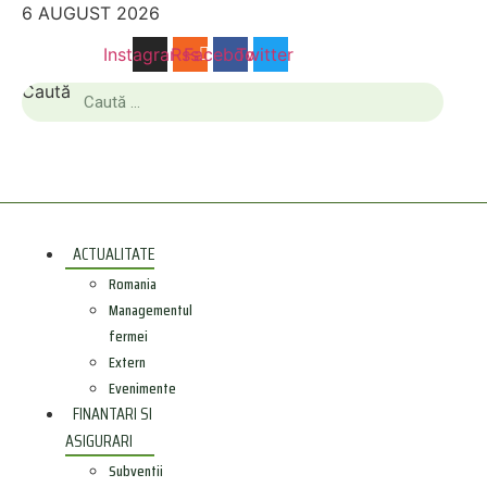
Sari
6 AUGUST 2026
la
Instagram
Rss
Facebook
Twitter
conținut
Caută
ACTUALITATE
Romania
Managementul
fermei
Extern
Evenimente
FINANTARI SI
ASIGURARI
Subventii