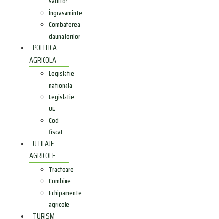
saditor
Îngrasaminte
Combaterea
daunatorilor
POLITICA
AGRICOLA
Legislatie
nationala
Legislatie
UE
Cod
fiscal
UTILAJE
AGRICOLE
Tractoare
Combine
Echipamente
agricole
TURISM