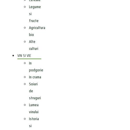
Legume
si
fructe
Agricultura
bio
Alte
culturi
VIN SI VIE
In
podgorie
In crama
Soiuri
de
struguri
Lumea
vinului
Istoria
si