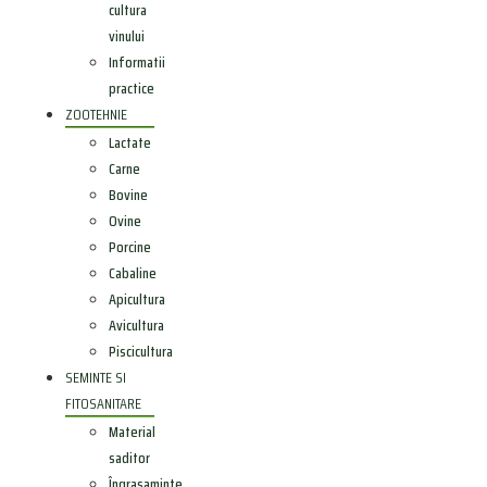
cultura
vinului
Informatii
practice
ZOOTEHNIE
Lactate
Carne
Bovine
Ovine
Porcine
Cabaline
Apicultura
Avicultura
Piscicultura
SEMINTE SI
FITOSANITARE
Material
saditor
Îngrasaminte