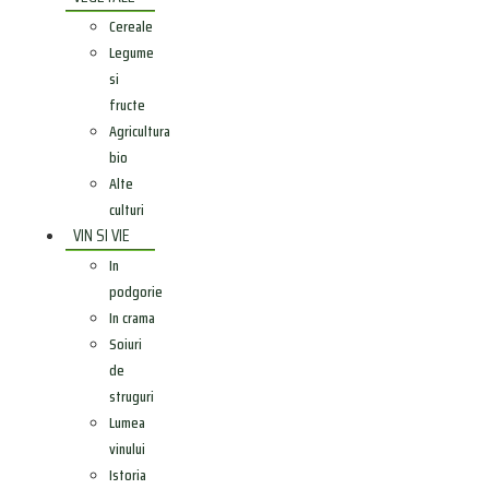
Cereale
Legume
si
fructe
Agricultura
bio
Alte
culturi
VIN SI VIE
In
podgorie
In crama
Soiuri
de
struguri
Lumea
vinului
Istoria