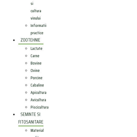
si
cultura
vinului
Informatii
practice
ZOOTEHNIE
Lactate
Carne
Bovine
Ovine
Porcine
Cabaline
Apicultura
Avicultura
Piscicultura
SEMINTE SI
FITOSANITARE
Material