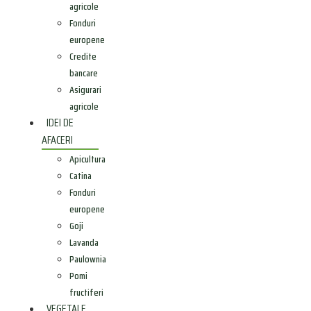
agricole
Fonduri
europene
Credite
bancare
Asigurari
agricole
IDEI DE
AFACERI
Apicultura
Catina
Fonduri
europene
Goji
Lavanda
Paulownia
Pomi
fructiferi
VEGETALE