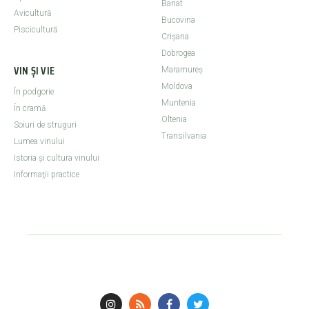
Banat
Avicultură
Bucovina
Piscicultură
Crişana
Dobrogea
VIN ȘI VIE
Maramureş
Moldova
În podgorie
Muntenia
În cramă
Oltenia
Soiuri de struguri
Transilvania
Lumea vinului
Istoria şi cultura vinului
Informaţii practice