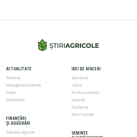
ACTUALITATE
IDEI DE AFACERI
România
Apicultura
Managementul fermei
Catina
Extern
Fonduri europene
Evenimente
Lavanda
Paulownia
Pomi fructiferi
FINANȚĂRI
ȘI ASIGURĂRI
SEMINȚE
Subvenții agricole