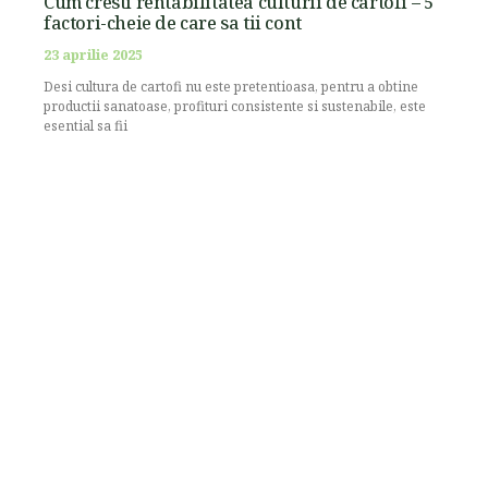
Cum cresti rentabilitatea culturii de cartofi – 5
factori-cheie de care sa tii cont
23 aprilie 2025
Desi cultura de cartofi nu este pretentioasa, pentru a obtine
productii sanatoase, profituri consistente si sustenabile, este
esential sa fii