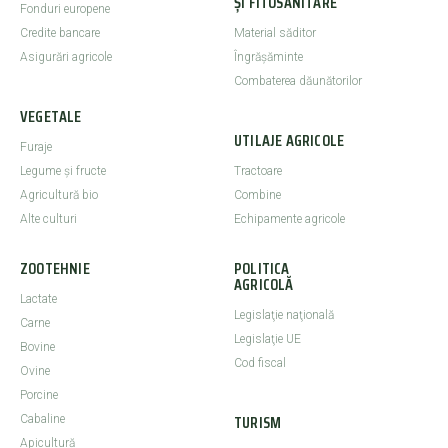
ȘI FITOSANITARE
Fonduri europene
Credite bancare
Material săditor
Asigurări agricole
Îngrășăminte
Combaterea dăunătorilor
VEGETALE
UTILAJE AGRICOLE
Furaje
Legume şi fructe
Tractoare
Agricultură bio
Combine
Alte culturi
Echipamente agricole
ZOOTEHNIE
POLITICA
AGRICOLĂ
Lactate
Legislaţie naţională
Carne
Legislaţie UE
Bovine
Cod fiscal
Ovine
Porcine
TURISM
Cabaline
Apicultură