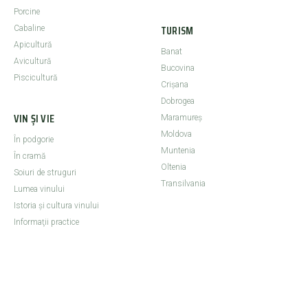
Porcine
TURISM
Cabaline
Apicultură
Banat
Avicultură
Bucovina
Piscicultură
Crişana
Dobrogea
VIN ȘI VIE
Maramureş
Moldova
În podgorie
Muntenia
În cramă
Oltenia
Soiuri de struguri
Transilvania
Lumea vinului
Istoria şi cultura vinului
Informaţii practice