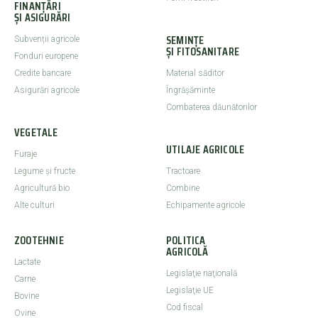
FINANȚĂRI
ȘI ASIGURĂRI
SEMINȚE
Subvenții agricole
ȘI FITOSANITARE
Fonduri europene
Credite bancare
Material săditor
Asigurări agricole
Îngrășăminte
Combaterea dăunătorilor
VEGETALE
UTILAJE AGRICOLE
Furaje
Legume şi fructe
Tractoare
Agricultură bio
Combine
Alte culturi
Echipamente agricole
ZOOTEHNIE
POLITICA
AGRICOLĂ
Lactate
Legislaţie naţională
Carne
Legislaţie UE
Bovine
Cod fiscal
Ovine