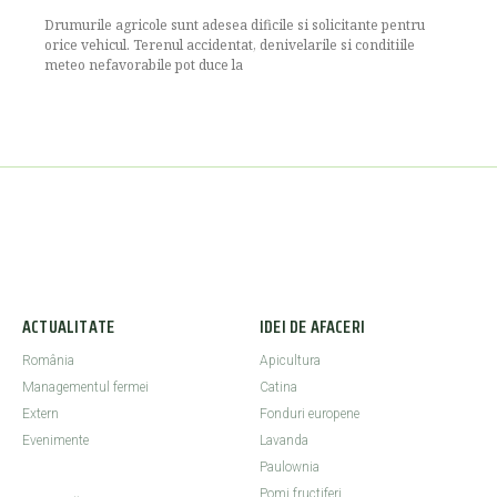
Drumurile agricole sunt adesea dificile si solicitante pentru
orice vehicul. Terenul accidentat, denivelarile si conditiile
meteo nefavorabile pot duce la
ACTUALITATE
IDEI DE AFACERI
România
Apicultura
Managementul fermei
Catina
Extern
Fonduri europene
Evenimente
Lavanda
Paulownia
Pomi fructiferi