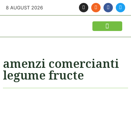
8 AUGUST 2026
FINANTARI SI ASIGURARI
IDEI DE AFACERI
SEMINTE SI FITOSANITARE
POLITICA AGRICOLA
UTILAJE AGRICOLE
amenzi comercianti
legume fructe