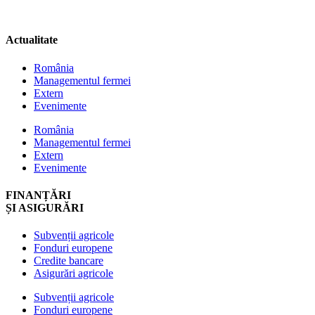
Actualitate
România
Managementul fermei
Extern
Evenimente
România
Managementul fermei
Extern
Evenimente
FINANȚĂRI
ȘI ASIGURĂRI
Subvenții agricole
Fonduri europene
Credite bancare
Asigurări agricole
Subvenții agricole
Fonduri europene