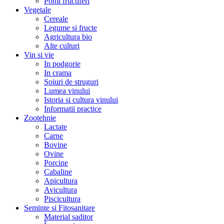
Pomi fructiferi
Vegetale
Cereale
Legume si fructe
Agricultura bio
Alte culturi
Vin si vie
In podgorie
In crama
Soiuri de struguri
Lumea vinului
Istoria si cultura vinului
Informatii practice
Zootehnie
Lactate
Carne
Bovine
Ovine
Porcine
Cabaline
Apicultura
Avicultura
Piscicultura
Seminte si Fitosanitare
Material saditor