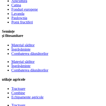
Apicultura
Catina
Fonduri europene
Lavanda
Paulownia
Pomi fructiferi
Semințe
și fitosanitare
Material săditor
Îngrășăminte
Combaterea dăunătorilor
Material săditor
Îngrășăminte
Combaterea dăunătorilor
utilaje agricole
Tractoare
Combine
Echipamente agricole
Tractoare