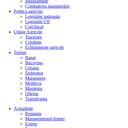
Îngrasaminte
Combaterea daunatorilor
Politica agricola
Legislatie nationala
Legislatie UE
Cod fiscal
Utilaje Agricole
Tractoare
Combine
Echipamente agricole
Turism
Banat
Bucovina
Crisana
Dobrogea
Maramures
Moldova
Muntenia
Oltenia
Transilvania
Actualitate
Romania
Managementul fermei
Extern