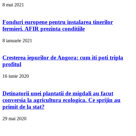
8 mai 2021
Fonduri europene pentru instalarea tinerilor
fermieri. AFIR prezinta conditiile
8 ianuarie 2021
Cresterea iepurilor de Angora: cum iti poti tripla
profitul
16 iunie 2020
Detinatorii unei plantatii de migdali au facut
conversia la agricultura ecologica. Ce sprijin au
primit de la stat?
29 mai 2020