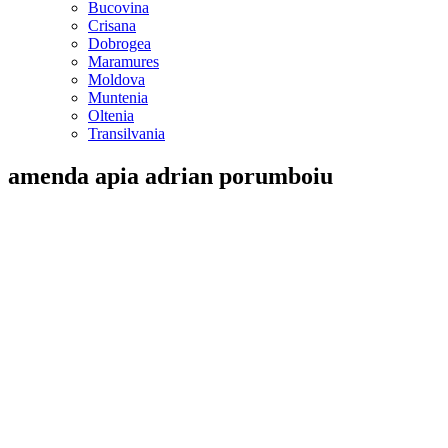
Bucovina
Crisana
Dobrogea
Maramures
Moldova
Muntenia
Oltenia
Transilvania
amenda apia adrian porumboiu