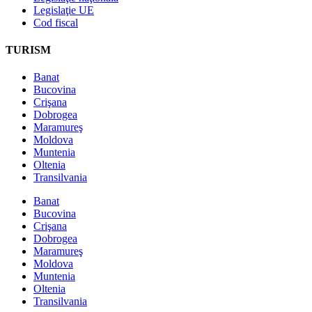
Legislaţie UE
Cod fiscal
TURISM
Banat
Bucovina
Crişana
Dobrogea
Maramureş
Moldova
Muntenia
Oltenia
Transilvania
Banat
Bucovina
Crişana
Dobrogea
Maramureş
Moldova
Muntenia
Oltenia
Transilvania