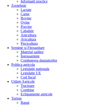
Informatii practice
Zootehnie
Lactate
Carne
Bovine
Ovine
Porcine
Cabaline
Apicultura
Avicultura
Piscicultura
Seminte si Fitosanitare
Material saditor
Îngrasaminte
Combaterea daunatorilor
Politica agricola
Legislatie nationala
Legislatie UE
Cod fiscal
Utilaje Agricole
Tractoare
Combine
Echipamente agricole
Turism
Banat