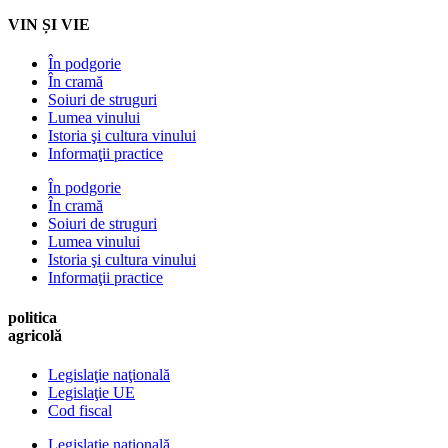
VIN ȘI VIE
În podgorie
În cramă
Soiuri de struguri
Lumea vinului
Istoria şi cultura vinului
Informaţii practice
În podgorie
În cramă
Soiuri de struguri
Lumea vinului
Istoria şi cultura vinului
Informaţii practice
politica
agricolă
Legislaţie naţională
Legislaţie UE
Cod fiscal
Legislaţie naţională