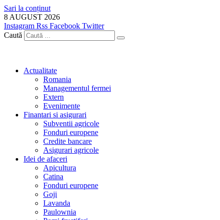
Sari la conținut
8 AUGUST 2026
Instagram
Rss
Facebook
Twitter
Caută
Actualitate
Romania
Managementul fermei
Extern
Evenimente
Finantari si asigurari
Subventii agricole
Fonduri europene
Credite bancare
Asigurari agricole
Idei de afaceri
Apicultura
Catina
Fonduri europene
Goji
Lavanda
Paulownia