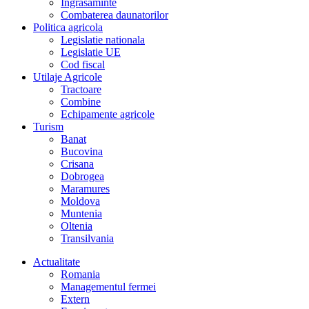
Îngrasaminte
Combaterea daunatorilor
Politica agricola
Legislatie nationala
Legislatie UE
Cod fiscal
Utilaje Agricole
Tractoare
Combine
Echipamente agricole
Turism
Banat
Bucovina
Crisana
Dobrogea
Maramures
Moldova
Muntenia
Oltenia
Transilvania
Actualitate
Romania
Managementul fermei
Extern