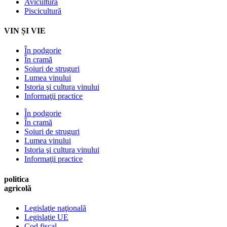
Avicultură
Piscicultură
VIN ȘI VIE
În podgorie
În cramă
Soiuri de struguri
Lumea vinului
Istoria şi cultura vinului
Informaţii practice
În podgorie
În cramă
Soiuri de struguri
Lumea vinului
Istoria şi cultura vinului
Informaţii practice
politica
agricolă
Legislaţie naţională
Legislaţie UE
Cod fiscal