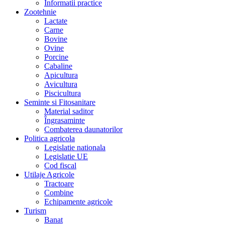
Informatii practice
Zootehnie
Lactate
Carne
Bovine
Ovine
Porcine
Cabaline
Apicultura
Avicultura
Piscicultura
Seminte si Fitosanitare
Material saditor
Îngrasaminte
Combaterea daunatorilor
Politica agricola
Legislatie nationala
Legislatie UE
Cod fiscal
Utilaje Agricole
Tractoare
Combine
Echipamente agricole
Turism
Banat