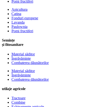
Pomi fructiferi
Apicultura
Catina
Fonduri europene
Lavanda
Paulownia
Pomi fructiferi
Semințe
și fitosanitare
Material săditor
Îngrășăminte
Combaterea dăunătorilor
Material săditor
Îngrășăminte
Combaterea dăunătorilor
utilaje agricole
Tractoare
Combine
Echipamente agricole