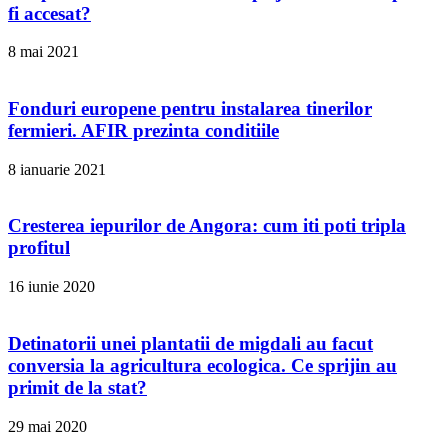
fi accesat?
8 mai 2021
Fonduri europene pentru instalarea tinerilor
fermieri. AFIR prezinta conditiile
8 ianuarie 2021
Cresterea iepurilor de Angora: cum iti poti tripla
profitul
16 iunie 2020
Detinatorii unei plantatii de migdali au facut
conversia la agricultura ecologica. Ce sprijin au
primit de la stat?
29 mai 2020