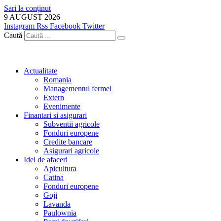
Sari la conținut
9 AUGUST 2026
Instagram
Rss
Facebook
Twitter
Caută
Actualitate
Romania
Managementul fermei
Extern
Evenimente
Finantari si asigurari
Subventii agricole
Fonduri europene
Credite bancare
Asigurari agricole
Idei de afaceri
Apicultura
Catina
Fonduri europene
Goji
Lavanda
Paulownia