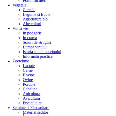
Pomi fructiferi
Vegetale
Cereale
Legume si fructe
Agricultura bio
Alte culturi
Vin si vie
In podgorie
In crama
Soiuri de struguri
Lumea vinului
Istoria si cultura vinului
Informatii practice
Zootehnie
Lactate
Carne
Bovine
Ovine
Porcine
Cabaline
Apicultura
Avicultura
Piscicultura
Seminte si Fitosanitare
Material saditor