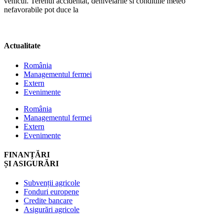
vehicul. Terenul accidentat, denivelarile si conditiile meteo
nefavorabile pot duce la
Actualitate
România
Managementul fermei
Extern
Evenimente
România
Managementul fermei
Extern
Evenimente
FINANȚĂRI
ȘI ASIGURĂRI
Subvenții agricole
Fonduri europene
Credite bancare
Asigurări agricole