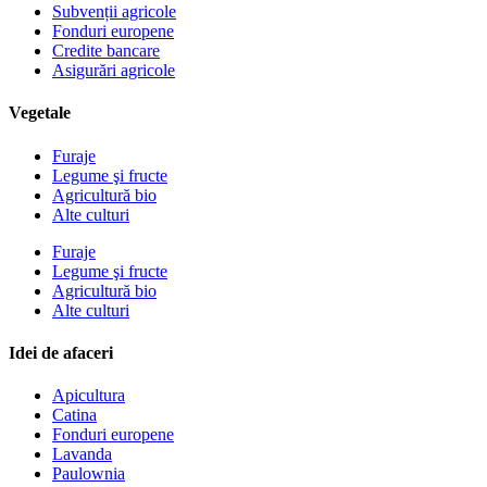
Subvenții agricole
Fonduri europene
Credite bancare
Asigurări agricole
Vegetale
Furaje
Legume şi fructe
Agricultură bio
Alte culturi
Furaje
Legume şi fructe
Agricultură bio
Alte culturi
Idei de afaceri
Apicultura
Catina
Fonduri europene
Lavanda
Paulownia