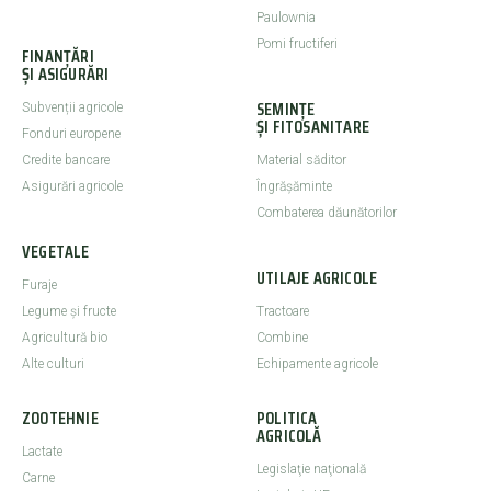
Paulownia
Pomi fructiferi
FINANȚĂRI
ȘI ASIGURĂRI
SEMINȚE
Subvenții agricole
ȘI FITOSANITARE
Fonduri europene
Credite bancare
Material săditor
Asigurări agricole
Îngrășăminte
Combaterea dăunătorilor
VEGETALE
UTILAJE AGRICOLE
Furaje
Legume şi fructe
Tractoare
Agricultură bio
Combine
Alte culturi
Echipamente agricole
ZOOTEHNIE
POLITICA
AGRICOLĂ
Lactate
Legislaţie naţională
Carne