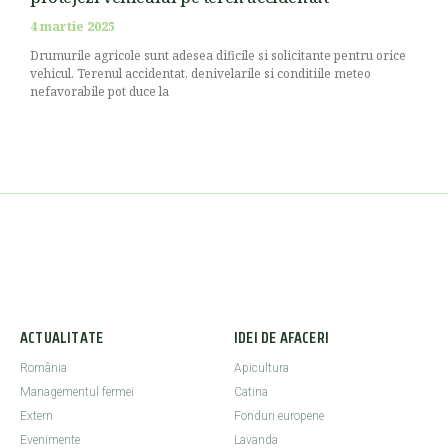
4 martie 2025
Drumurile agricole sunt adesea dificile si solicitante pentru orice
vehicul. Terenul accidentat, denivelarile si conditiile meteo
nefavorabile pot duce la
ACTUALITATE
IDEI DE AFACERI
România
Apicultura
Managementul fermei
Catina
Extern
Fonduri europene
Evenimente
Lavanda