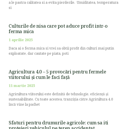
a le pastra calitatea si a evita pierderile. Umiditatea, temperatura
si
Culturile de nisa care pot aduce profit intr-o
ferma mica
1 aprilie 2025
Daca ai o ferma mica si vrei sa obtii profit din culturi mai putin
exploatate, dar cautate pe piata, poti
Agricultura 4.0 – 5 provocări pentru fermele
viitorului și cum le faci față
11 martie 2025
Agricultura viitorului este definită de tehnologie, eficiență și
sustenabilitate. Cu toate acestea, tranziția către Agricultura 4.0
încă vine la pachet
Sfaturi pentru drumurile agricole: cum sa iti
protejezi vehiculul pe teren accidentat