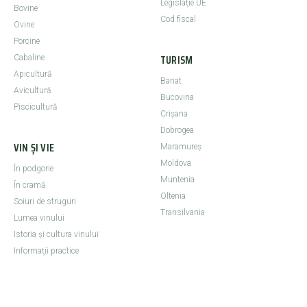
Legislaţie UE
Bovine
Cod fiscal
Ovine
Porcine
TURISM
Cabaline
Apicultură
Banat
Avicultură
Bucovina
Piscicultură
Crişana
Dobrogea
VIN ȘI VIE
Maramureş
Moldova
În podgorie
Muntenia
În cramă
Oltenia
Soiuri de struguri
Transilvania
Lumea vinului
Istoria şi cultura vinului
Informaţii practice