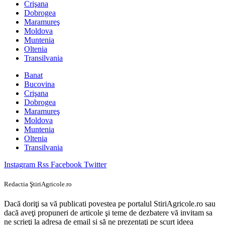
Crişana
Dobrogea
Maramureş
Moldova
Muntenia
Oltenia
Transilvania
Banat
Bucovina
Crişana
Dobrogea
Maramureş
Moldova
Muntenia
Oltenia
Transilvania
Instagram
Rss
Facebook
Twitter
Redactia ŞtiriAgricole.ro
Dacă doriţi sa vă publicati povestea pe portalul StiriAgricole.ro sau
dacă aveţi propuneri de articole şi teme de dezbatere vă invitam sa
ne scrieţi la adresa de email si să ne prezentaţi pe scurt ideea