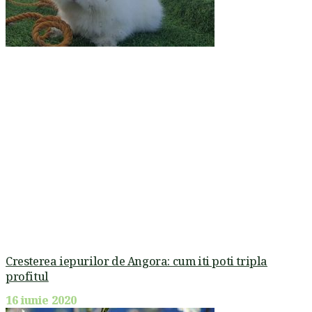
Cresterea iepurilor de Angora: cum iti poti tripla
profitul
16 iunie 2020