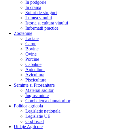
In podgorie
In crama
Soiuri de struguri
Lumea vinului
Istoria si cultura vinului
Informatii practice
Zootehnie
Lactate
Carne
Bovine
Ovine
Porcine
Cabaline
Apicultura
Avicultura
Piscicultura
Seminte si Fitosanitare
Material saditor
Îngrasaminte
Combaterea daunatorilor
Politica agricola
Legislatie nationala
Legislatie UE
Cod fiscal
Utilaje Agricole