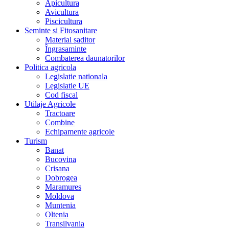
Apicultura
Avicultura
Piscicultura
Seminte si Fitosanitare
Material saditor
Îngrasaminte
Combaterea daunatorilor
Politica agricola
Legislatie nationala
Legislatie UE
Cod fiscal
Utilaje Agricole
Tractoare
Combine
Echipamente agricole
Turism
Banat
Bucovina
Crisana
Dobrogea
Maramures
Moldova
Muntenia
Oltenia
Transilvania