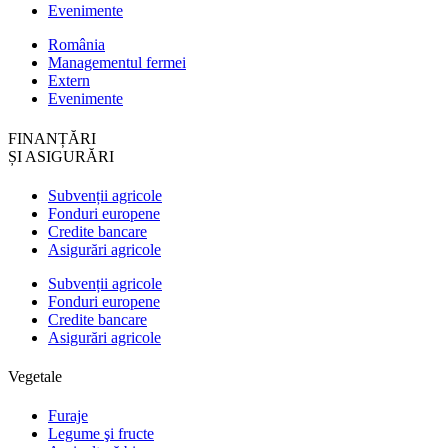
Evenimente
România
Managementul fermei
Extern
Evenimente
FINANȚĂRI
ȘI ASIGURĂRI
Subvenții agricole
Fonduri europene
Credite bancare
Asigurări agricole
Subvenții agricole
Fonduri europene
Credite bancare
Asigurări agricole
Vegetale
Furaje
Legume şi fructe