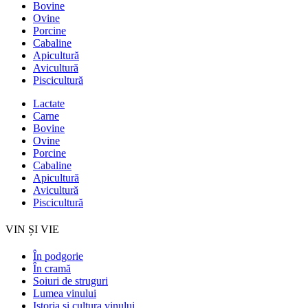
Bovine
Ovine
Porcine
Cabaline
Apicultură
Avicultură
Piscicultură
Lactate
Carne
Bovine
Ovine
Porcine
Cabaline
Apicultură
Avicultură
Piscicultură
VIN ȘI VIE
În podgorie
În cramă
Soiuri de struguri
Lumea vinului
Istoria şi cultura vinului