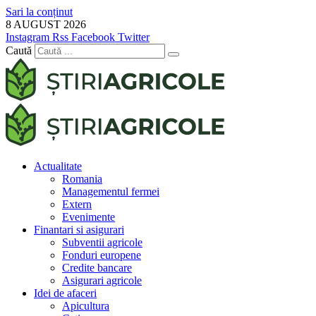
Sari la conținut
8 AUGUST 2026
Instagram
Rss
Facebook
Twitter
Caută
Actualitate
Romania
Managementul fermei
Extern
Evenimente
Finantari si asigurari
Subventii agricole
Fonduri europene
Credite bancare
Asigurari agricole
Idei de afaceri
Apicultura