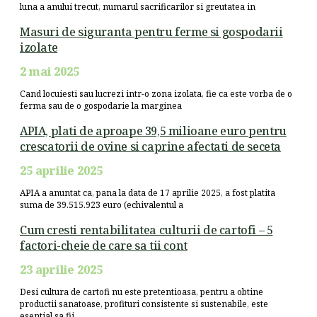
luna a anului trecut, numarul sacrificarilor si greutatea in
Masuri de siguranta pentru ferme si gospodarii
izolate
2 mai 2025
Cand locuiesti sau lucrezi intr-o zona izolata, fie ca este vorba de o
ferma sau de o gospodarie la marginea
APIA, plati de aproape 39,5 milioane euro pentru
crescatorii de ovine si caprine afectati de seceta
25 aprilie 2025
APIA a anuntat ca, pana la data de 17 aprilie 2025, a fost platita
suma de 39.515.923 euro (echivalentul a
Cum cresti rentabilitatea culturii de cartofi – 5
factori-cheie de care sa tii cont
23 aprilie 2025
Desi cultura de cartofi nu este pretentioasa, pentru a obtine
productii sanatoase, profituri consistente si sustenabile, este
esential sa fii