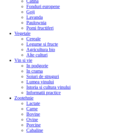
Catina
Fonduri europene
Goji
Lavanda
Paulownia
Pomi fructiferi
Vegetale
Cereale
Legume si fructe
Agricultura bio
Alte culturi
Vin si vie
In podgorie
In crama
Soiuri de struguri
Lumea vinului
Istoria si cultura vinului
Informatii practice
Zootehnie
Lactate
Carne
Bovine
Ovine
Porcine
Cabaline