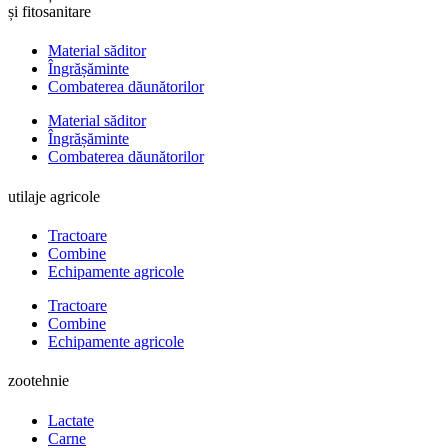
și fitosanitare
Material săditor
Îngrășăminte
Combaterea dăunătorilor
Material săditor
Îngrășăminte
Combaterea dăunătorilor
utilaje agricole
Tractoare
Combine
Echipamente agricole
Tractoare
Combine
Echipamente agricole
zootehnie
Lactate
Carne