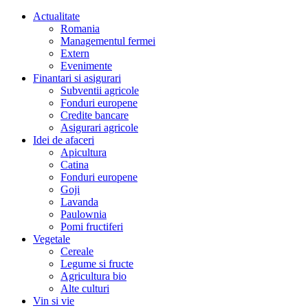
Actualitate
Romania
Managementul fermei
Extern
Evenimente
Finantari si asigurari
Subventii agricole
Fonduri europene
Credite bancare
Asigurari agricole
Idei de afaceri
Apicultura
Catina
Fonduri europene
Goji
Lavanda
Paulownia
Pomi fructiferi
Vegetale
Cereale
Legume si fructe
Agricultura bio
Alte culturi
Vin si vie