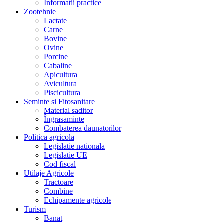
Informatii practice
Zootehnie
Lactate
Carne
Bovine
Ovine
Porcine
Cabaline
Apicultura
Avicultura
Piscicultura
Seminte si Fitosanitare
Material saditor
Îngrasaminte
Combaterea daunatorilor
Politica agricola
Legislatie nationala
Legislatie UE
Cod fiscal
Utilaje Agricole
Tractoare
Combine
Echipamente agricole
Turism
Banat