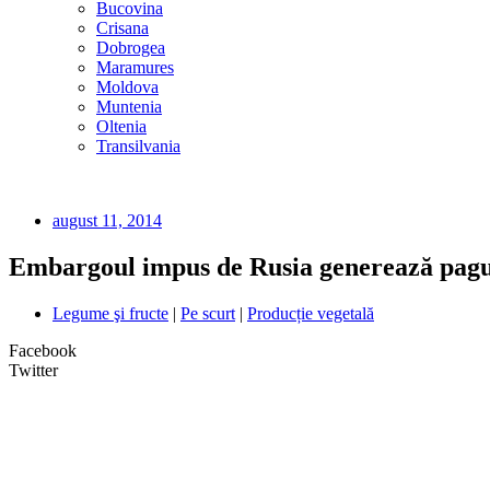
Bucovina
Crisana
Dobrogea
Maramures
Moldova
Muntenia
Oltenia
Transilvania
august 11, 2014
Embargoul impus de Rusia generează pagube
Legume şi fructe
|
Pe scurt
|
Producție vegetală
Facebook
Twitter