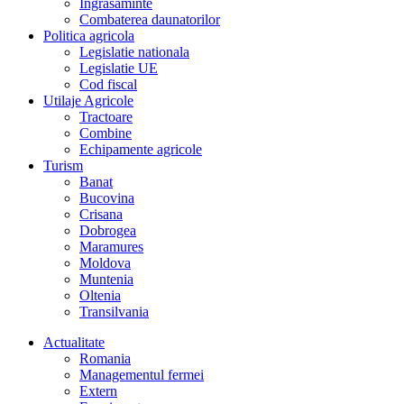
Îngrasaminte
Combaterea daunatorilor
Politica agricola
Legislatie nationala
Legislatie UE
Cod fiscal
Utilaje Agricole
Tractoare
Combine
Echipamente agricole
Turism
Banat
Bucovina
Crisana
Dobrogea
Maramures
Moldova
Muntenia
Oltenia
Transilvania
Actualitate
Romania
Managementul fermei
Extern