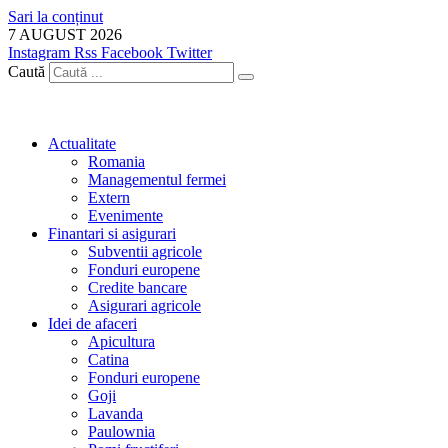
Sari la conținut
7 AUGUST 2026
Instagram
Rss
Facebook
Twitter
Caută
Actualitate
Romania
Managementul fermei
Extern
Evenimente
Finantari si asigurari
Subventii agricole
Fonduri europene
Credite bancare
Asigurari agricole
Idei de afaceri
Apicultura
Catina
Fonduri europene
Goji
Lavanda
Paulownia