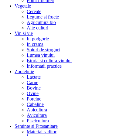
Pomi fructiferi
Vegetale
Cereale
Legume si fructe
Agricultura bio
Alte culturi
Vin si vie
In podgorie
In crama
Soiuri de struguri
Lumea vinului
Istoria si cultura vinului
Informatii practice
Zootehnie
Lactate
Carne
Bovine
Ovine
Porcine
Cabaline
Apicultura
Avicultura
Piscicultura
Seminte si Fitosanitare
Material saditor