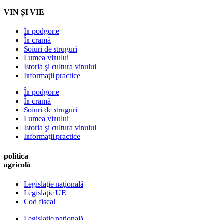
VIN ȘI VIE
În podgorie
În cramă
Soiuri de struguri
Lumea vinului
Istoria şi cultura vinului
Informaţii practice
În podgorie
În cramă
Soiuri de struguri
Lumea vinului
Istoria şi cultura vinului
Informaţii practice
politica
agricolă
Legislaţie naţională
Legislaţie UE
Cod fiscal
Legislaţie naţională