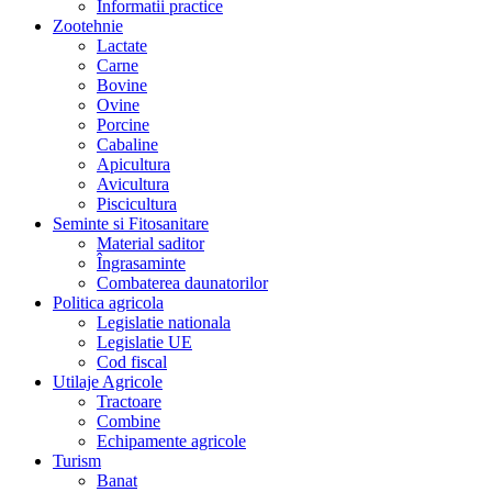
Informatii practice
Zootehnie
Lactate
Carne
Bovine
Ovine
Porcine
Cabaline
Apicultura
Avicultura
Piscicultura
Seminte si Fitosanitare
Material saditor
Îngrasaminte
Combaterea daunatorilor
Politica agricola
Legislatie nationala
Legislatie UE
Cod fiscal
Utilaje Agricole
Tractoare
Combine
Echipamente agricole
Turism
Banat