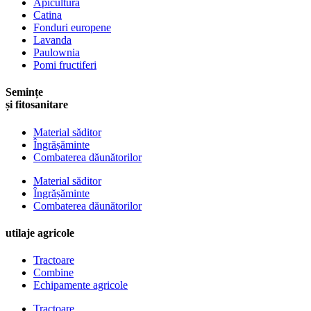
Apicultura
Catina
Fonduri europene
Lavanda
Paulownia
Pomi fructiferi
Semințe
și fitosanitare
Material săditor
Îngrășăminte
Combaterea dăunătorilor
Material săditor
Îngrășăminte
Combaterea dăunătorilor
utilaje agricole
Tractoare
Combine
Echipamente agricole
Tractoare