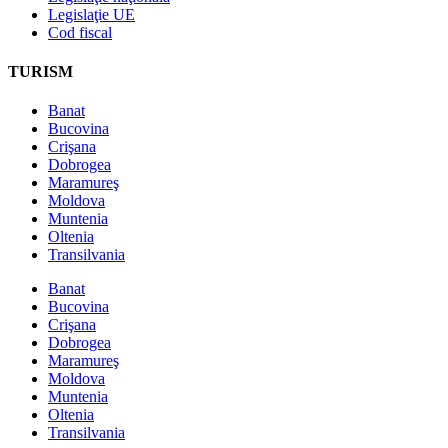
Legislaţie UE
Cod fiscal
TURISM
Banat
Bucovina
Crişana
Dobrogea
Maramureş
Moldova
Muntenia
Oltenia
Transilvania
Banat
Bucovina
Crişana
Dobrogea
Maramureş
Moldova
Muntenia
Oltenia
Transilvania