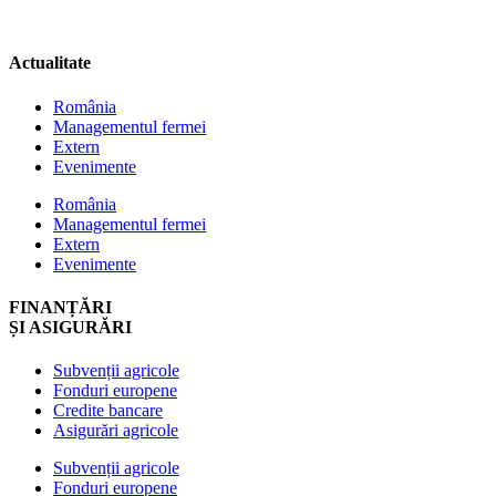
Actualitate
România
Managementul fermei
Extern
Evenimente
România
Managementul fermei
Extern
Evenimente
FINANȚĂRI
ȘI ASIGURĂRI
Subvenții agricole
Fonduri europene
Credite bancare
Asigurări agricole
Subvenții agricole
Fonduri europene