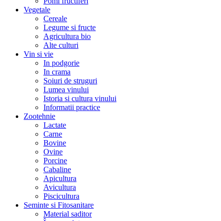
Pomi fructiferi
Vegetale
Cereale
Legume si fructe
Agricultura bio
Alte culturi
Vin si vie
In podgorie
In crama
Soiuri de struguri
Lumea vinului
Istoria si cultura vinului
Informatii practice
Zootehnie
Lactate
Carne
Bovine
Ovine
Porcine
Cabaline
Apicultura
Avicultura
Piscicultura
Seminte si Fitosanitare
Material saditor