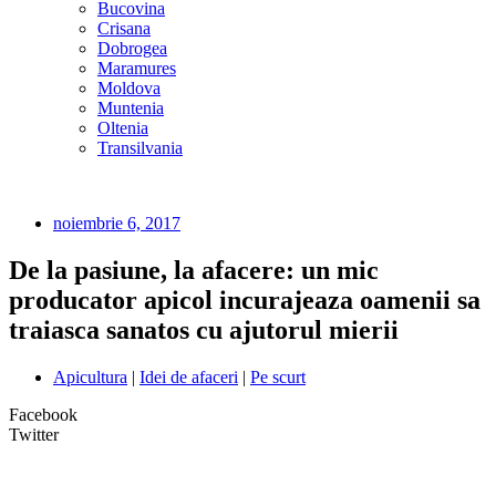
Bucovina
Crisana
Dobrogea
Maramures
Moldova
Muntenia
Oltenia
Transilvania
noiembrie 6, 2017
De la pasiune, la afacere: un mic
producator apicol incurajeaza oamenii sa
traiasca sanatos cu ajutorul mierii
Apicultura
|
Idei de afaceri
|
Pe scurt
Facebook
Twitter