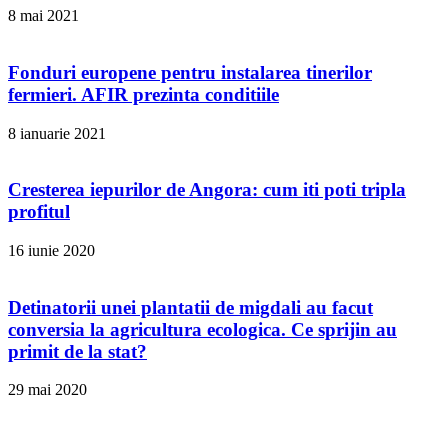
8 mai 2021
Fonduri europene pentru instalarea tinerilor
fermieri. AFIR prezinta conditiile
8 ianuarie 2021
Cresterea iepurilor de Angora: cum iti poti tripla
profitul
16 iunie 2020
Detinatorii unei plantatii de migdali au facut
conversia la agricultura ecologica. Ce sprijin au
primit de la stat?
29 mai 2020