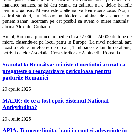
manance sanatos, sa isi dea seama ca zaharul nu e deloc benefic
pentru organism. Mierea este o alternativa foarte sanatoasa. Noi, in
cadrul stupinei, nu folosim antibiotice la albine, de asemenea nu
punem zahar, incercam pe cat posibil sa avem o miere naturala”,
afirma Alexadra Ciobanu.
Anual, Romania produce in medie circa 22.000 – 24.000 de tone de
miere, clasandu-se pe locul patru in Europa. La nivel national, tara
noastra detine un efectiv de circa 1,4 milioane de familii de albine,
potrivit datelor Asociatiei Crescatorilor de Albine din Romania.
Scandal la Romsilva: ministrul mediului acuzat ca
pregateste o reorganizare periculoasa pentru
padurile Romaniei
29 aprilie 2025
MADR: de ce a fost oprit Sistemul National
Antigrindina?
29 aprilie 2025
APIA: Termene limita, bani in cont si adeverinte in