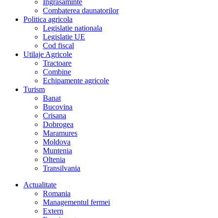
Îngrasaminte
Combaterea daunatorilor
Politica agricola
Legislatie nationala
Legislatie UE
Cod fiscal
Utilaje Agricole
Tractoare
Combine
Echipamente agricole
Turism
Banat
Bucovina
Crisana
Dobrogea
Maramures
Moldova
Muntenia
Oltenia
Transilvania
Actualitate
Romania
Managementul fermei
Extern