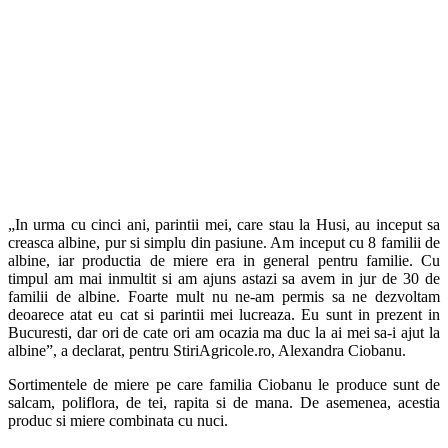
„In urma cu cinci ani, parintii mei, care stau la Husi, au inceput sa
creasca albine, pur si simplu din pasiune. Am inceput cu 8 familii de
albine, iar productia de miere era in general pentru familie. Cu
timpul am mai inmultit si am ajuns astazi sa avem in jur de 30 de
familii de albine. Foarte mult nu ne-am permis sa ne dezvoltam
deoarece atat eu cat si parintii mei lucreaza. Eu sunt in prezent in
Bucuresti, dar ori de cate ori am ocazia ma duc la ai mei sa-i ajut la
albine”, a declarat, pentru StiriAgricole.ro, Alexandra Ciobanu.
Sortimentele de miere pe care familia Ciobanu le produce sunt de
salcam, poliflora, de tei, rapita si de mana. De asemenea, acestia
produc si miere combinata cu nuci.