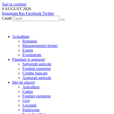
Sari la conținut
9 AUGUST 2026
Instagram
Rss
Facebook
Twitter
Caută
Actualitate
Romania
Managementul fermei
Extern
Evenimente
Finantari si asigurari
Subventii agricole
Fonduri europene
Credite bancare
Asigurari agricole
Idei de afaceri
Apicultura
Catina
Fonduri europene
Goji
Lavanda
Paulownia