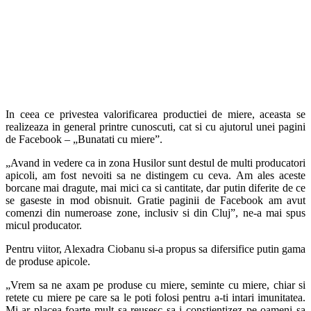
In ceea ce privestea valorificarea productiei de miere, aceasta se
realizeaza in general printre cunoscuti, cat si cu ajutorul unei pagini
de Facebook – „Bunatati cu miere”.
„Avand in vedere ca in zona Husilor sunt destul de multi producatori
apicoli, am fost nevoiti sa ne distingem cu ceva. Am ales aceste
borcane mai dragute, mai mici ca si cantitate, dar putin diferite de ce
se gaseste in mod obisnuit. Gratie paginii de Facebook am avut
comenzi din numeroase zone, inclusiv si din Cluj”, ne-a mai spus
micul producator.
Pentru viitor, Alexadra Ciobanu si-a propus sa difersifice putin gama
de produse apicole.
„Vrem sa ne axam pe produse cu miere, seminte cu miere, chiar si
retete cu miere pe care sa le poti folosi pentru a-ti intari imunitatea.
Mi-ar placea foarte mult sa reusesc sa-i constientizez pe oameni sa