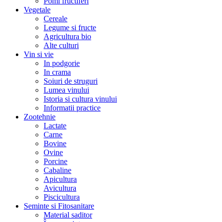
Pomi fructiferi
Vegetale
Cereale
Legume si fructe
Agricultura bio
Alte culturi
Vin si vie
In podgorie
In crama
Soiuri de struguri
Lumea vinului
Istoria si cultura vinului
Informatii practice
Zootehnie
Lactate
Carne
Bovine
Ovine
Porcine
Cabaline
Apicultura
Avicultura
Piscicultura
Seminte si Fitosanitare
Material saditor