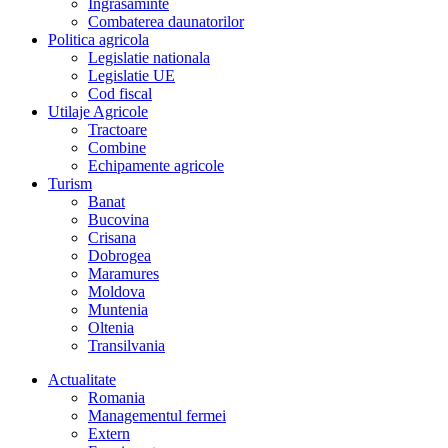
Îngrasaminte
Combaterea daunatorilor
Politica agricola
Legislatie nationala
Legislatie UE
Cod fiscal
Utilaje Agricole
Tractoare
Combine
Echipamente agricole
Turism
Banat
Bucovina
Crisana
Dobrogea
Maramures
Moldova
Muntenia
Oltenia
Transilvania
Actualitate
Romania
Managementul fermei
Extern