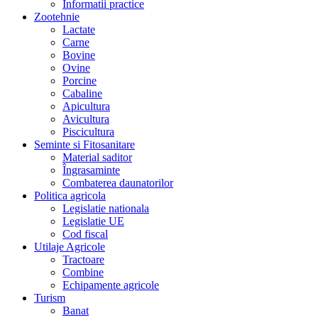
Informatii practice
Zootehnie
Lactate
Carne
Bovine
Ovine
Porcine
Cabaline
Apicultura
Avicultura
Piscicultura
Seminte si Fitosanitare
Material saditor
Îngrasaminte
Combaterea daunatorilor
Politica agricola
Legislatie nationala
Legislatie UE
Cod fiscal
Utilaje Agricole
Tractoare
Combine
Echipamente agricole
Turism
Banat