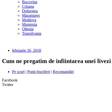
Bucovina
Crisana
Dobrogea
Maramures
Moldova
Muntenia
Oltenia
Transilvania
februarie 26, 2018
Cum ne pregatim de infiintarea unei livezi
Pe scurt
|
Pomi fructiferi
|
Recomandări
Facebook
Twitter