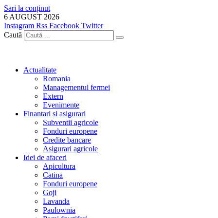
Sari la conținut
6 AUGUST 2026
Instagram
Rss
Facebook
Twitter
Caută
Actualitate
Romania
Managementul fermei
Extern
Evenimente
Finantari si asigurari
Subventii agricole
Fonduri europene
Credite bancare
Asigurari agricole
Idei de afaceri
Apicultura
Catina
Fonduri europene
Goji
Lavanda
Paulownia