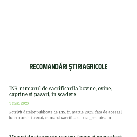
RECOMANDĂRI ȘTIRIAGRICOLE
INS: numarul de sacrificarila bovine, ovine,
caprine si pasari, in scadere
9 mai 2025
Potrivit datelor publicate de INS, in martie 2025, fata de aceeasi
luna a anului trecut, numarul sacrificarilor si greutatea in
Masuri de siguranta pentru ferme si gospodarii