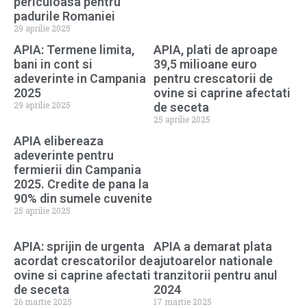
periculoasa pentru
padurile Romaniei
29 aprilie 2025
APIA: Termene limita,
APIA, plati de aproape
bani in cont si
39,5 milioane euro
adeverinte in Campania
pentru crescatorii de
2025
ovine si caprine afectati
29 aprilie 2025
de seceta
25 aprilie 2025
APIA elibereaza
adeverinte pentru
fermierii din Campania
2025. Credite de pana la
90% din sumele cuvenite
25 aprilie 2025
APIA: sprijin de urgenta
APIA a demarat plata
acordat crescatorilor de
ajutoarelor nationale
ovine si caprine afectati
tranzitorii pentru anul
de seceta
2024
26 martie 2025
17 martie 2025