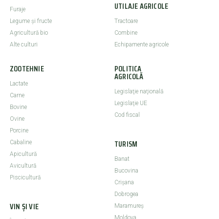
UTILAJE AGRICOLE
Furaje
Legume şi fructe
Tractoare
Agricultură bio
Combine
Alte culturi
Echipamente agricole
ZOOTEHNIE
POLITICA
AGRICOLĂ
Lactate
Legislaţie naţională
Carne
Legislaţie UE
Bovine
Cod fiscal
Ovine
Porcine
TURISM
Cabaline
Apicultură
Banat
Avicultură
Bucovina
Piscicultură
Crişana
Dobrogea
VIN ȘI VIE
Maramureş
Moldova