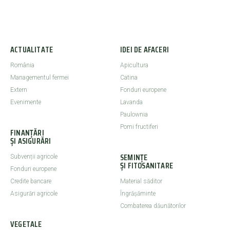
ACTUALITATE
IDEI DE AFACERI
România
Apicultura
Managementul fermei
Catina
Extern
Fonduri europene
Evenimente
Lavanda
Paulownia
Pomi fructiferi
FINANȚĂRI
ȘI ASIGURĂRI
SEMINȚE
Subvenții agricole
ȘI FITOSANITARE
Fonduri europene
Credite bancare
Material săditor
Asigurări agricole
Îngrășăminte
Combaterea dăunătorilor
VEGETALE