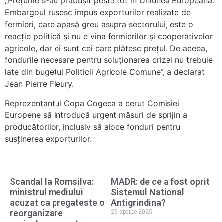
„Prețurile s-au prăbușit peste tot în Uniunea Europeană.
Embargoul rusesc impus exporturilor realizate de
fermieri, care apasă greu asupra sectorului, este o
reacție politică și nu e vina fermierilor și cooperativelor
agricole, dar ei sunt cei care plătesc prețul. De aceea,
fondurile necesare pentru soluționarea crizei nu trebuie
late din bugetul Politicii Agricole Comune”, a declarat
Jean Pierre Fleury.
Reprezentantul Copa Cogeca a cerut Comisiei
Europene să introducă urgent măsuri de sprijin a
producătorilor, inclusiv să aloce fonduri pentru
susținerea exporturilor.
Scandal la Romsilva:
MADR: de ce a fost oprit
ministrul mediului
Sistemul National
acuzat ca pregateste o
Antigrindina?
29 aprilie 2025
reorganizare