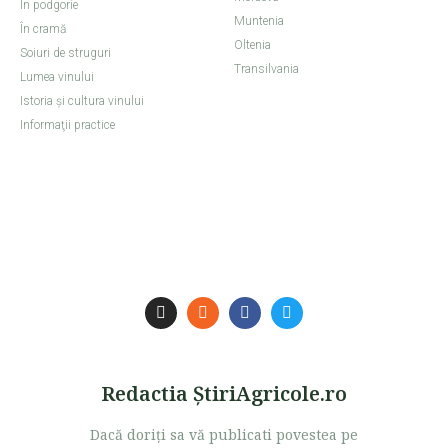
În podgorie
Muntenia
În cramă
Oltenia
Soiuri de struguri
Transilvania
Lumea vinului
Istoria şi cultura vinului
Informaţii practice
Redactia ŞtiriAgricole.ro
Dacă doriţi sa vă publicati povestea pe