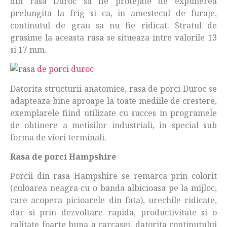
din rasa Duroc sa fie protejate de expunerea
prelungita la frig si ca, in amestecul de furaje,
continutul de grau sa nu fie ridicat. Stratul de
grasime la aceasta rasa se situeaza intre valorile 13
si 17 mm.
Datorita structurii anatomice, rasa de porci Duroc se
adapteaza bine aproape la toate mediile de crestere,
exemplarele fiind utilizate cu succes in programele
de obtinere a metisilor industriali, in special sub
forma de vieri terminali.
Rasa de porci Hampshire
Porcii din rasa Hampshire se remarca prin colorit
(culoarea neagra cu o banda albicioasa pe la mijloc,
care acopera picioarele din fata), urechile ridicate,
dar si prin dezvoltare rapida, productivitate si o
calitate foarte buna a carcasei, datorita continutului