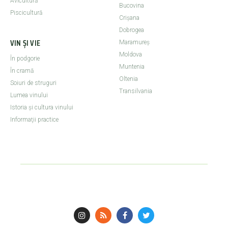
Avicultură
Bucovina
Piscicultură
Crişana
Dobrogea
VIN ȘI VIE
Maramureş
Moldova
În podgorie
Muntenia
În cramă
Oltenia
Soiuri de struguri
Transilvania
Lumea vinului
Istoria şi cultura vinului
Informaţii practice