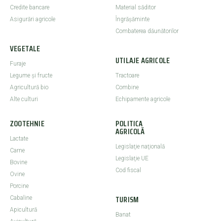
Credite bancare
Material săditor
Asigurări agricole
Îngrășăminte
Combaterea dăunătorilor
VEGETALE
UTILAJE AGRICOLE
Furaje
Legume şi fructe
Tractoare
Agricultură bio
Combine
Alte culturi
Echipamente agricole
ZOOTEHNIE
POLITICA
AGRICOLĂ
Lactate
Legislaţie naţională
Carne
Legislaţie UE
Bovine
Cod fiscal
Ovine
Porcine
TURISM
Cabaline
Apicultură
Banat