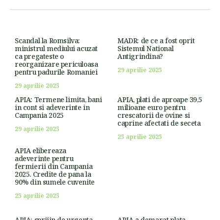
Scandal la Romsilva:
MADR: de ce a fost oprit
ministrul mediului acuzat
Sistemul National
ca pregateste o
Antigrindina?
reorganizare periculoasa
29 aprilie 2025
pentru padurile Romaniei
29 aprilie 2025
APIA: Termene limita, bani
APIA, plati de aproape 39,5
in cont si adeverinte in
milioane euro pentru
Campania 2025
crescatorii de ovine si
caprine afectati de seceta
29 aprilie 2025
25 aprilie 2025
APIA elibereaza
adeverinte pentru
fermierii din Campania
2025. Credite de pana la
90% din sumele cuvenite
25 aprilie 2025
APIA: sprijin de urgenta
APIA a demarat plata