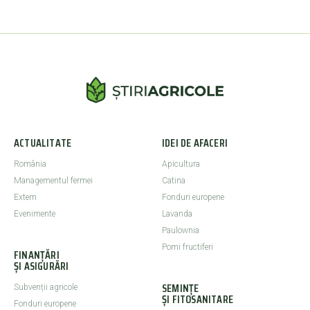
ACTUALITATE
IDEI DE AFACERI
România
Apicultura
Managementul fermei
Catina
Extern
Fonduri europene
Evenimente
Lavanda
Paulownia
Pomi fructiferi
FINANȚĂRI
ȘI ASIGURĂRI
SEMINȚE
Subvenții agricole
ȘI FITOSANITARE
Fonduri europene