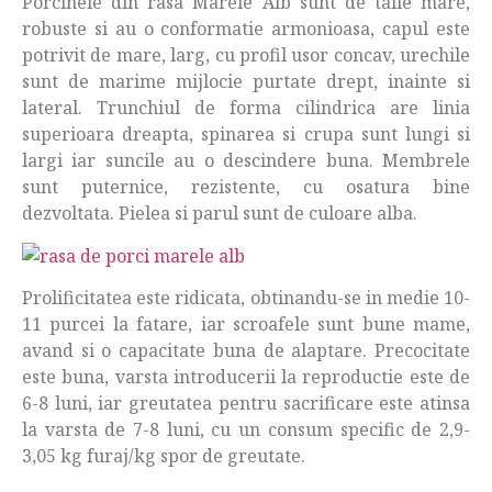
Porcinele din rasa Marele Alb sunt de talie mare,
robuste si au o conformatie armonioasa, capul este
potrivit de mare, larg, cu profil usor concav, urechile
sunt de marime mijlocie purtate drept, inainte si
lateral. Trunchiul de forma cilindrica are linia
superioara dreapta, spinarea si crupa sunt lungi si
largi iar suncile au o descindere buna. Membrele
sunt puternice, rezistente, cu osatura bine
dezvoltata. Pielea si parul sunt de culoare alba.
Prolificitatea este ridicata, obtinandu-se in medie 10-
11 purcei la fatare, iar scroafele sunt bune mame,
avand si o capacitate buna de alaptare. Precocitate
este buna, varsta introducerii la reproductie este de
6-8 luni, iar greutatea pentru sacrificare este atinsa
la varsta de 7-8 luni, cu un consum specific de 2,9-
3,05 kg furaj/kg spor de greutate.