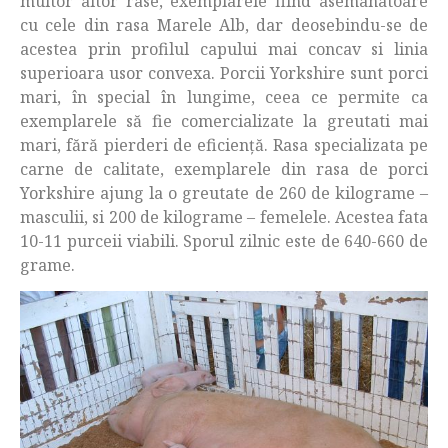
multor altor rase, exemplarele fiind asemanatoare
cu cele din rasa Marele Alb, dar deosebindu-se de
acestea prin profilul capului mai concav si linia
superioara usor convexa. Porcii Yorkshire sunt porci
mari, în special în lungime, ceea ce permite ca
exemplarele să fie comercializate la greutati mai
mari, fără pierderi de eficiență. Rasa specializata pe
carne de calitate, exemplarele din rasa de porci
Yorkshire ajung la o greutate de 260 de kilograme –
masculii, si 200 de kilograme – femelele. Acestea fata
10-11 purceii viabili. Sporul zilnic este de 640-660 de
grame.