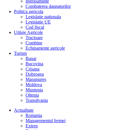
Îngrasaminte
Combaterea daunatorilor
Politica agricola
Legislatie nationala
Legislatie UE
Cod fiscal
Utilaje Agricole
Tractoare
Combine
Echipamente agricole
Turism
Banat
Bucovina
Crisana
Dobrogea
Maramures
Moldova
Muntenia
Oltenia
Transilvania
Actualitate
Romania
Managementul fermei
Extern