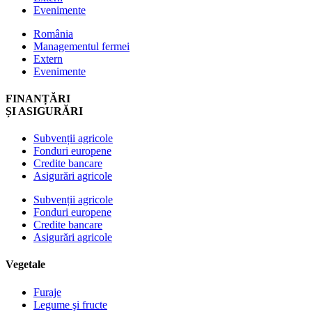
Evenimente
România
Managementul fermei
Extern
Evenimente
FINANȚĂRI
ȘI ASIGURĂRI
Subvenții agricole
Fonduri europene
Credite bancare
Asigurări agricole
Subvenții agricole
Fonduri europene
Credite bancare
Asigurări agricole
Vegetale
Furaje
Legume şi fructe