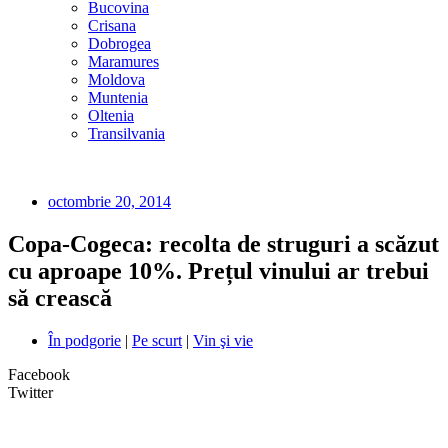
Bucovina
Crisana
Dobrogea
Maramures
Moldova
Muntenia
Oltenia
Transilvania
octombrie 20, 2014
Copa-Cogeca: recolta de struguri a scăzut
cu aproape 10%. Prețul vinului ar trebui
să crească
În podgorie
|
Pe scurt
|
Vin şi vie
Facebook
Twitter