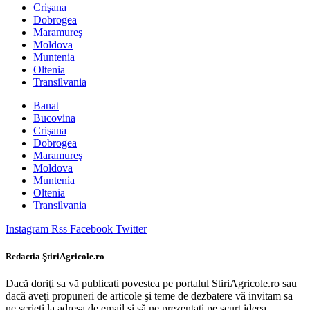
Crişana
Dobrogea
Maramureş
Moldova
Muntenia
Oltenia
Transilvania
Banat
Bucovina
Crişana
Dobrogea
Maramureş
Moldova
Muntenia
Oltenia
Transilvania
Instagram
Rss
Facebook
Twitter
Redactia ŞtiriAgricole.ro
Dacă doriţi sa vă publicati povestea pe portalul StiriAgricole.ro sau
dacă aveţi propuneri de articole şi teme de dezbatere vă invitam sa
ne scrieţi la adresa de email si să ne prezentaţi pe scurt ideea