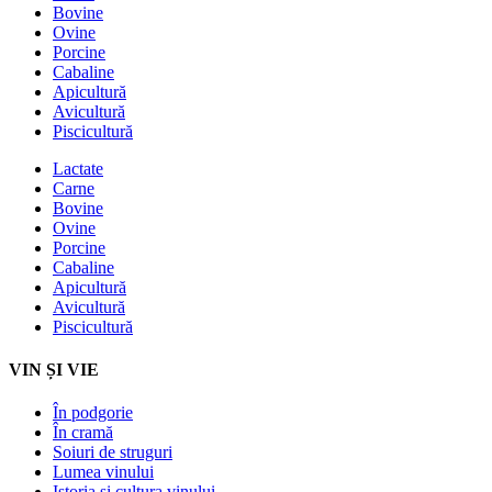
Bovine
Ovine
Porcine
Cabaline
Apicultură
Avicultură
Piscicultură
Lactate
Carne
Bovine
Ovine
Porcine
Cabaline
Apicultură
Avicultură
Piscicultură
VIN ȘI VIE
În podgorie
În cramă
Soiuri de struguri
Lumea vinului
Istoria şi cultura vinului