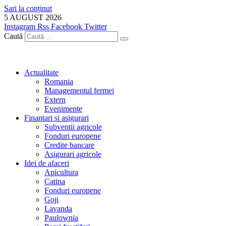
Sari la conținut
5 AUGUST 2026
Instagram
Rss
Facebook
Twitter
Caută
Actualitate
Romania
Managementul fermei
Extern
Evenimente
Finantari si asigurari
Subventii agricole
Fonduri europene
Credite bancare
Asigurari agricole
Idei de afaceri
Apicultura
Catina
Fonduri europene
Goji
Lavanda
Paulownia