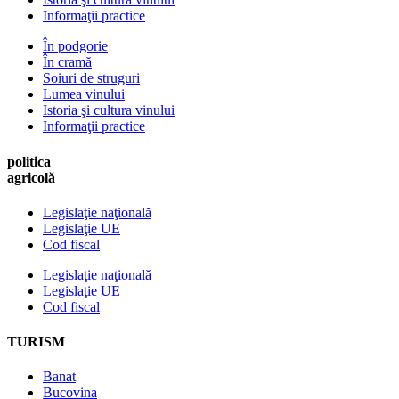
Informaţii practice
În podgorie
În cramă
Soiuri de struguri
Lumea vinului
Istoria şi cultura vinului
Informaţii practice
politica
agricolă
Legislaţie naţională
Legislaţie UE
Cod fiscal
Legislaţie naţională
Legislaţie UE
Cod fiscal
TURISM
Banat
Bucovina