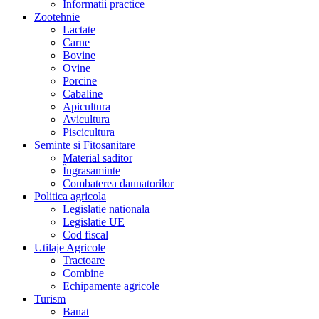
Informatii practice
Zootehnie
Lactate
Carne
Bovine
Ovine
Porcine
Cabaline
Apicultura
Avicultura
Piscicultura
Seminte si Fitosanitare
Material saditor
Îngrasaminte
Combaterea daunatorilor
Politica agricola
Legislatie nationala
Legislatie UE
Cod fiscal
Utilaje Agricole
Tractoare
Combine
Echipamente agricole
Turism
Banat