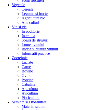
Pomi fructiferi
Vegetale
Cereale
Legume si fructe
Agricultura bio
Alte culturi
Vin si vie
In podgorie
In crama
Soiuri de struguri
Lumea vinului
Istoria si cultura vinului
Informatii practice
Zootehnie
Lactate
Carne
Bovine
Ovine
Porcine
Cabaline
Apicultura
Avicultura
Piscicultura
Seminte si Fitosanitare
Material saditor