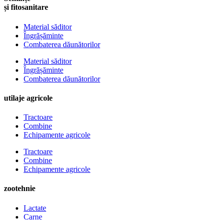
și fitosanitare
Material săditor
Îngrășăminte
Combaterea dăunătorilor
Material săditor
Îngrășăminte
Combaterea dăunătorilor
utilaje agricole
Tractoare
Combine
Echipamente agricole
Tractoare
Combine
Echipamente agricole
zootehnie
Lactate
Carne