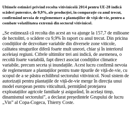
Ultimele estimări privind recolta vitivinicolă 2014 pentru UE-28 indică
scăderi puternice, de 9,9%, ale producției, în comparație cu anul trecut,
confirmând nevoia de reglementare a plantațiilor de viță-de-vie, pentru a
combate volatilitatea extremă din sectorul vitivinicol.
„Se estimează că recolta din acest an va ajunge la 157,7 de milioane
de hectolitri, o scădere cu 9,9% în raport cu anul trecut. Din pricina
condițiilor de dezvoltare variabile din diversele zone viticole,
calitatea strugurilor diferă foarte mult uneori, chiar și în interiorul
aceleiași regiuni. Cifrele ultimilor trei ani indică, de asemenea, o
recoltă foarte variabilă, fapt direct asociat condițiilor climatice
variabile, precum seceta și inundațiile. Acest lucru confirmă nevoia
de reglementare a plantațiilor pentru toate tipurile de viță-de-vie, cu
scopul de a se păstra echilibrul sectorului vitivinicol. Noul sistem de
autorizații pentru plantațiile de viță-de-vie merge în direcția unui
model european pentru viticultură, permițând protejarea
exploatațiilor agricole familiale și asigurând, în același timp,
dinamismul sectorului”, a declarat președintele Grupului de lucru
„Vin” al Copa-Cogeca, Thierry Coste.