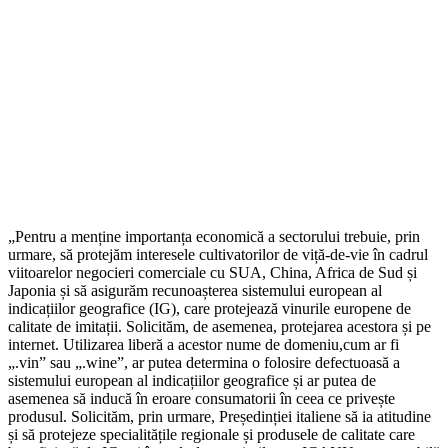
„Pentru a menține importanța economică a sectorului trebuie, prin
urmare, să protejăm interesele cultivatorilor de viță-de-vie în cadrul
viitoarelor negocieri comerciale cu SUA, China, Africa de Sud și
Japonia și să asigurăm recunoașterea sistemului european al
indicațiilor geografice (IG), care protejează vinurile europene de
calitate de imitații. Solicităm, de asemenea, protejarea acestora și pe
internet. Utilizarea liberă a acestor nume de domeniu,cum ar fi
„.vin” sau „.wine”, ar putea determina o folosire defectuoasă a
sistemului european al indicațiilor geografice și ar putea de
asemenea să inducă în eroare consumatorii în ceea ce privește
produsul. Solicităm, prin urmare, Președinției italiene să ia atitudine
și să protejeze specialitățile regionale și produsele de calitate care