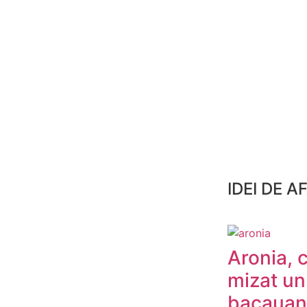
IDEI DE A
Aronia, 
mizat un
bacauan