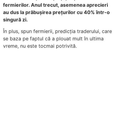
fermierilor. Anul trecut, asemenea aprecieri
au dus la prăbu
ș
irea pre
ț
urilor cu 40% într-o
singură zi.
În plus, spun fermierii, predicția traderului, care
se baza pe faptul că a plouat mult în ultima
vreme, nu este tocmai potrivită.