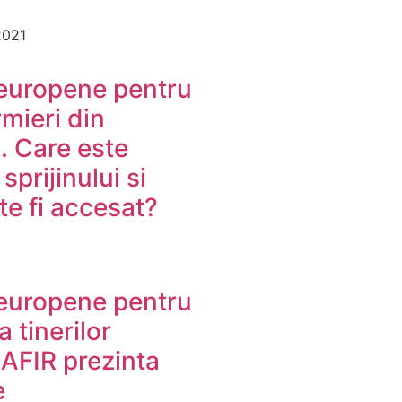
2021
europene pentru
ermieri din
. Care este
sprijinului si
e fi accesat?
europene pentru
a tinerilor
 AFIR prezinta
e