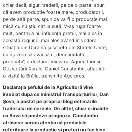
chiar dacă, sigur, traderii, pe de o parte, spun
că avem producţie foarte mare, producătorii,
pe de altă parte, spun că va fi o producţie mai
mică cu nu ştiu cât la sută. V-aş ruga foarte
mult, pentru a nu influenţa preţul, mai ales în
această regiune, mai ales având în vedere
situaţia din Ucraina şi seceta din Statele Unite,
nu aş vrea să avansăm, deocamdată,
producţii”, a declarat ministrul Agriculturii şi
Dezvoltării Rurale, Daniel Constantin, aflat într-
o vizită la Brăila, transmite Agerpres.
Declara
ția
ș
efului de la Agricultură vine
imediat după ce ministrul Transporturilor, Dan
Ș
ova, a postat pe propriul blog estimările
traderului de cereale. De altfel, chiar
ș
i înainte
ca
Ș
ova să posteze prognoza, Constantin
atrăsese serios aten
ț
ia că predic
ț
iile
referitoare la produc
ț
ie
ș
i pre
ț
uri nu fac bine