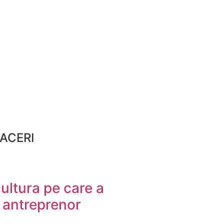
FACERI
cultura pe care a
 antreprenor