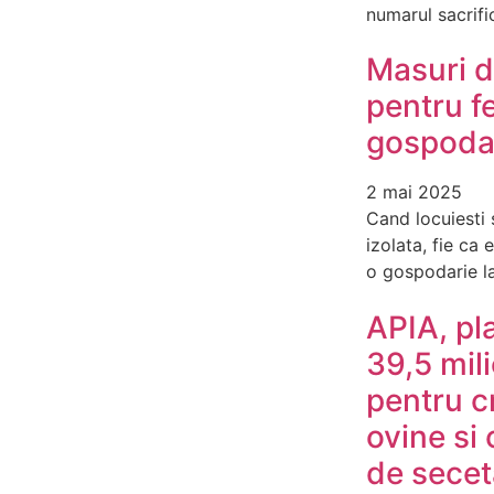
numarul sacrific
Masuri d
pentru f
gospodar
2 mai 2025
Cand locuiesti 
izolata, fie ca
o gospodarie l
APIA, pl
39,5 mil
pentru c
ovine si 
de secet