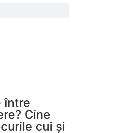
 între
ere? Cine
curile cui și