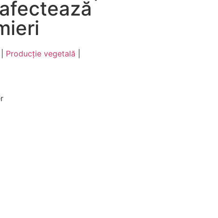
 afectează
mieri
|
Producție vegetală
|
r