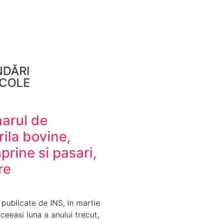
DĂRI
ICOLE
arul de
rila bovine,
prine si pasari,
re
r publicate de INS, in martie
ceeasi luna a anului trecut,