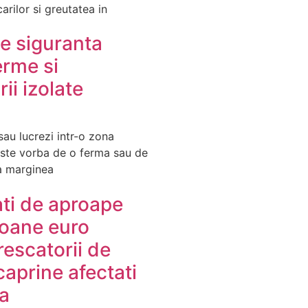
arilor si greutatea in
e siguranta
erme si
ii izolate
sau lucrezi intr-o zona
 este vorba de o ferma sau de
a marginea
ati de aproape
ioane euro
rescatorii de
caprine afectati
a