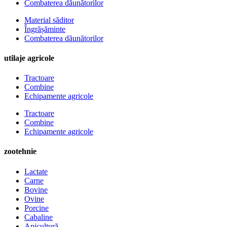
Combaterea dăunătorilor
Material săditor
Îngrășăminte
Combaterea dăunătorilor
utilaje agricole
Tractoare
Combine
Echipamente agricole
Tractoare
Combine
Echipamente agricole
zootehnie
Lactate
Carne
Bovine
Ovine
Porcine
Cabaline
Apicultură