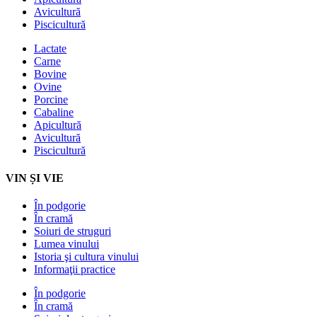
Avicultură
Piscicultură
Lactate
Carne
Bovine
Ovine
Porcine
Cabaline
Apicultură
Avicultură
Piscicultură
VIN ȘI VIE
În podgorie
În cramă
Soiuri de struguri
Lumea vinului
Istoria şi cultura vinului
Informaţii practice
În podgorie
În cramă