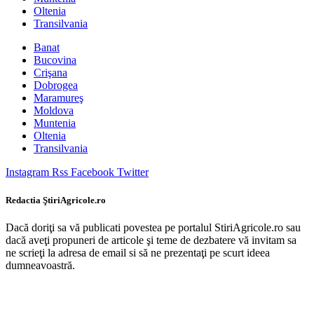
Oltenia
Transilvania
Banat
Bucovina
Crişana
Dobrogea
Maramureş
Moldova
Muntenia
Oltenia
Transilvania
Instagram
Rss
Facebook
Twitter
Redactia ŞtiriAgricole.ro
Dacă doriţi sa vă publicati povestea pe portalul StiriAgricole.ro sau
dacă aveţi propuneri de articole şi teme de dezbatere vă invitam sa
ne scrieţi la adresa de email si să ne prezentaţi pe scurt ideea
dumneavoastră.