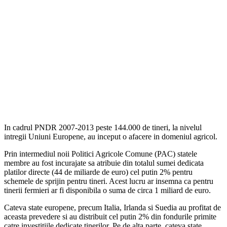
In cadrul PNDR 2007-2013 peste 144.000 de tineri, la nivelul
intregii Uniuni Europene, au inceput o afacere in domeniul agricol.
Prin intermediul noii Politici Agricole Comune (PAC) statele
membre au fost incurajate sa atribuie din totalul sumei dedicata
platilor directe (44 de miliarde de euro) cel putin 2% pentru
schemele de sprijin pentru tineri. Acest lucru ar insemna ca pentru
tinerii fermieri ar fi disponibila o suma de circa 1 miliard de euro.
Cateva state europene, precum Italia, Irlanda si Suedia au profitat de
aceasta prevedere si au distribuit cel putin 2% din fondurile primite
catre investitiile dedicate tinerilor. Pe de alta parte, cateva state