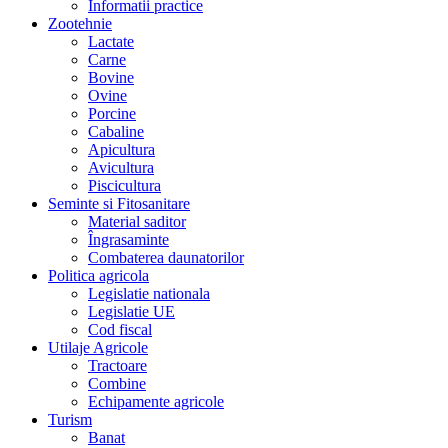
Informatii practice
Zootehnie
Lactate
Carne
Bovine
Ovine
Porcine
Cabaline
Apicultura
Avicultura
Piscicultura
Seminte si Fitosanitare
Material saditor
Îngrasaminte
Combaterea daunatorilor
Politica agricola
Legislatie nationala
Legislatie UE
Cod fiscal
Utilaje Agricole
Tractoare
Combine
Echipamente agricole
Turism
Banat