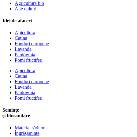
Agricultură bio
Alte culturi
Idei de afaceri
Apicultura
Catina
Fonduri europene
Lavanda
Paulownia
Pomi fructiferi
Apicultura
Catina
Fonduri europene
Lavanda
Paulownia
Pomi fructiferi
Semințe
și fitosanitare
Material săditor
Îngrășăminte