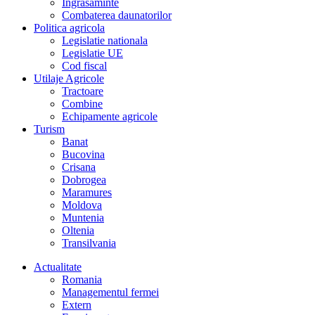
Îngrasaminte
Combaterea daunatorilor
Politica agricola
Legislatie nationala
Legislatie UE
Cod fiscal
Utilaje Agricole
Tractoare
Combine
Echipamente agricole
Turism
Banat
Bucovina
Crisana
Dobrogea
Maramures
Moldova
Muntenia
Oltenia
Transilvania
Actualitate
Romania
Managementul fermei
Extern