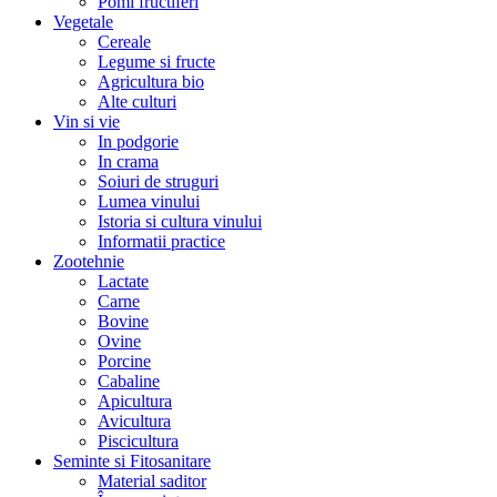
Pomi fructiferi
Vegetale
Cereale
Legume si fructe
Agricultura bio
Alte culturi
Vin si vie
In podgorie
In crama
Soiuri de struguri
Lumea vinului
Istoria si cultura vinului
Informatii practice
Zootehnie
Lactate
Carne
Bovine
Ovine
Porcine
Cabaline
Apicultura
Avicultura
Piscicultura
Seminte si Fitosanitare
Material saditor