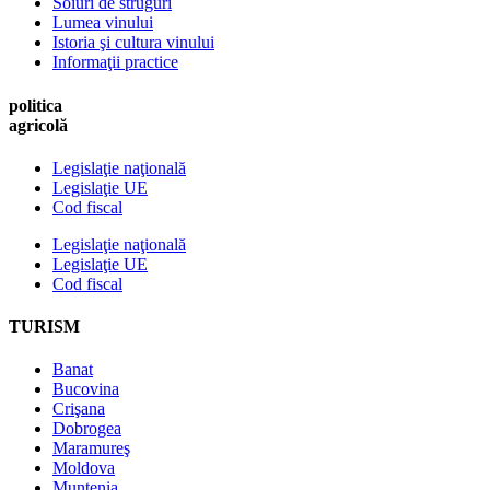
Soiuri de struguri
Lumea vinului
Istoria şi cultura vinului
Informaţii practice
politica
agricolă
Legislaţie naţională
Legislaţie UE
Cod fiscal
Legislaţie naţională
Legislaţie UE
Cod fiscal
TURISM
Banat
Bucovina
Crişana
Dobrogea
Maramureş
Moldova
Muntenia