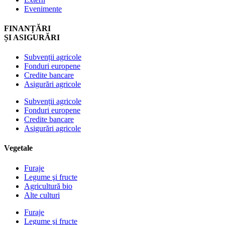
Evenimente
FINANȚĂRI
ȘI ASIGURĂRI
Subvenții agricole
Fonduri europene
Credite bancare
Asigurări agricole
Subvenții agricole
Fonduri europene
Credite bancare
Asigurări agricole
Vegetale
Furaje
Legume şi fructe
Agricultură bio
Alte culturi
Furaje
Legume şi fructe