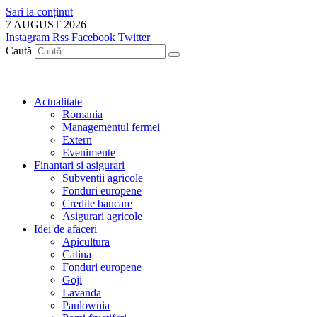
Sari la conținut
7 AUGUST 2026
Instagram
Rss
Facebook
Twitter
Caută
Actualitate
Romania
Managementul fermei
Extern
Evenimente
Finantari si asigurari
Subventii agricole
Fonduri europene
Credite bancare
Asigurari agricole
Idei de afaceri
Apicultura
Catina
Fonduri europene
Goji
Lavanda
Paulownia