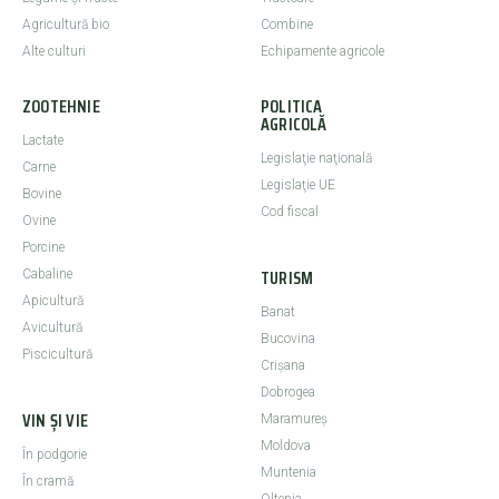
Agricultură bio
Combine
Alte culturi
Echipamente agricole
ZOOTEHNIE
POLITICA
AGRICOLĂ
Lactate
Legislaţie naţională
Carne
Legislaţie UE
Bovine
Cod fiscal
Ovine
Porcine
TURISM
Cabaline
Apicultură
Banat
Avicultură
Bucovina
Piscicultură
Crişana
Dobrogea
VIN ȘI VIE
Maramureş
Moldova
În podgorie
Muntenia
În cramă
Oltenia