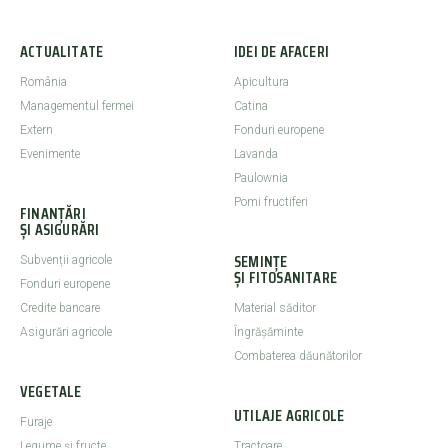
ACTUALITATE
IDEI DE AFACERI
România
Apicultura
Managementul fermei
Catina
Extern
Fonduri europene
Evenimente
Lavanda
Paulownia
Pomi fructiferi
FINANȚĂRI
ȘI ASIGURĂRI
SEMINȚE
Subvenții agricole
ȘI FITOSANITARE
Fonduri europene
Credite bancare
Material săditor
Asigurări agricole
Îngrășăminte
Combaterea dăunătorilor
VEGETALE
UTILAJE AGRICOLE
Furaje
Legume şi fructe
Tractoare