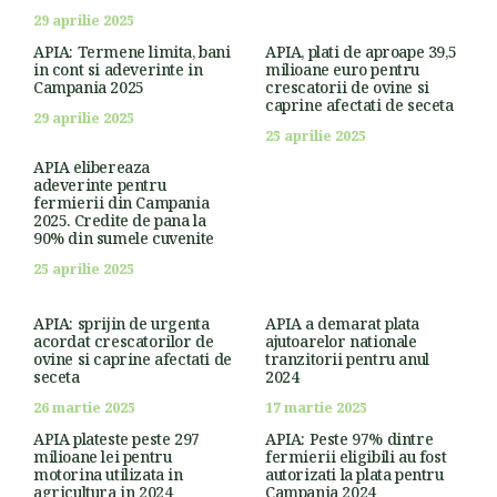
29 aprilie 2025
APIA: Termene limita, bani
APIA, plati de aproape 39,5
in cont si adeverinte in
milioane euro pentru
Campania 2025
crescatorii de ovine si
caprine afectati de seceta
29 aprilie 2025
25 aprilie 2025
APIA elibereaza
adeverinte pentru
fermierii din Campania
2025. Credite de pana la
90% din sumele cuvenite
25 aprilie 2025
APIA: sprijin de urgenta
APIA a demarat plata
acordat crescatorilor de
ajutoarelor nationale
ovine si caprine afectati de
tranzitorii pentru anul
seceta
2024
26 martie 2025
17 martie 2025
APIA plateste peste 297
APIA: Peste 97% dintre
milioane lei pentru
fermierii eligibili au fost
motorina utilizata in
autorizati la plata pentru
agricultura in 2024
Campania 2024