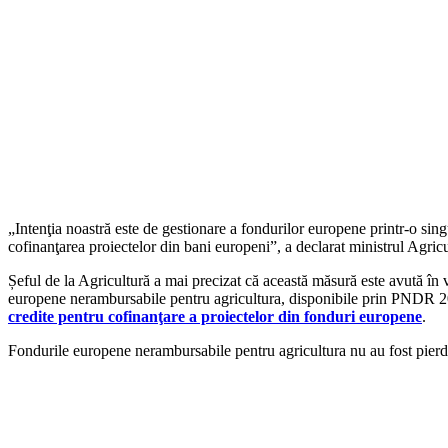
„Intenţia noastră este de gestionare a fondurilor europene printr-o si
cofinanţarea proiectelor din bani europeni”, a declarat ministrul Agricu
Șeful de la Agricultură a mai precizat că această măsură este avută în v
europene nerambursabile pentru agricultura, disponibile prin PNDR
credite pentru cofinanţare a proiectelor din fonduri europene
.
Fondurile europene nerambursabile pentru agricultura nu au fost pierdut