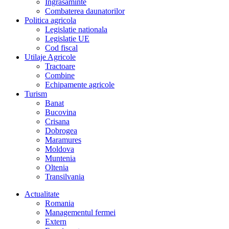
Îngrasaminte
Combaterea daunatorilor
Politica agricola
Legislatie nationala
Legislatie UE
Cod fiscal
Utilaje Agricole
Tractoare
Combine
Echipamente agricole
Turism
Banat
Bucovina
Crisana
Dobrogea
Maramures
Moldova
Muntenia
Oltenia
Transilvania
Actualitate
Romania
Managementul fermei
Extern