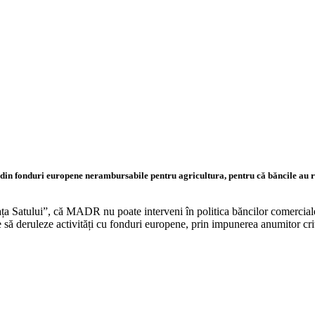
o din fonduri europene nerambursabile pentru agricultura, pentru că băncile au 
iața Satului”, că MADR nu poate interveni în politica băncilor comercial
e să deruleze activități cu fonduri europene, prin impunerea anumitor crit