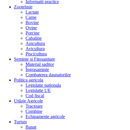
Informatii practice
Zootehnie
Lactate
Carne
Bovine
Ovine
Porcine
Cabaline
Apicultura
Avicultura
Piscicultura
Seminte si Fitosanitare
Material saditor
Îngrasaminte
Combaterea daunatorilor
Politica agricola
Legislatie nationala
Legislatie UE
Cod fiscal
Utilaje Agricole
Tractoare
Combine
Echipamente agricole
Turism
Banat