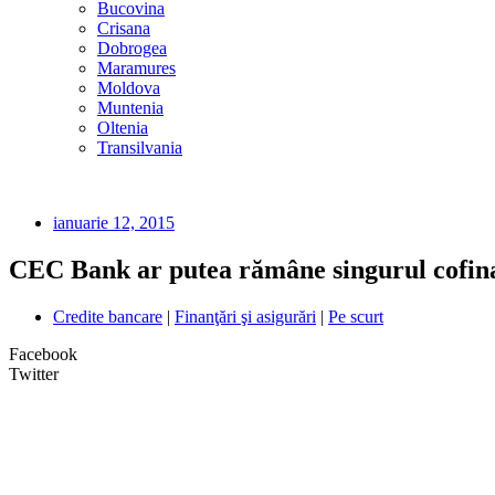
Bucovina
Crisana
Dobrogea
Maramures
Moldova
Muntenia
Oltenia
Transilvania
ianuarie 12, 2015
CEC Bank ar putea rămâne singurul cofina
Credite bancare
|
Finanţări şi asigurări
|
Pe scurt
Facebook
Twitter