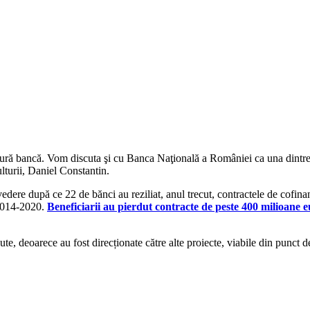
ngură bancă. Vom discuta şi cu Banca Naţională a României ca una dintre 
lturii, Daniel Constantin.
edere după ce 22 de bănci au reziliat, anul trecut, contractele de cofina
 2014-2020.
Beneficiarii au pierdut contracte de peste 400 milioane e
e, deoarece au fost direcționate către alte proiecte, viabile din punct d