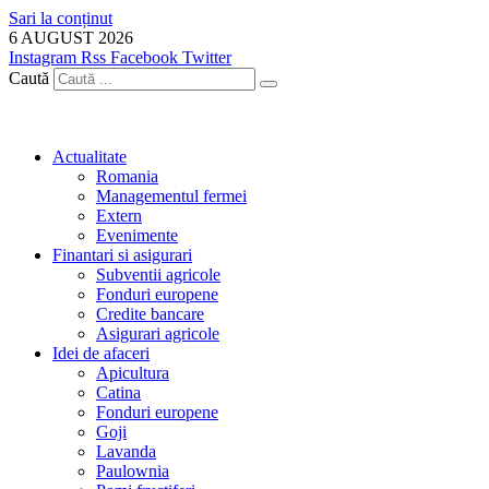
Sari la conținut
6 AUGUST 2026
Instagram
Rss
Facebook
Twitter
Caută
Actualitate
Romania
Managementul fermei
Extern
Evenimente
Finantari si asigurari
Subventii agricole
Fonduri europene
Credite bancare
Asigurari agricole
Idei de afaceri
Apicultura
Catina
Fonduri europene
Goji
Lavanda
Paulownia