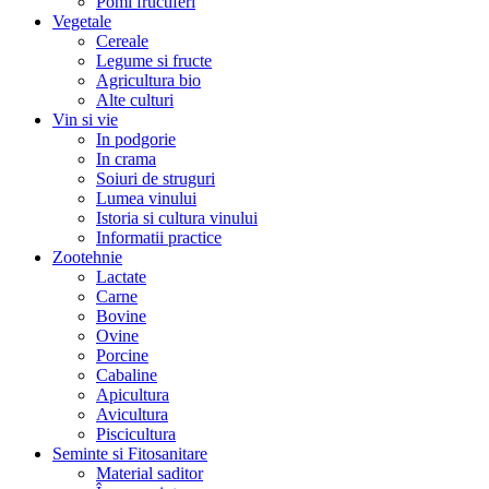
Pomi fructiferi
Vegetale
Cereale
Legume si fructe
Agricultura bio
Alte culturi
Vin si vie
In podgorie
In crama
Soiuri de struguri
Lumea vinului
Istoria si cultura vinului
Informatii practice
Zootehnie
Lactate
Carne
Bovine
Ovine
Porcine
Cabaline
Apicultura
Avicultura
Piscicultura
Seminte si Fitosanitare
Material saditor