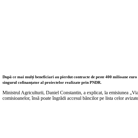
După ce mai mulți beneficiari au pierdut contracte de peste 400 milioane eur
singurul cofinanțator al proiectelor realizate prin PNDR.
Ministrul Agriculturii, Daniel Constantin, a explicat, la emisiunea „V
comisioanelor, însă poate îngrădi accesul băncilor pe lista celor avizat