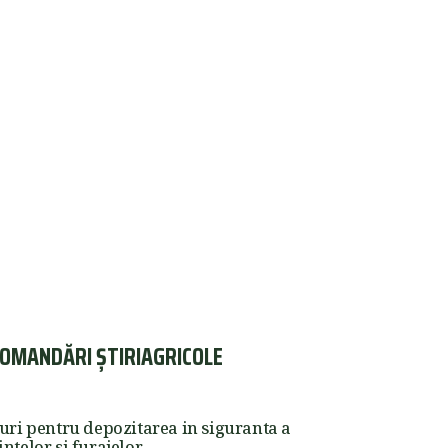
OMANDĂRI ȘTIRIAGRICOLE
uri pentru depozitarea in siguranta a
ntelor si furajelor