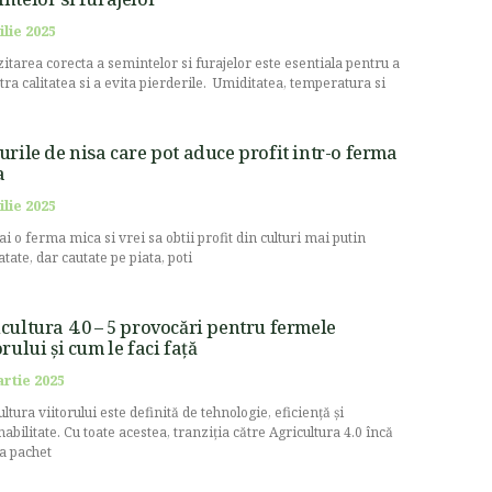
ilie 2025
itarea corecta a semintelor si furajelor este esentiala pentru a
stra calitatea si a evita pierderile. Umiditatea, temperatura si
urile de nisa care pot aduce profit intr-o ferma
a
ilie 2025
ai o ferma mica si vrei sa obtii profit din culturi mai putin
atate, dar cautate pe piata, poti
cultura 4.0 – 5 provocări pentru fermele
orului și cum le faci față
artie 2025
ltura viitorului este definită de tehnologie, eficiență și
nabilitate. Cu toate acestea, tranziția către Agricultura 4.0 încă
la pachet