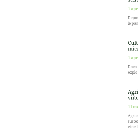
1 apr
Depoz
le pa
Cult
mic
1 apr
Daca 
explo
Agri
viit
11 m
Agricu
suste
vine 