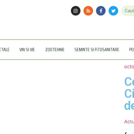
ETALE
VIN SI VIE
ZOOTEHNIE
SEMINTE SI FITOSANITARE
PO
octo
C
C
d
Actu