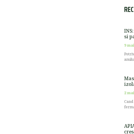
REC
INS:
si p
9 mai
Potri
anulu
Masu
izol
2 mai
Cand 
ferma
APIA
cres