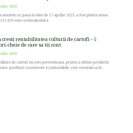
rilie 2025
a anuntat ca, pana la data de 17 aprilie 2025, a fost platita suma
.515.923 euro (echivalentul a
cresti rentabilitatea culturii de cartofi – 5
ori-cheie de care sa tii cont
rilie 2025
cultura de cartofi nu este pretentioasa, pentru a obtine productii
oase, profituri consistente si sustenabile, este esential sa fii