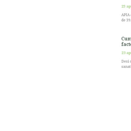
25 ap
APIA 
de 39
Cum 
fact
23 ap
Desi 
sanat