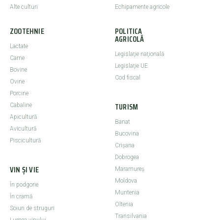
Alte culturi
Echipamente agricole
ZOOTEHNIE
POLITICA
AGRICOLĂ
Lactate
Legislaţie naţională
Carne
Legislaţie UE
Bovine
Cod fiscal
Ovine
Porcine
TURISM
Cabaline
Apicultură
Banat
Avicultură
Bucovina
Piscicultură
Crişana
Dobrogea
VIN ȘI VIE
Maramureş
Moldova
În podgorie
Muntenia
În cramă
Oltenia
Soiuri de struguri
Transilvania
Lumea vinului