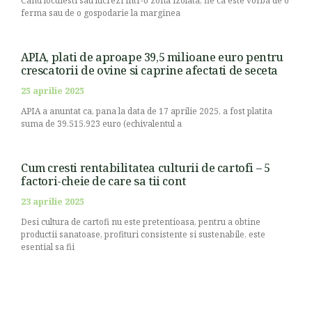
Cand locuiesti sau lucrezi intr-o zona izolata, fie ca este vorba de o
ferma sau de o gospodarie la marginea
APIA, plati de aproape 39,5 milioane euro pentru
crescatorii de ovine si caprine afectati de seceta
25 aprilie 2025
APIA a anuntat ca, pana la data de 17 aprilie 2025, a fost platita
suma de 39.515.923 euro (echivalentul a
Cum cresti rentabilitatea culturii de cartofi – 5
factori-cheie de care sa tii cont
23 aprilie 2025
Desi cultura de cartofi nu este pretentioasa, pentru a obtine
productii sanatoase, profituri consistente si sustenabile, este
esential sa fii