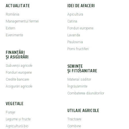
ACTUALITATE
IDEI DE AFACERI
România
Apicultura
Managementul fermei
Catina
Extern
Fonduri europene
Evenimente
Lavanda
Paulownia
Pomi fructiferi
FINANȚĂRI
ȘI ASIGURĂRI
SEMINȚE
Subvenții agricole
ȘI FITOSANITARE
Fonduri europene
Credite bancare
Material săditor
Asigurări agricole
Îngrășăminte
Combaterea dăunătorilor
VEGETALE
UTILAJE AGRICOLE
Furaje
Legume şi fructe
Tractoare
Agricultură bio
Combine