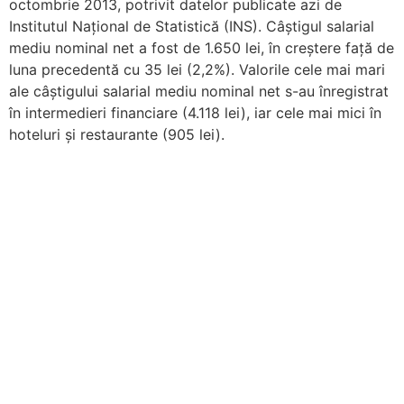
octombrie 2013, potrivit datelor publicate azi de
Institutul Național de Statistică (INS). Câştigul salarial
mediu nominal net a fost de 1.650 lei, în creştere faţă de
luna precedentă cu 35 lei (2,2%). Valorile cele mai mari
ale câştigului salarial mediu nominal net s-au înregistrat
în intermedieri financiare (4.118 lei), iar cele mai mici în
hoteluri şi restaurante (905 lei).